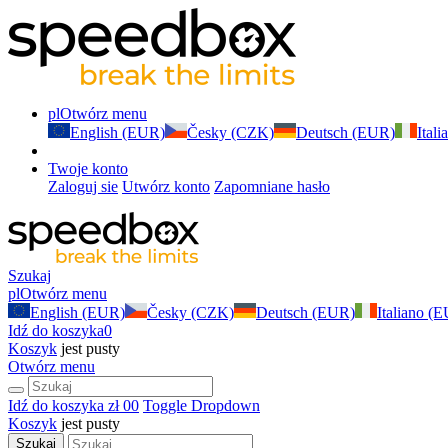
pl
Otwórz menu
English (EUR)
Česky (CZK)
Deutsch (EUR)
Ital
Twoje konto
Zaloguj sie
Utwórz konto
Zapomniane hasło
Szukaj
pl
Otwórz menu
English (EUR)
Česky (CZK)
Deutsch (EUR)
Italiano (
Idź do koszyka
0
Koszyk
jest pusty
Otwórz menu
Idź do koszyka
zł 0
0
Toggle Dropdown
Koszyk
jest pusty
Szukaj