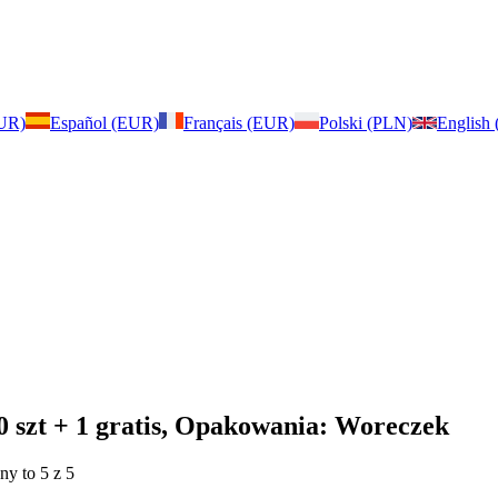
EUR)
Español (EUR)
Français (EUR)
Polski (PLN)
English
10 szt + 1 gratis, Opakowania: Woreczek
ny to 5 z 5