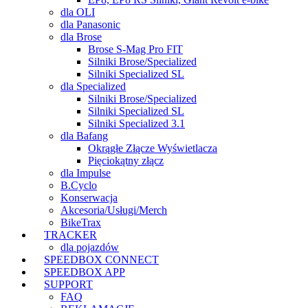
dla OLI
dla Panasonic
dla Brose
Brose S-Mag Pro FIT
Silniki Brose/Specialized
Silniki Specialized SL
dla Specialized
Silniki Brose/Specialized
Silniki Specialized SL
Silniki Specialized 3.1
dla Bafang
Okrągłe Złącze Wyświetlacza
Pięciokątny złącz
dla Impulse
B.Cyclo
Konserwacja
Akcesoria/Usługi/Merch
BikeTrax
TRACKER
dla pojazdów
SPEEDBOX CONNECT
SPEEDBOX APP
SUPPORT
FAQ