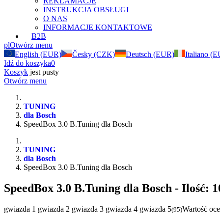
REKLAMACJE
INSTRUKCJA OBSŁUGI
O NAS
INFORMACJE KONTAKTOWE
B2B
pl
Otwórz menu
English (EUR)
Česky (CZK)
Deutsch (EUR)
Italiano (
Idź do koszyka
0
Koszyk
jest pusty
Otwórz menu
TUNING
dla Bosch
SpeedBox 3.0 B.Tuning dla Bosch
TUNING
dla Bosch
SpeedBox 3.0 B.Tuning dla Bosch
SpeedBox 3.0 B.Tuning dla Bosch
- Ilość: 
gwiazda 1
gwiazda 2
gwiazda 3
gwiazda 4
gwiazda 5
Wartość oce
(
95
)