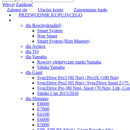
Więcej
Zamknąć
Zaloguj sie
Utwórz konto
Zapomniane hasło
PRZEWODNIK KUPUJĄCEGO
TUNING
dla Bosch
(aktuální)
Smart System
Non Smart
Smart System (Rim Magnet)
dla Avinox
dla TQ
dla Yamaha
Rowery elektryczne marki Yamaha
Silniki Yamaha
dla Giant
SyncDrive Pro3 (90 Nm) / Pro3X (100 Nm)
SyncDrive Pro2 (85 Nm) / SyncDrive Sport 2 (7
SyncDrive Pro (80 Nm), Sport (70 Nm), Life, Cor
Silniki z lat 2015/2016
dla Shimano
E8000
E7000
E6100
E6000
E5000
EP8, EP8 RS Silniki, Giant Revolt e-bike