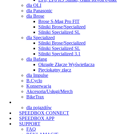
dla OLI
dla Panasonic
dla Brose
Brose S-Mag Pro FIT
Silniki Brose/Specialized
Silniki Specialized SL
dla Specialized
Silniki Brose/Specialized
Silniki Specialized SL
Silniki Specialized 3.1
dla Bafang
Okrągłe Złącze Wyświetlacza
Pięciokątny złącz
dla Impulse
B.Cyclo
Konserwacja
Akcesoria/Usługi/Merch
BikeTrax
TRACKER
(aktuální)
dla pojazdów
SPEEDBOX CONNECT
SPEEDBOX APP
SUPPORT
FAQ