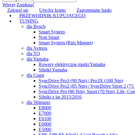
Więcej
Zamknąć
Zaloguj sie
Utwórz konto
Zapomniane hasło
PRZEWODNIK KUPUJĄCEGO
TUNING
dla Bosch
Smart System
Non Smart
Smart System (Rim Magnet)
dla Avinox
dla TQ
dla Yamaha
Rowery elektryczne marki Yamaha
Silniki Yamaha
dla Giant
SyncDrive Pro3 (90 Nm) / Pro3X (100 Nm)
SyncDrive Pro2 (85 Nm) / SyncDrive Sport 2 (7
SyncDrive Pro (80 Nm), Sport (70 Nm), Life, Cor
Silniki z lat 2015/2016
dla Shimano
E8000
E7000
E6100
E6000
E5000
EP8, EP8 RS Silniki, Giant Revolt e-bike