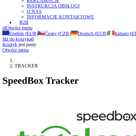
REKLAMACJE
INSTRUKCJA OBSŁUGI
O NAS
INFORMACJE KONTAKTOWE
B2B
pl
Otwórz menu
English (EUR)
Česky (CZK)
Deutsch (EUR)
Italiano (
Idź do koszyka
0
Koszyk
jest pusty
Otwórz menu
TRACKER
SpeedBox Tracker