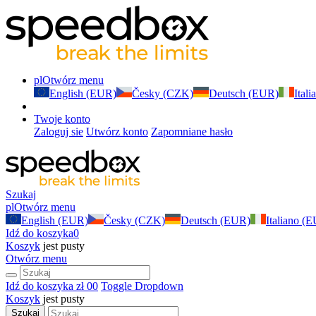
pl
Otwórz menu
English (EUR)
Česky (CZK)
Deutsch (EUR)
Ital
Twoje konto
Zaloguj sie
Utwórz konto
Zapomniane hasło
Szukaj
pl
Otwórz menu
English (EUR)
Česky (CZK)
Deutsch (EUR)
Italiano (
Idź do koszyka
0
Koszyk
jest pusty
Otwórz menu
Idź do koszyka
zł 0
0
Toggle Dropdown
Koszyk
jest pusty
Szukaj