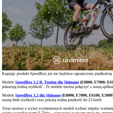
Kupując produkt SpeedBox już nie będziesz ograniczony prędkością
Modele
SpeedBox 1.2 B. Tuning dla Shimano
(E8000, E7000, E6
pokazują realną szybkość . Te modele można połączyć z naszą aplika
Modele
SpeedBox 1.2 dla Shimano
(E8000, E7000, E6100, E5000
usuną limit szybkości oraz pokażą realną prędkość do 23 km/h.
Teraz możesz u wyżej wymienionych modeli wybrać między warian
zajęte wszystkie porty E-Tube – zazwyczaj e-rowery mają np. prze