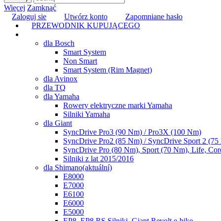
Więcej
Zamknąć
Zaloguj sie
Utwórz konto
Zapomniane hasło
PRZEWODNIK KUPUJĄCEGO
TUNING
dla Bosch
Smart System
Non Smart
Smart System (Rim Magnet)
dla Avinox
dla TQ
dla Yamaha
Rowery elektryczne marki Yamaha
Silniki Yamaha
dla Giant
SyncDrive Pro3 (90 Nm) / Pro3X (100 Nm)
SyncDrive Pro2 (85 Nm) / SyncDrive Sport 2 (7
SyncDrive Pro (80 Nm), Sport (70 Nm), Life, Cor
Silniki z lat 2015/2016
dla Shimano
(aktuální)
E8000
E7000
E6100
E6000
E5000
EP8, EP8 RS Silniki, Giant Revolt e-bike