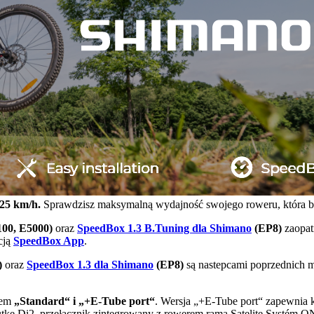
25 km/h.
Sprawdzisz maksymalną wydajność swojego roweru, która będ
100, E5000)
oraz
SpeedBox 1.3 B.Tuning dla Shimano
(EP8)
zaopa
cją
SpeedBox App
.
)
oraz
SpeedBox 1.3 dla Shimano
(EP8)
są nastepcami poprzednich m
tem
„Standard“ i
„+E-Tube port“
. Wersja „+E-Tube port“ zapewnia 
rzutkę Di2, przełącznik zintegrowany z rowerem rama Satelite Syst