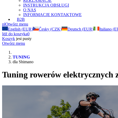
REKLAMACJE
INSTRUKCJA OBSŁUGI
O NAS
INFORMACJE KONTAKTOWE
B2B
pl
Otwórz menu
English (EUR)
Česky (CZK)
Deutsch (EUR)
Italiano (
Idź do koszyka
0
Koszyk
jest pusty
Otwórz menu
TUNING
dla Shimano
Tuning rowerów elektrycznych 