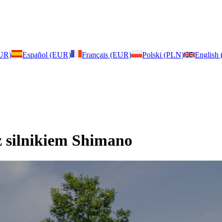
EUR)
Español (EUR)
Français (EUR)
Polski (PLN)
English
z silnikiem Shimano