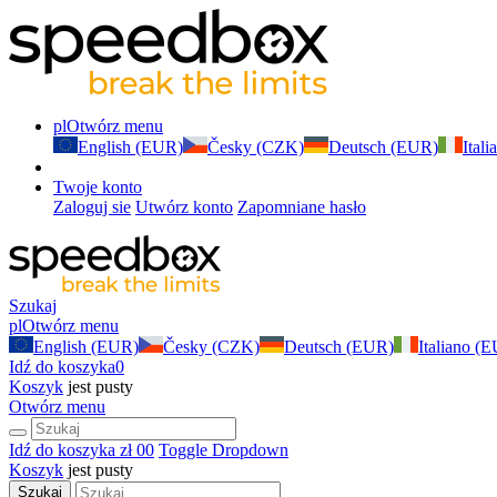
pl
Otwórz menu
English (EUR)
Česky (CZK)
Deutsch (EUR)
Ital
Twoje konto
Zaloguj sie
Utwórz konto
Zapomniane hasło
Szukaj
pl
Otwórz menu
English (EUR)
Česky (CZK)
Deutsch (EUR)
Italiano (
Idź do koszyka
0
Koszyk
jest pusty
Otwórz menu
Idź do koszyka
zł 0
0
Toggle Dropdown
Koszyk
jest pusty
Szukaj