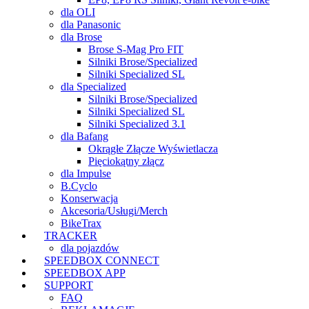
dla OLI
dla Panasonic
dla Brose
Brose S-Mag Pro FIT
Silniki Brose/Specialized
Silniki Specialized SL
dla Specialized
Silniki Brose/Specialized
Silniki Specialized SL
Silniki Specialized 3.1
dla Bafang
Okrągłe Złącze Wyświetlacza
Pięciokątny złącz
dla Impulse
B.Cyclo
Konserwacja
Akcesoria/Usługi/Merch
BikeTrax
TRACKER
dla pojazdów
SPEEDBOX CONNECT
SPEEDBOX APP
SUPPORT
FAQ