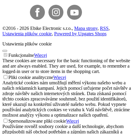
©
2016 -
2026
Ebike Electronic s.r.o.
,
Mapa strony
,
RSS
,
Ustawienia plików cookie
,
Powered by Upgates Shops
Ustawienia plików cookie
Funkcjonalne
Wiecej
These cookies are necessary for the basic functioning of the website
and are always enabled. They are used, for example, to remember a
logged-in user or to store items in the shopping cart.
Pliki cookie analityczne
Wiecej
Analytické cookies nám umožňují měření výkonu našeho webu a
našich reklamních kampaní. Jejich pomocí určujeme počet návštěv a
zdroje návštěv našich internetových stránek. Data získaná pomocí
těchto cookies zpracováváme souhrnně, bez použití identifikátorů,
které ukazují na konkrétní uživatelé našeho webu. Pokud vypnete
používání analytických cookies ve vztahu k Vaší návštěvě, ztrácíme
možnost analýzy výkonu a optimalizace našich opatření.
Spersonalizowane pliki cookie
Wiecej
Používáme rovněž soubory cookie a další technologie, abychom
přizpůsobili náš obchod potřebám a zájmům našich zákazníků a