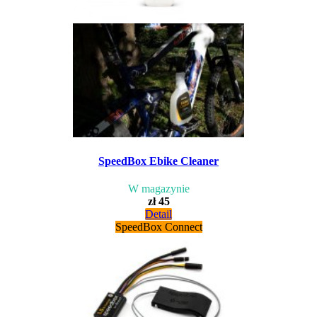
SpeedBox Ebike Cleaner
W magazynie
zł 45
Detail
SpeedBox Connect