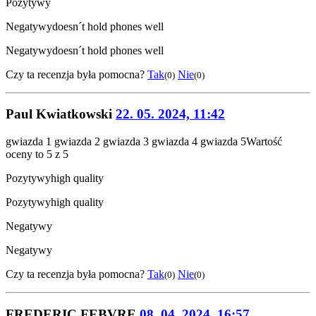
Pozytywy
Negatywy
doesn´t hold phones well
Negatywy
doesn´t hold phones well
Czy ta recenzja była pomocna?
Tak
Nie
(0)
(0)
Paul Kwiatkowski
22. 05. 2024, 11:42
gwiazda 1
gwiazda 2
gwiazda 3
gwiazda 4
gwiazda 5
Wartość
oceny to 5 z 5
Pozytywy
high quality
Pozytywy
high quality
Negatywy
Negatywy
Czy ta recenzja była pomocna?
Tak
Nie
(0)
(0)
FREDERIC FEBVRE
08. 04. 2024, 16:57