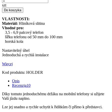
szt
Do koszyka
VLASTNOSTI:
Materiál:
Hliníková slitina
Vhodné pro:
3,5 - 6,9 palcový telefon
šířku telefonu od 50 mm do 100 mm
horská kola
Nastavitelný úhel
Jednoduchá a rychlá instalace
Więcej
Kod produktu:
HOLDER
Opis
Recenzja
10
Díky tomuto jednoduchému držáku na mobilní telefony si užijete
Vaši jízdu naplno.
Lze jej snadno a rychle uchytit k řidítkům či přímo k představci.