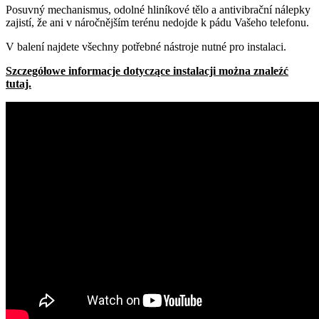
Posuvný mechanismus, odolné hliníkové tělo a antivibrační nálepky
zajistí, že ani v náročnějším terénu nedojde k pádu Vašeho telefonu.
V balení najdete všechny potřebné nástroje nutné pro instalaci.
Szczegółowe informacje dotyczące instalacji można znaleźć
tutaj.