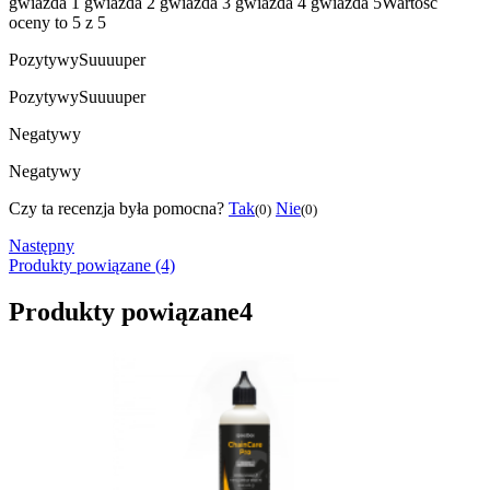
gwiazda 1
gwiazda 2
gwiazda 3
gwiazda 4
gwiazda 5
Wartość
oceny to 5 z 5
Pozytywy
Suuuuper
Pozytywy
Suuuuper
Negatywy
Negatywy
Czy ta recenzja była pomocna?
Tak
Nie
(0)
(0)
Następny
Produkty powiązane (4)
Produkty powiązane
4