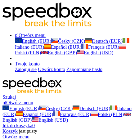
pl
Otwórz menu
English (EUR)
Česky (CZK)
Deutsch (EUR)
Italiano (EUR)
Español (EUR)
Français (EUR)
Polski (PLN)
English (GBP)
English (USD)
Twoje konto
Zaloguj sie
Utwórz konto
Zapomniane hasło
Szukaj
pl
Otwórz menu
English (EUR)
Česky (CZK)
Deutsch (EUR)
Italiano
(EUR)
Español (EUR)
Français (EUR)
Polski (PLN)
English (GBP)
English (USD)
Idź do koszyka
0
Koszyk
jest pusty
Otwórz menu