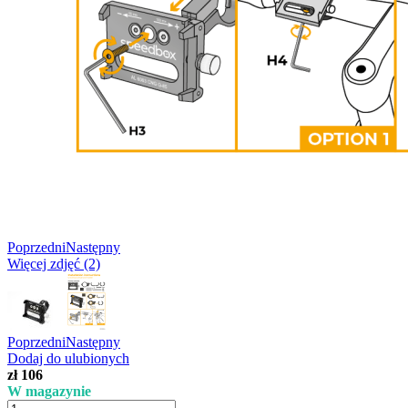
Poprzedni
Następny
Więcej zdjęć (2)
Poprzedni
Następny
Dodaj do ulubionych
zł 106
W magazynie