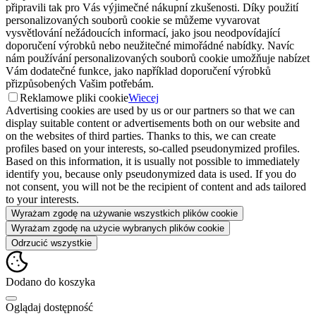
připravili tak pro Vás výjimečné nákupní zkušenosti. Díky použití
personalizovaných souborů cookie se můžeme vyvarovat
vysvětlování nežádoucích informací, jako jsou neodpovídající
doporučení výrobků nebo neužitečné mimořádné nabídky. Navíc
nám používání personalizovaných souborů cookie umožňuje nabízet
Vám dodatečné funkce, jako například doporučení výrobků
přizpůsobených Vašim potřebám.
Reklamowe pliki cookie
Wiecej
Advertising cookies are used by us or our partners so that we can
display suitable content or advertisements both on our website and
on the websites of third parties. Thanks to this, we can create
profiles based on your interests, so-called pseudonymized profiles.
Based on this information, it is usually not possible to immediately
identify you, because only pseudonymized data is used. If you do
not consent, you will not be the recipient of content and ads tailored
to your interests.
Wyrażam zgodę na używanie wszystkich plików cookie
Wyrażam zgodę na użycie wybranych plików cookie
Odrzucić wszystkie
Dodano do koszyka
Oglądaj dostępność