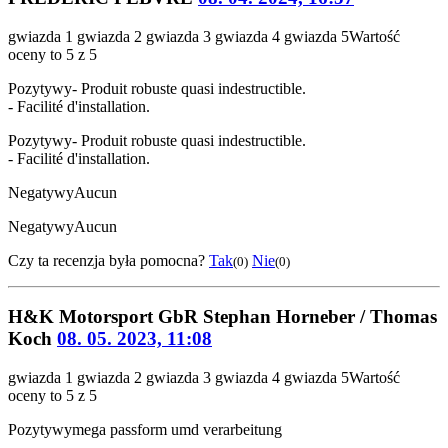
gwiazda 1
gwiazda 2
gwiazda 3
gwiazda 4
gwiazda 5
Wartość
oceny to 5 z 5
Pozytywy
- Produit robuste quasi indestructible.
- Facilité d'installation.
Pozytywy
- Produit robuste quasi indestructible.
- Facilité d'installation.
Negatywy
Aucun
Negatywy
Aucun
Czy ta recenzja była pomocna?
Tak
Nie
(0)
(0)
H&K Motorsport GbR Stephan Horneber / Thomas
Koch
08. 05. 2023, 11:08
gwiazda 1
gwiazda 2
gwiazda 3
gwiazda 4
gwiazda 5
Wartość
oceny to 5 z 5
Pozytywy
mega passform umd verarbeitung