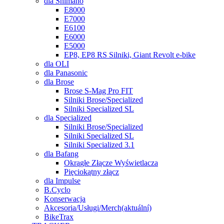
dla Shimano
E8000
E7000
E6100
E6000
E5000
EP8, EP8 RS Silniki, Giant Revolt e-bike
dla OLI
dla Panasonic
dla Brose
Brose S-Mag Pro FIT
Silniki Brose/Specialized
Silniki Specialized SL
dla Specialized
Silniki Brose/Specialized
Silniki Specialized SL
Silniki Specialized 3.1
dla Bafang
Okrągłe Złącze Wyświetlacza
Pięciokątny złącz
dla Impulse
B.Cyclo
Konserwacja
Akcesoria/Usługi/Merch
(aktuální)
BikeTrax