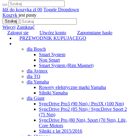
Idź do koszyka
zł 0
0
Toggle Dropdown
Koszyk
jest pusty
Szukaj
Więcej
Zamknąć
Zaloguj sie
Utwórz konto
Zapomniane hasło
PRZEWODNIK KUPUJĄCEGO
TUNING
dla Bosch
Smart System
Non Smart
Smart System (Rim Magnet)
dla Avinox
dla TQ
dla Yamaha
Rowery elektryczne marki Yamaha
Silniki Yamaha
dla Giant
SyncDrive Pro3 (90 Nm) / Pro3X (100 Nm)
SyncDrive Pro2 (85 Nm) / SyncDrive Sport 2
(75 Nm)
SyncDrive Pro (80 Nm), Sport (70 Nm), Life,
Core Motors
Silniki z lat 2015/2016