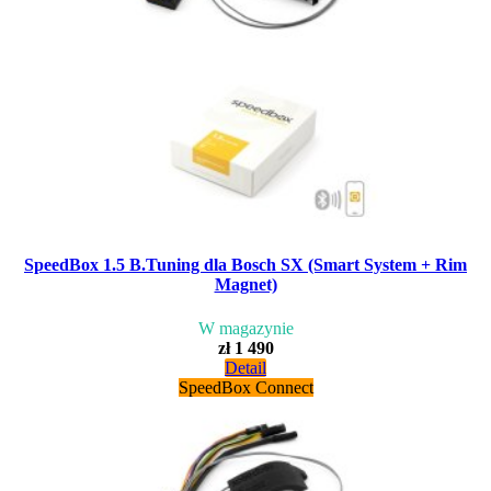
SpeedBox 1.5 B.Tuning dla Bosch SX (Smart System + Rim
Magnet)
W magazynie
zł 1 490
Detail
SpeedBox Connect