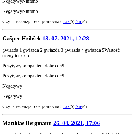
Negatywy
Ninfuno
Negatywy
Ninfuno
Czy ta recenzja była pomocna?
Tak
Nie
(0)
(0)
Gašper Hribšek
13. 07. 2021, 12:28
gwiazda 1
gwiazda 2
gwiazda 3
gwiazda 4
gwiazda 5
Wartość
oceny to 5 z 5
Pozytywy
kompakten, dobro drži
Pozytywy
kompakten, dobro drži
Negatywy
Negatywy
Czy ta recenzja była pomocna?
Tak
Nie
(0)
(0)
Matthias Bergmann
26. 04. 2021, 17:06