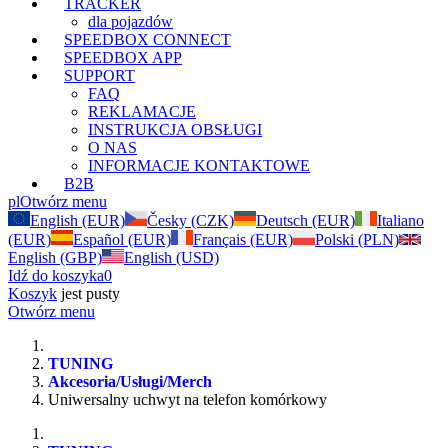
TRACKER
dla pojazdów
SPEEDBOX CONNECT
SPEEDBOX APP
SUPPORT
FAQ
REKLAMACJE
INSTRUKCJA OBSŁUGI
O NAS
INFORMACJE KONTAKTOWE
B2B
pl
Otwórz menu
English (EUR)
Česky (CZK)
Deutsch (EUR)
Italiano
(EUR)
Español (EUR)
Français (EUR)
Polski (PLN)
English (GBP)
English (USD)
Idź do koszyka
0
Koszyk
jest pusty
Otwórz menu
TUNING
Akcesoria/Usługi/Merch
Uniwersalny uchwyt na telefon komórkowy