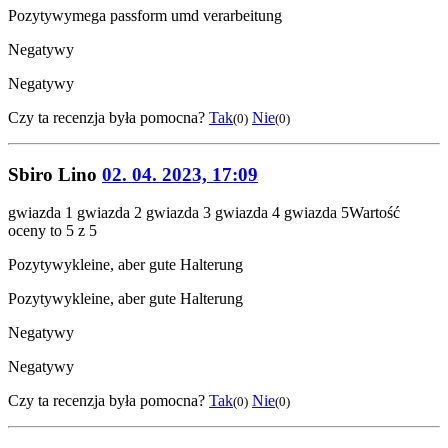
Pozytywy
mega passform umd verarbeitung
Negatywy
Negatywy
Czy ta recenzja była pomocna?
Tak
Nie
(0)
(0)
Sbiro Lino
02. 04. 2023, 17:09
gwiazda 1
gwiazda 2
gwiazda 3
gwiazda 4
gwiazda 5
Wartość
oceny to 5 z 5
Pozytywy
kleine, aber gute Halterung
Pozytywy
kleine, aber gute Halterung
Negatywy
Negatywy
Czy ta recenzja była pomocna?
Tak
Nie
(0)
(0)