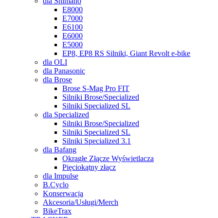
dla Shimano
E8000
E7000
E6100
E6000
E5000
EP8, EP8 RS Silniki, Giant Revolt e-bike
dla OLI
dla Panasonic
dla Brose
Brose S-Mag Pro FIT
Silniki Brose/Specialized
Silniki Specialized SL
dla Specialized
Silniki Brose/Specialized
Silniki Specialized SL
Silniki Specialized 3.1
dla Bafang
Okrągłe Złącze Wyświetlacza
Pięciokątny złącz
dla Impulse
B.Cyclo
Konserwacja
Akcesoria/Usługi/Merch
BikeTrax