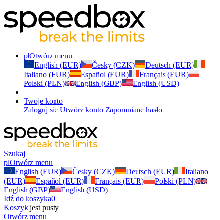
pl
Otwórz menu
English (EUR)
Česky (CZK)
Deutsch (EUR)
Italiano (EUR)
Español (EUR)
Français (EUR)
Polski (PLN)
English (GBP)
English (USD)
Twoje konto
Zaloguj sie
Utwórz konto
Zapomniane hasło
Szukaj
pl
Otwórz menu
English (EUR)
Česky (CZK)
Deutsch (EUR)
Italiano
(EUR)
Español (EUR)
Français (EUR)
Polski (PLN)
English (GBP)
English (USD)
Idź do koszyka
0
Koszyk
jest pusty
Otwórz menu