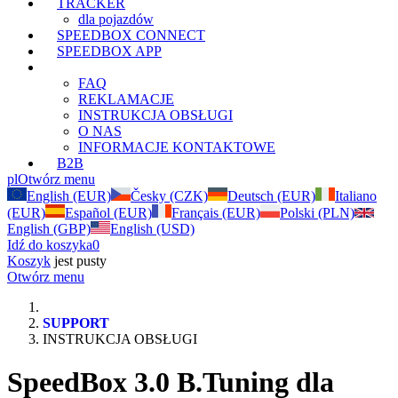
TRACKER
dla pojazdów
SPEEDBOX CONNECT
SPEEDBOX APP
SUPPORT
FAQ
REKLAMACJE
INSTRUKCJA OBSŁUGI
O NAS
INFORMACJE KONTAKTOWE
B2B
pl
Otwórz menu
English (EUR)
Česky (CZK)
Deutsch (EUR)
Italiano
(EUR)
Español (EUR)
Français (EUR)
Polski (PLN)
English (GBP)
English (USD)
Idź do koszyka
0
Koszyk
jest pusty
Otwórz menu
SUPPORT
INSTRUKCJA OBSŁUGI
SpeedBox 3.0 B.Tuning dla