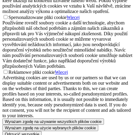
které ukazují na konkrétní uživatelé našeho webu. Pokud vypnete
používání analytických cookies ve vztahu k Vaší návštěvě, ztrácíme
možnost analýzy výkonu a optimalizace našich opatření.
Spersonalizowane pliki cookie
Wiecej
Používáme rovněž soubory cookie a další technologie, abychom
přizpůsobili náš obchod potřebám a zájmům našich zákazníků a
připravili tak pro Vás výjimečné nákupní zkušenosti. Díky použití
personalizovaných souborů cookie se můžeme vyvarovat
vysvětlování nežádoucích informací, jako jsou neodpovídající
doporučení výrobků nebo neužitečné mimořádné nabídky. Navíc
nám používání personalizovaných souborů cookie umožňuje nabízet
Vám dodatečné funkce, jako například doporučení výrobků
přizpůsobených Vašim potřebám.
Reklamowe pliki cookie
Wiecej
Advertising cookies are used by us or our partners so that we can
display suitable content or advertisements both on our website and
on the websites of third parties. Thanks to this, we can create
profiles based on your interests, so-called pseudonymized profiles.
Based on this information, it is usually not possible to immediately
identify you, because only pseudonymized data is used. If you do
not consent, you will not be the recipient of content and ads tailored
to your interests.
Wyrażam zgodę na używanie wszystkich plików cookie
Wyrażam zgodę na użycie wybranych plików cookie
Odrzucić wszystkie