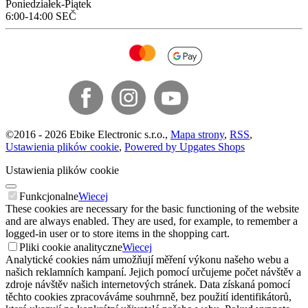
Poniedziałek-Piątek
6:00-14:00 SEČ
©
2016 -
2026
Ebike Electronic s.r.o.
,
Mapa strony
,
RSS
,
Ustawienia plików cookie
,
Powered by Upgates Shops
Ustawienia plików cookie
Funkcjonalne
Wiecej
These cookies are necessary for the basic functioning of the website
and are always enabled. They are used, for example, to remember a
logged-in user or to store items in the shopping cart.
Pliki cookie analityczne
Wiecej
Analytické cookies nám umožňují měření výkonu našeho webu a
našich reklamních kampaní. Jejich pomocí určujeme počet návštěv a
zdroje návštěv našich internetových stránek. Data získaná pomocí
těchto cookies zpracováváme souhrnně, bez použití identifikátorů,