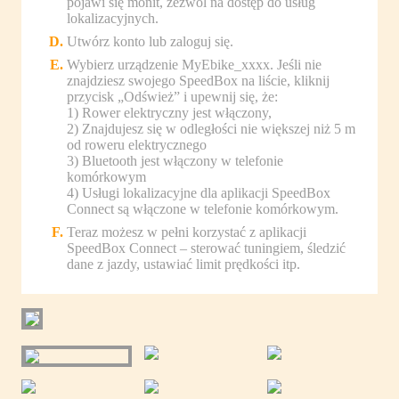
pojawi się monit, zezwól na dostęp do usług
lokalizacyjnych.
Utwórz konto lub zaloguj się.
Wybierz urządzenie MyEbike_xxxx. Jeśli nie
znajdziesz swojego SpeedBox na liście, kliknij
przycisk „Odśwież” i upewnij się, że:
1) Rower elektryczny jest włączony,
2) Znajdujesz się w odległości nie większej niż 5 m
od roweru elektrycznego
3) Bluetooth jest włączony w telefonie
komórkowym
4) Usługi lokalizacyjne dla aplikacji SpeedBox
Connect są włączone w telefonie komórkowym.
Teraz możesz w pełni korzystać z aplikacji
SpeedBox Connect – sterować tuningiem, śledzić
dane z jazdy, ustawiać limit prędkości itp.