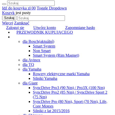
Idź do koszyka
zł 0
0
Toggle Dropdown
Koszyk
jest pusty
Szukaj
Więcej
Zamknąć
Zaloguj sie
Utwórz konto
Zapomniane hasło
PRZEWODNIK KUPUJĄCEGO
TUNING
dla Bosch
(aktuální)
Smart System
Non Smart
Smart System (Rim Magnet)
dla Avinox
dla TQ
dla Yamaha
Rowery elektryczne marki Yamaha
Silniki Yamaha
dla Giant
SyncDrive Pro3 (90 Nm) / Pro3X (100 Nm)
SyncDrive Pro2 (85 Nm) / SyncDrive Sport 2
(75 Nm)
SyncDrive Pro (80 Nm), Sport (70 Nm), Life,
Core Motors
Silniki z lat 2015/2016