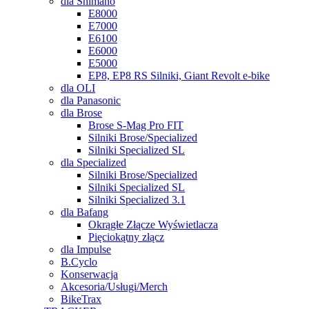
dla Shimano
E8000
E7000
E6100
E6000
E5000
EP8, EP8 RS Silniki, Giant Revolt e-bike
dla OLI
dla Panasonic
dla Brose
Brose S-Mag Pro FIT
Silniki Brose/Specialized
Silniki Specialized SL
dla Specialized
Silniki Brose/Specialized
Silniki Specialized SL
Silniki Specialized 3.1
dla Bafang
Okrągłe Złącze Wyświetlacza
Pięciokątny złącz
dla Impulse
B.Cyclo
Konserwacja
Akcesoria/Usługi/Merch
BikeTrax