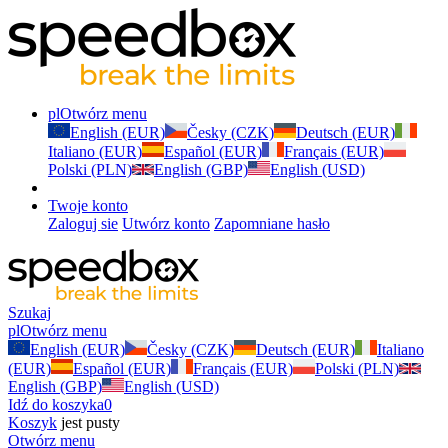
pl
Otwórz menu
English (EUR)
Česky (CZK)
Deutsch (EUR)
Italiano (EUR)
Español (EUR)
Français (EUR)
Polski (PLN)
English (GBP)
English (USD)
Twoje konto
Zaloguj sie
Utwórz konto
Zapomniane hasło
Szukaj
pl
Otwórz menu
English (EUR)
Česky (CZK)
Deutsch (EUR)
Italiano
(EUR)
Español (EUR)
Français (EUR)
Polski (PLN)
English (GBP)
English (USD)
Idź do koszyka
0
Koszyk
jest pusty
Otwórz menu