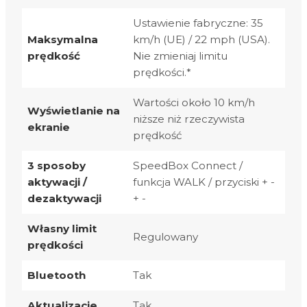
Ustawienie fabryczne: 35
Maksymalna
km/h (UE) / 22 mph (USA).
prędkość
Nie zmieniaj limitu
prędkości.*
Wartości około 10 km/h
Wyświetlanie na
niższe niż rzeczywista
ekranie
prędkość
3 sposoby
SpeedBox Connect /
aktywacji /
funkcja WALK / przyciski + -
dezaktywacji
+ -
Własny limit
Regulowany
prędkości
Bluetooth
Tak
Aktualizacje
Tak