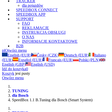
TRACKER
dla pojazdów
SPEEDBOX CONNECT
SPEEDBOX APP
SUPPORT
FAQ
REKLAMACJE
INSTRUKCJA OBSŁUGI
O NAS
INFORMACJE KONTAKTOWE
B2B
pl
Otwórz menu
English (EUR)
Česky (CZK)
Deutsch (EUR)
Italiano
(EUR)
Español (EUR)
Français (EUR)
Polski (PLN)
English (GBP)
English (USD)
Idź do koszyka
0
Koszyk
jest pusty
Otwórz menu
TUNING
dla Bosch
SpeedBox 1.1 B.Tuning dla Bosch (Smart System)