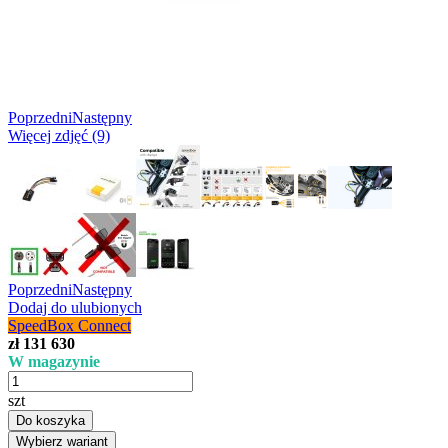
Poprzedni
Następny
Więcej zdjęć (9)
Poprzedni
Następny
Dodaj do ulubionych
SpeedBox Connect
zł 131 630
W magazynie
szt
Do koszyka
Wybierz wariant