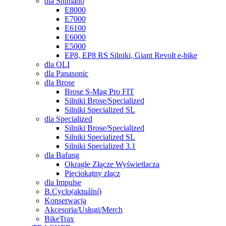
dla Shimano
E8000
E7000
E6100
E6000
E5000
EP8, EP8 RS Silniki, Giant Revolt e-bike
dla OLI
dla Panasonic
dla Brose
Brose S-Mag Pro FIT
Silniki Brose/Specialized
Silniki Specialized SL
dla Specialized
Silniki Brose/Specialized
Silniki Specialized SL
Silniki Specialized 3.1
dla Bafang
Okrągłe Złącze Wyświetlacza
Pięciokątny złącz
dla Impulse
B.Cyclo
(aktuální)
Konserwacja
Akcesoria/Usługi/Merch
BikeTrax