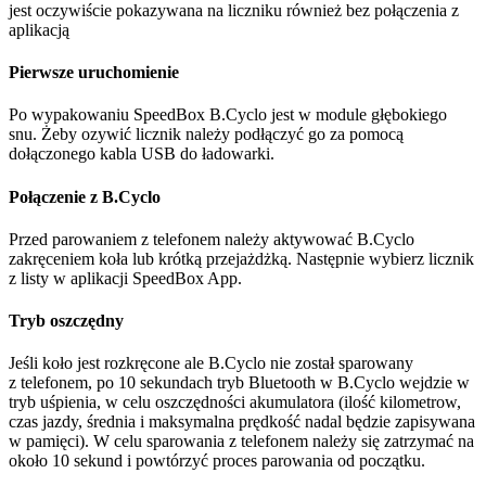
jest oczywiście pokazywana na liczniku również bez połączenia z
aplikacją
Pierwsze uruchomienie
Po wypakowaniu SpeedBox B.Cyclo jest w module głębokiego
snu. Żeby ozywić licznik należy podłączyć go za pomocą
dołączonego kabla USB do ładowarki.
Połączenie z B.Cyclo
Przed parowaniem z telefonem należy aktywować B.Cyclo
zakręceniem koła lub krótką przejażdżką. Następnie wybierz licznik
z listy w aplikacji SpeedBox App.
Tryb oszczędny
Jeśli koło jest rozkręcone ale B.Cyclo nie został sparowany
z telefonem, po 10 sekundach tryb Bluetooth w B.Cyclo wejdzie w
tryb uśpienia, w celu oszczędności akumulatora (ilość kilometrow,
czas jazdy, średnia i maksymalna prędkość nadal będzie zapisywana
w pamięci). W celu sparowania z telefonem należy się zatrzymać na
około 10 sekund i powtórzyć proces parowania od początku.