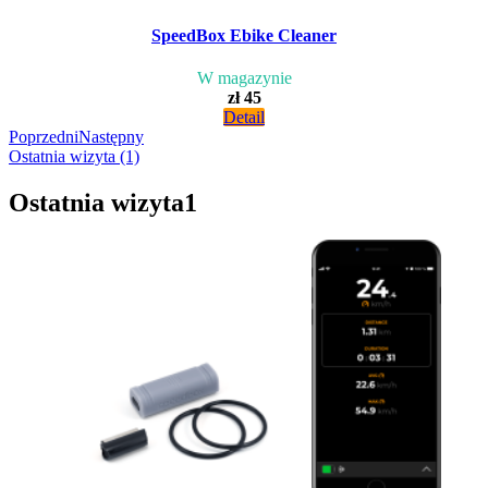
SpeedBox Ebike Cleaner
W magazynie
zł 45
Detail
Poprzedni
Następny
Ostatnia wizyta (1)
Ostatnia wizyta
1