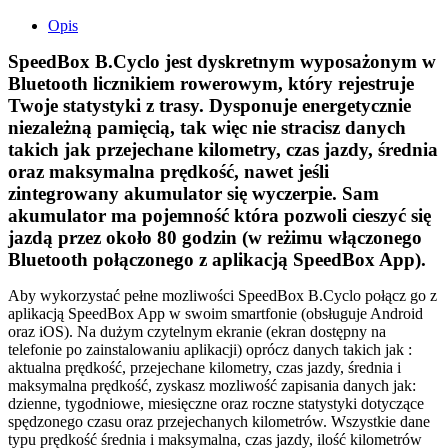
Opis
SpeedBox B.Cyclo jest dyskretnym wyposażonym w
Bluetooth licznikiem rowerowym, który rejestruje
Twoje statystyki z trasy. Dysponuje energetycznie
niezależną pamięcią, tak więc nie stracisz danych
takich jak przejechane kilometry, czas jazdy, średnia
oraz maksymalna prędkość, nawet jeśli
zintegrowany akumulator się wyczerpie. Sam
akumulator ma pojemność która pozwoli cieszyć się
jazdą przez około 80 godzin (w reżimu włączonego
Bluetooth połączonego z aplikacją SpeedBox App).
Aby wykorzystać pełne mozliwości SpeedBox B.Cyclo połącz go z
aplikacją SpeedBox App w swoim smartfonie (obsługuje Android
oraz iOS). Na dużym czytelnym ekranie (ekran dostępny na
telefonie po zainstalowaniu aplikacji) oprócz danych takich jak :
aktualna prędkość, przejechane kilometry, czas jazdy, średnia i
maksymalna prędkość, zyskasz mozliwość zapisania danych jak:
dzienne, tygodniowe, miesięczne oraz roczne statystyki dotyczące
spędzonego czasu oraz przejechanych kilometrów. Wszystkie dane
typu prędkość średnia i maksymalna, czas jazdy, ilość kilometrów