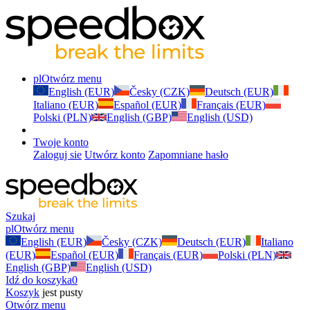
pl
Otwórz menu
English (EUR)
Česky (CZK)
Deutsch (EUR)
Italiano (EUR)
Español (EUR)
Français (EUR)
Polski (PLN)
English (GBP)
English (USD)
Twoje konto
Zaloguj sie
Utwórz konto
Zapomniane hasło
Szukaj
pl
Otwórz menu
English (EUR)
Česky (CZK)
Deutsch (EUR)
Italiano
(EUR)
Español (EUR)
Français (EUR)
Polski (PLN)
English (GBP)
English (USD)
Idź do koszyka
0
Koszyk
jest pusty
Otwórz menu