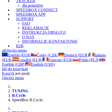
TRACKER
dla pojazdów
SPEEDBOX CONNECT
SPEEDBOX APP
SUPPORT
FAQ
REKLAMACJE
INSTRUKCJA OBSŁUGI
O NAS
INFORMACJE KONTAKTOWE
B2B
pl
Otwórz menu
English (EUR)
Česky (CZK)
Deutsch (EUR)
Italiano
(EUR)
Español (EUR)
Français (EUR)
Polski (PLN)
English (GBP)
English (USD)
Idź do koszyka
0
Koszyk
jest pusty
Otwórz menu
TUNING
B.Cyclo
SpeedBox B.Cyclo