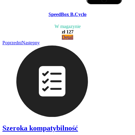
SpeedBox B.Cyclo
W magazynie
zł 127
Detail
Poprzedni
Następny
Szeroka kompatybilność