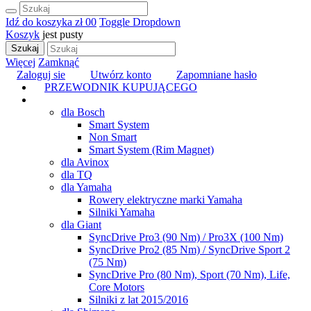
Idź do koszyka
zł 0
0
Toggle Dropdown
Koszyk
jest pusty
Szukaj
Więcej
Zamknąć
Zaloguj sie
Utwórz konto
Zapomniane hasło
PRZEWODNIK KUPUJĄCEGO
TUNING
dla Bosch
Smart System
Non Smart
Smart System (Rim Magnet)
dla Avinox
dla TQ
dla Yamaha
Rowery elektryczne marki Yamaha
Silniki Yamaha
dla Giant
SyncDrive Pro3 (90 Nm) / Pro3X (100 Nm)
SyncDrive Pro2 (85 Nm) / SyncDrive Sport 2
(75 Nm)
SyncDrive Pro (80 Nm), Sport (70 Nm), Life,
Core Motors
Silniki z lat 2015/2016