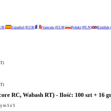
EUR)
Español (EUR)
Français (EUR)
Polski (PLN)
English
RT)
RT)
score RC, Wabash RT)
- Ilość: 100 szt + 16
y to 5 z 5