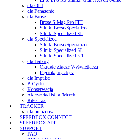
dla OLI
dla Panasonic
dla Brose
Brose S-Mag Pro FIT
Silniki Brose/Specialized
Silniki Specialized SL
dla Specialized
Silniki Brose/Specialized
Silniki Specialized SL
Silniki Specialized 3.1
dla Bafang
Okrągłe Złącze Wyświetlacza
Pięciokątny złącz
dla Impulse
B.Cyclo
Konserwacja
Akcesoria/Usługi/Merch
BikeTrax
TRACKER
dla pojazdów
SPEEDBOX CONNECT
SPEEDBOX APP
SUPPORT
FAQ