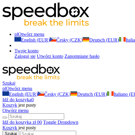
pl
Otwórz menu
English (EUR)
Česky (CZK)
Deutsch (EUR)
Ital
Twoje konto
Zaloguj sie
Utwórz konto
Zapomniane hasło
Szukaj
pl
Otwórz menu
English (EUR)
Česky (CZK)
Deutsch (EUR)
Italiano (
Idź do koszyka
0
Koszyk
jest pusty
Otwórz menu
Idź do koszyka
zł 0
0
Toggle Dropdown
Koszyk
jest pusty
Szukaj