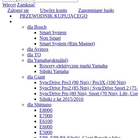
Więcej
Zamknąć
Zaloguj sie
Utwórz konto
Zapomniane hasło
PRZEWODNIK KUPUJĄCEGO
TUNING
dla Bosch
Smart System
Non Smart
Smart System (Rim Magnet)
dla Avinox
dla TQ
dla Yamaha
(aktuální)
Rowery elektryczne marki Yamaha
Silniki Yamaha
dla Giant
SyncDrive Pro3 (90 Nm) / Pro3X (100 Nm)
SyncDrive Pro2 (85 Nm) / SyncDrive Sport 2 (7
SyncDrive Pro (80 Nm), Sport (70 Nm), Life, Cor
Silniki z lat 2015/2016
dla Shimano
E8000
E7000
E6100
E6000
E5000
EP8, EP8 RS Silniki, Giant Revolt e-bike