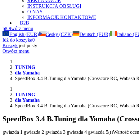
REKLAMACJE
INSTRUKCJA OBSŁUGI
O NAS
INFORMACJE KONTAKTOWE
B2B
pl
Otwórz menu
English (EUR)
Česky (CZK)
Deutsch (EUR)
Italiano (
Idź do koszyka
0
Koszyk
jest pusty
Otwórz menu
TUNING
dla Yamaha
SpeedBox 3.4 B.Tuning dla Yamaha (Crosscore RC, Wabash 
TUNING
dla Yamaha
SpeedBox 3.4 B.Tuning dla Yamaha (Crosscore RC, Wabash 
SpeedBox 3.4 B.Tuning dla Yamaha (Cros
gwiazda 1
gwiazda 2
gwiazda 3
gwiazda 4
gwiazda 5
Wartość ocen
(
1
)