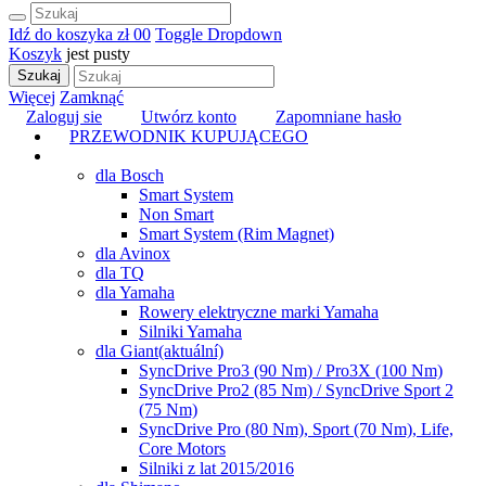
Idź do koszyka
zł 0
0
Toggle Dropdown
Koszyk
jest pusty
Szukaj
Więcej
Zamknąć
Zaloguj sie
Utwórz konto
Zapomniane hasło
PRZEWODNIK KUPUJĄCEGO
TUNING
dla Bosch
Smart System
Non Smart
Smart System (Rim Magnet)
dla Avinox
dla TQ
dla Yamaha
Rowery elektryczne marki Yamaha
Silniki Yamaha
dla Giant
(aktuální)
SyncDrive Pro3 (90 Nm) / Pro3X (100 Nm)
SyncDrive Pro2 (85 Nm) / SyncDrive Sport 2
(75 Nm)
SyncDrive Pro (80 Nm), Sport (70 Nm), Life,
Core Motors
Silniki z lat 2015/2016