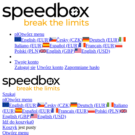
pl
Otwórz menu
English (EUR)
Česky (CZK)
Deutsch (EUR)
Italiano (EUR)
Español (EUR)
Français (EUR)
Polski (PLN)
English (GBP)
English (USD)
Twoje konto
Zaloguj sie
Utwórz konto
Zapomniane hasło
Szukaj
pl
Otwórz menu
English (EUR)
Česky (CZK)
Deutsch (EUR)
Italiano
(EUR)
Español (EUR)
Français (EUR)
Polski (PLN)
English (GBP)
English (USD)
Idź do koszyka
0
Koszyk
jest pusty
Otwórz menu