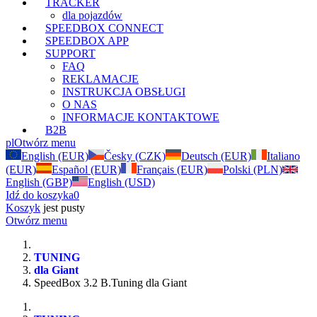
TRACKER
dla pojazdów
SPEEDBOX CONNECT
SPEEDBOX APP
SUPPORT
FAQ
REKLAMACJE
INSTRUKCJA OBSŁUGI
O NAS
INFORMACJE KONTAKTOWE
B2B
pl
Otwórz menu
English (EUR)
Česky (CZK)
Deutsch (EUR)
Italiano
(EUR)
Español (EUR)
Français (EUR)
Polski (PLN)
English (GBP)
English (USD)
Idź do koszyka
0
Koszyk
jest pusty
Otwórz menu
TUNING
dla Giant
SpeedBox 3.2 B.Tuning dla Giant