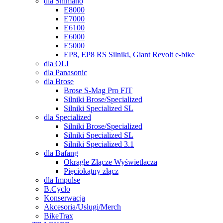
dla Shimano
E8000
E7000
E6100
E6000
E5000
EP8, EP8 RS Silniki, Giant Revolt e-bike
dla OLI
dla Panasonic
dla Brose
Brose S-Mag Pro FIT
Silniki Brose/Specialized
Silniki Specialized SL
dla Specialized
Silniki Brose/Specialized
Silniki Specialized SL
Silniki Specialized 3.1
dla Bafang
Okrągłe Złącze Wyświetlacza
Pięciokątny złącz
dla Impulse
B.Cyclo
Konserwacja
Akcesoria/Usługi/Merch
BikeTrax