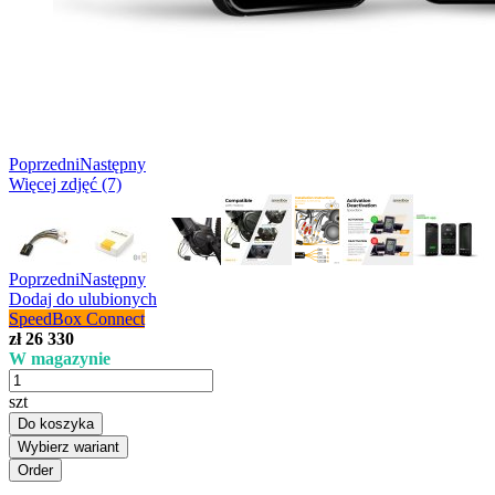
Poprzedni
Następny
Więcej zdjęć (7)
Poprzedni
Następny
Dodaj do ulubionych
SpeedBox Connect
zł 26 330
W magazynie
szt
Do koszyka
Wybierz wariant