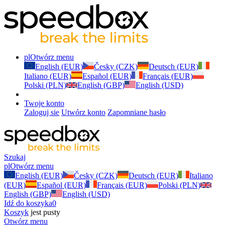
pl
Otwórz menu
English (EUR)
Česky (CZK)
Deutsch (EUR)
Italiano (EUR)
Español (EUR)
Français (EUR)
Polski (PLN)
English (GBP)
English (USD)
Twoje konto
Zaloguj sie
Utwórz konto
Zapomniane hasło
Szukaj
pl
Otwórz menu
English (EUR)
Česky (CZK)
Deutsch (EUR)
Italiano
(EUR)
Español (EUR)
Français (EUR)
Polski (PLN)
English (GBP)
English (USD)
Idź do koszyka
0
Koszyk
jest pusty
Otwórz menu