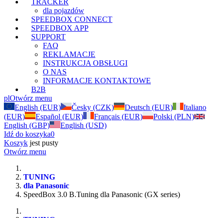
TRACKER
dla pojazdów
SPEEDBOX CONNECT
SPEEDBOX APP
SUPPORT
FAQ
REKLAMACJE
INSTRUKCJA OBSŁUGI
O NAS
INFORMACJE KONTAKTOWE
B2B
pl
Otwórz menu
English (EUR)
Česky (CZK)
Deutsch (EUR)
Italiano
(EUR)
Español (EUR)
Français (EUR)
Polski (PLN)
English (GBP)
English (USD)
Idź do koszyka
0
Koszyk
jest pusty
Otwórz menu
TUNING
dla Panasonic
SpeedBox 3.0 B.Tuning dla Panasonic (GX series)