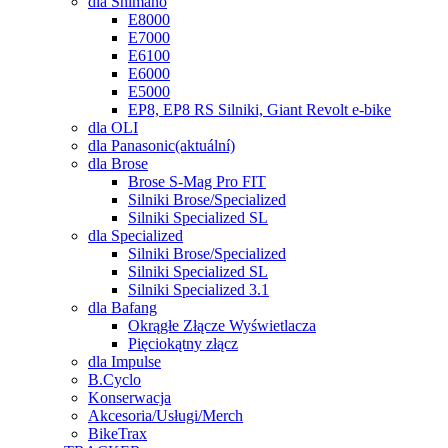
dla Shimano
E8000
E7000
E6100
E6000
E5000
EP8, EP8 RS Silniki, Giant Revolt e-bike
dla OLI
dla Panasonic
(aktuální)
dla Brose
Brose S-Mag Pro FIT
Silniki Brose/Specialized
Silniki Specialized SL
dla Specialized
Silniki Brose/Specialized
Silniki Specialized SL
Silniki Specialized 3.1
dla Bafang
Okrągłe Złącze Wyświetlacza
Pięciokątny złącz
dla Impulse
B.Cyclo
Konserwacja
Akcesoria/Usługi/Merch
BikeTrax