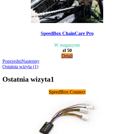
SpeedBox ChainCare Pro
W magazynie
zł 50
Detail
Poprzedni
Następny
Ostatnia wizyta (1)
Ostatnia wizyta
1
SpeedBox Connect