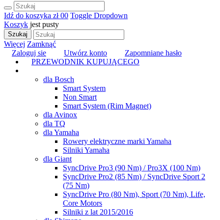
Idź do koszyka
zł 0
0
Toggle Dropdown
Koszyk
jest pusty
Szukaj
Więcej
Zamknąć
Zaloguj sie
Utwórz konto
Zapomniane hasło
PRZEWODNIK KUPUJĄCEGO
TUNING
dla Bosch
Smart System
Non Smart
Smart System (Rim Magnet)
dla Avinox
dla TQ
dla Yamaha
Rowery elektryczne marki Yamaha
Silniki Yamaha
dla Giant
SyncDrive Pro3 (90 Nm) / Pro3X (100 Nm)
SyncDrive Pro2 (85 Nm) / SyncDrive Sport 2
(75 Nm)
SyncDrive Pro (80 Nm), Sport (70 Nm), Life,
Core Motors
Silniki z lat 2015/2016