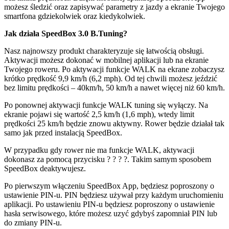
możesz śledzić oraz zapisywać parametry z jazdy a ekranie Twojego
smartfona gdziekolwiek oraz kiedykolwiek.
Jak działa SpeedBox 3.0 B.Tuning?
Nasz najnowszy produkt charakteryzuje się łatwością obsługi.
Aktywacji możesz dokonać w mobilnej aplikacji lub na ekranie
Twojego roweru. Po aktywacji funkcje WALK na ekrane zobaczysz
krótko prędkość 9,9 km/h (6,2 mph). Od tej chwili możesz jeździć
bez limitu prędkości – 40km/h, 50 km/h a nawet więcej niż 60 km/h.
Po ponownej aktywacji funkcje WALK tuning się wyłączy. Na
ekranie pojawi się wartość 2,5 km/h (1,6 mph), wtedy limit
prędkości 25 km/h będzie znowu aktywny. Rower będzie działał tak
samo jak przed instalacją SpeedBox.
W przypadku gdy rower nie ma funkcje WALK, aktywacji
dokonasz za pomocą przycisku ? ? ? ?. Takim samym sposobem
SpeedBox deaktywujesz.
Po pierwszym włączeniu SpeedBox App, będziesz poproszony o
ustawienie PIN-u. PIN będziesz używał przy każdym uruchomieniu
aplikacji. Po ustawieniu PIN-u będziesz poproszony o ustawienie
hasła serwisowego, które możesz uzyć gdybyś zapomniał PIN lub
do zmiany PIN-u.