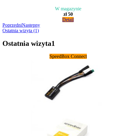
W magazynie
zł 50
Detail
Poprzedni
Następny
Ostatnia wizyta (1)
Ostatnia wizyta
1
SpeedBox Connect