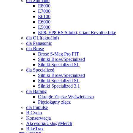
dla Shimano
E8000
E7000
E6100
E6000
E5000
EP8, EP8 RS Silniki, Giant Revolt e-bike
dla OLI
(aktuální)
dla Panasonic
dla Brose
Brose S-Mag Pro FIT
Silniki Brose/Specialized
Silniki Specialized SL
dla Specialized
Silniki Brose/Specialized
Silniki Specialized SL
Silniki Specialized 3.1
dla Bafang
Okrągłe Złącze Wyświetlacza
Pięciokątny złącz
dla Impulse
B.Cyclo
Konserwacja
Akcesoria/Usługi/Merch
BikeTrax