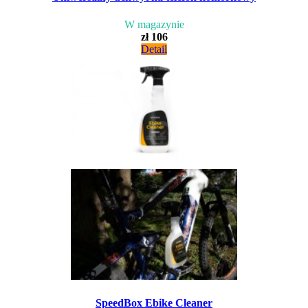
W magazynie
zł 106
Detail
SpeedBox Ebike Cleaner