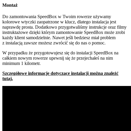
Montaż
Do zamontowania SpeedBox w Twoim rowerze używamy
kolorowe wtyczki zaopatrzone w klucz, dlatego instalacja jest
naprawdę prosta. Dodatkowo przygotwaliśmy instrukcje oraz filmy
instruktażowe dzięki którym zamontowanie SpeedBox może zrobi
każdy klient samodzielnie. Nawet jeśli bedziesz miał problem
z instalacją zawsze możesz zwrócić się do nas o pomoc.
W przypadku że przygotowujesz się do instalacji SpeedBox na
całkiem nowym rowerze upewnij się że przejechałeś na nim
minimum 1 kilometr.
Szczegółowe informacje dotyczące instalacji można znaleźć
tutaj.