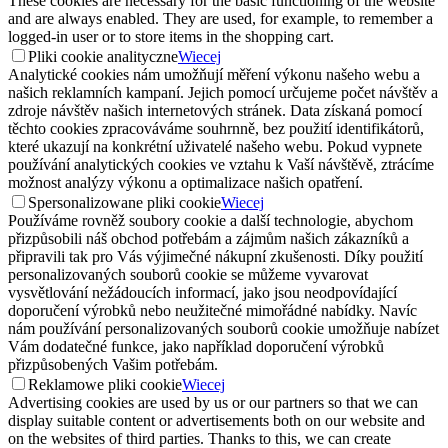
These cookies are necessary for the basic functioning of the website
and are always enabled. They are used, for example, to remember a
logged-in user or to store items in the shopping cart.
Pliki cookie analityczne
Wiecej
Analytické cookies nám umožňují měření výkonu našeho webu a
našich reklamních kampaní. Jejich pomocí určujeme počet návštěv a
zdroje návštěv našich internetových stránek. Data získaná pomocí
těchto cookies zpracováváme souhrnně, bez použití identifikátorů,
které ukazují na konkrétní uživatelé našeho webu. Pokud vypnete
používání analytických cookies ve vztahu k Vaší návštěvě, ztrácíme
možnost analýzy výkonu a optimalizace našich opatření.
Spersonalizowane pliki cookie
Wiecej
Používáme rovněž soubory cookie a další technologie, abychom
přizpůsobili náš obchod potřebám a zájmům našich zákazníků a
připravili tak pro Vás výjimečné nákupní zkušenosti. Díky použití
personalizovaných souborů cookie se můžeme vyvarovat
vysvětlování nežádoucích informací, jako jsou neodpovídající
doporučení výrobků nebo neužitečné mimořádné nabídky. Navíc
nám používání personalizovaných souborů cookie umožňuje nabízet
Vám dodatečné funkce, jako například doporučení výrobků
přizpůsobených Vašim potřebám.
Reklamowe pliki cookie
Wiecej
Advertising cookies are used by us or our partners so that we can
display suitable content or advertisements both on our website and
on the websites of third parties. Thanks to this, we can create