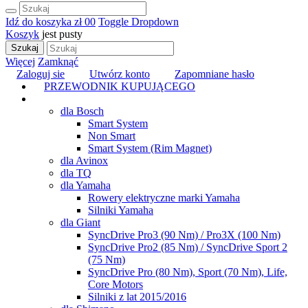
Idź do koszyka
zł 0
0
Toggle Dropdown
Koszyk
jest pusty
Szukaj
Więcej
Zamknąć
Zaloguj sie
Utwórz konto
Zapomniane hasło
PRZEWODNIK KUPUJĄCEGO
TUNING
dla Bosch
Smart System
Non Smart
Smart System (Rim Magnet)
dla Avinox
dla TQ
dla Yamaha
Rowery elektryczne marki Yamaha
Silniki Yamaha
dla Giant
SyncDrive Pro3 (90 Nm) / Pro3X (100 Nm)
SyncDrive Pro2 (85 Nm) / SyncDrive Sport 2
(75 Nm)
SyncDrive Pro (80 Nm), Sport (70 Nm), Life,
Core Motors
Silniki z lat 2015/2016