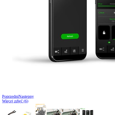
Poprzedni
Następny
Więcej zdjęć (6)