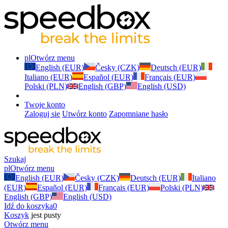
pl
Otwórz menu
English (EUR)
Česky (CZK)
Deutsch (EUR)
Italiano (EUR)
Español (EUR)
Français (EUR)
Polski (PLN)
English (GBP)
English (USD)
Twoje konto
Zaloguj sie
Utwórz konto
Zapomniane hasło
Szukaj
pl
Otwórz menu
English (EUR)
Česky (CZK)
Deutsch (EUR)
Italiano
(EUR)
Español (EUR)
Français (EUR)
Polski (PLN)
English (GBP)
English (USD)
Idź do koszyka
0
Koszyk
jest pusty
Otwórz menu