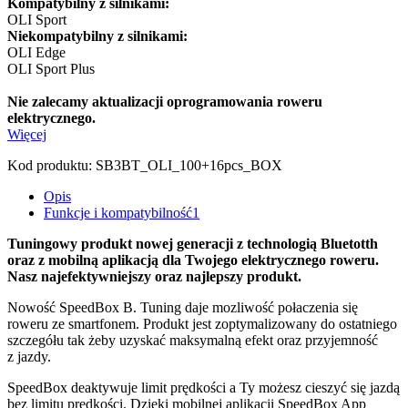
Kompatybilny z silnikami:
OLI Sport
Niekompatybilny z silnikami:
OLI Edge
OLI Sport Plus
Nie zalecamy aktualizacji oprogramowania roweru
elektrycznego.
Więcej
Kod produktu:
SB3BT_OLI_100+16pcs_BOX
Opis
Funkcje i kompatybilność
1
Tuningowy produkt nowej generacji z technologią Bluetotth
oraz z mobilną aplikacją dla Twojego elektrycznego roweru.
Nasz najefektywniejszy oraz najlepszy produkt.
Nowość SpeedBox B. Tuning daje mozliwość połaczenia się
roweru ze smartfonem. Produkt jest zoptymalizowany do ostatniego
szczegółu tak żeby uzyskać maksymalną efekt oraz przyjemność
z jazdy.
SpeedBox deaktywuje limit prędkości a Ty możesz cieszyć się jazdą
bez limitu prędkości. Dzięki mobilnej aplikacji SpeedBox App