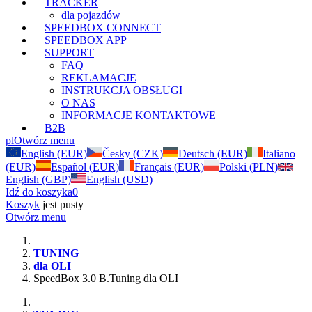
TRACKER
dla pojazdów
SPEEDBOX CONNECT
SPEEDBOX APP
SUPPORT
FAQ
REKLAMACJE
INSTRUKCJA OBSŁUGI
O NAS
INFORMACJE KONTAKTOWE
B2B
pl
Otwórz menu
English (EUR)
Česky (CZK)
Deutsch (EUR)
Italiano
(EUR)
Español (EUR)
Français (EUR)
Polski (PLN)
English (GBP)
English (USD)
Idź do koszyka
0
Koszyk
jest pusty
Otwórz menu
TUNING
dla OLI
SpeedBox 3.0 B.Tuning dla OLI