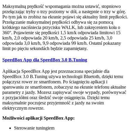
Maksymalną prędkość wspomagania można ustawić, stopniowo
przełączając tryby o trzy poziomy w dół, a następnie o trzy w górę.
Po tym jak to zrobisz na ekranie pojawi się aktualny limit prędkości.
Przełączanie maksymalnej prędkości odbywa się za pomocą
krótkiego naciśniecia przycisku WALK, lub zakręceniem koła o
360°. Pojawienie się prędkości 1,5 km/k odpowiada limitowi 15
km/h, 2,0 odpowiada 20 km/h, 2,5 odpowiada 25 km/h, 3,0
odpowiada 3,0 km/h, 9,9 odpowiada 99 km/h. Ostatní pokazany
limit po pięciu sekundách będzie zapamiętany.
SpeedBox App dla SpeedBox 3.0 B.Tuning
Aplikacja SpeedBox App jest przeznaczona specjalnie dla
SpeedBox 3.0 B.Tuning używa technologii Bluetoth, dzięki temu
połączysz rower ze smartfonem. Po ściagnięciu aplkacji i
sparowaniu ze smartfonem, zobaczysz na ekranie telefonu aktualne
parametry z jazdy. Mozesz zapisywać swoje wypady, porównywać
z przyjaciółmi oraz śledzić swoje osiągnięcia. Dzięki temu
maksymalnie poczujesz przyjemność z jazdy na swoim
elektrycznym rowerze.
Możliwości aplikacji SpeedBox App:
Sterowanie tuningiem