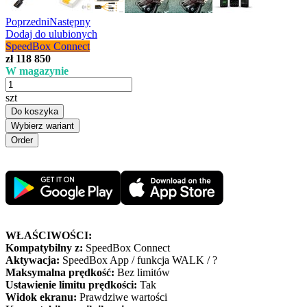
Poprzedni
Następny
Dodaj do ulubionych
SpeedBox Connect
zł 118 850
W magazynie
szt
Do koszyka
Wybierz wariant
WŁAŚCIWOŚCI:
Kompatybilny z:
SpeedBox Connect
Aktywacja:
SpeedBox App / funkcja WALK / ?
Maksymalna prędkość:
Bez limitów
Ustawienie limitu prędkości:
Tak
Widok ekranu:
Prawdziwe wartości