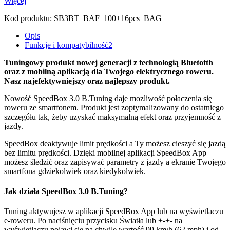
Więcej
Kod produktu:
SB3BT_BAF_100+16pcs_BAG
Opis
Funkcje i kompatybilność
2
Tuningowy produkt nowej generacji z technologią Bluetotth
oraz z mobilną aplikacją dla Twojego elektrycznego roweru.
Nasz najefektywniejszy oraz najlepszy produkt.
Nowość SpeedBox 3.0 B.Tuning daje mozliwość połaczenia się
roweru ze smartfonem. Produkt jest zoptymalizowany do ostatniego
szczegółu tak, żeby uzyskać maksymalną efekt oraz przyjemność z
jazdy.
SpeedBox deaktywuje limit prędkości a Ty możesz cieszyć się jazdą
bez limitu prędkości. Dzięki mobilnej aplikacji SpeedBox App
możesz śledzić oraz zapisywać parametry z jazdy a ekranie Twojego
smartfona gdziekolwiek oraz kiedykolwiek.
Jak działa SpeedBox 3.0 B.Tuning?
Tuning aktywujesz w aplikacji SpeedBox App lub na wyświetlaczu
e-roweru. Po naciśnięciu przycisku Światła lub +-+- na
wyświetlaczu pojawi się na chwilę wartość 99 km/h (62 mph) i od