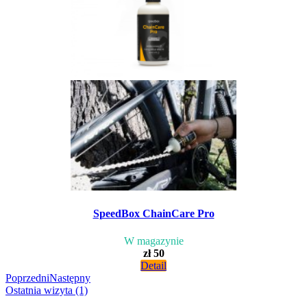
SpeedBox ChainCare Pro
W magazynie
zł 50
Detail
Poprzedni
Następny
Ostatnia wizyta (1)