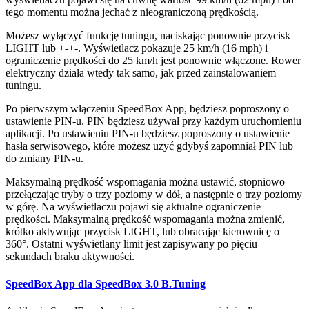
tego momentu można jechać z nieograniczoną prędkością.
Możesz wyłączyć funkcję tuningu, naciskając ponownie przycisk
LIGHT lub +-+-. Wyświetlacz pokazuje 25 km/h (16 mph) i
ograniczenie prędkości do 25 km/h jest ponownie włączone. Rower
elektryczny działa wtedy tak samo, jak przed zainstalowaniem
tuningu.
Po pierwszym włączeniu SpeedBox App, będziesz poproszony o
ustawienie PIN-u. PIN będziesz używał przy każdym uruchomieniu
aplikacji. Po ustawieniu PIN-u będziesz poproszony o ustawienie
hasła serwisowego, które możesz uzyć gdybyś zapomniał PIN lub
do zmiany PIN-u.
Maksymalną prędkość wspomagania można ustawić, stopniowo
przełączając tryby o trzy poziomy w dół, a następnie o trzy poziomy
w górę. Na wyświetlaczu pojawi się aktualne ograniczenie
prędkości. Maksymalną prędkość wspomagania można zmienić,
krótko aktywując przycisk LIGHT, lub obracając kierownicę o
360°. Ostatni wyświetlany limit jest zapisywany po pięciu
sekundach braku aktywności.
SpeedBox App dla SpeedBox 3.0 B.Tuning