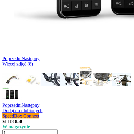
Poprzedni
Następny
Więcej zdjęć (8)
Poprzedni
Następny
Dodaj do ulubionych
SpeedBox Connect
zł 118 850
W magazynie