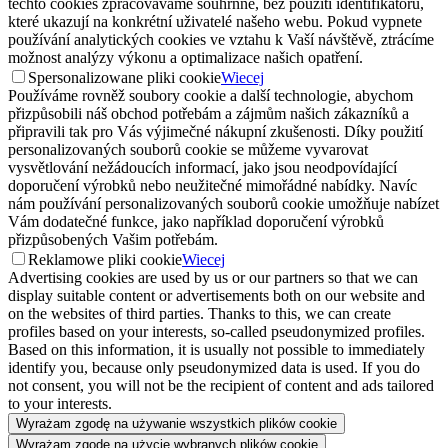
těchto cookies zpracováváme souhrnně, bez použití identifikátorů,
které ukazují na konkrétní uživatelé našeho webu. Pokud vypnete
používání analytických cookies ve vztahu k Vaší návštěvě, ztrácíme
možnost analýzy výkonu a optimalizace našich opatření.
Spersonalizowane pliki cookie
Wiecej
Používáme rovněž soubory cookie a další technologie, abychom
přizpůsobili náš obchod potřebám a zájmům našich zákazníků a
připravili tak pro Vás výjimečné nákupní zkušenosti. Díky použití
personalizovaných souborů cookie se můžeme vyvarovat
vysvětlování nežádoucích informací, jako jsou neodpovídající
doporučení výrobků nebo neužitečné mimořádné nabídky. Navíc
nám používání personalizovaných souborů cookie umožňuje nabízet
Vám dodatečné funkce, jako například doporučení výrobků
přizpůsobených Vašim potřebám.
Reklamowe pliki cookie
Wiecej
Advertising cookies are used by us or our partners so that we can
display suitable content or advertisements both on our website and
on the websites of third parties. Thanks to this, we can create
profiles based on your interests, so-called pseudonymized profiles.
Based on this information, it is usually not possible to immediately
identify you, because only pseudonymized data is used. If you do
not consent, you will not be the recipient of content and ads tailored
to your interests.
Wyrażam zgodę na używanie wszystkich plików cookie
Wyrażam zgodę na użycie wybranych plików cookie