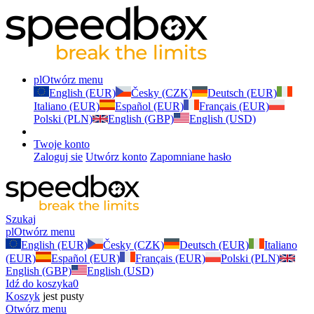
pl
Otwórz menu
English (EUR)
Česky (CZK)
Deutsch (EUR)
Italiano (EUR)
Español (EUR)
Français (EUR)
Polski (PLN)
English (GBP)
English (USD)
Twoje konto
Zaloguj sie
Utwórz konto
Zapomniane hasło
Szukaj
pl
Otwórz menu
English (EUR)
Česky (CZK)
Deutsch (EUR)
Italiano
(EUR)
Español (EUR)
Français (EUR)
Polski (PLN)
English (GBP)
English (USD)
Idź do koszyka
0
Koszyk
jest pusty
Otwórz menu