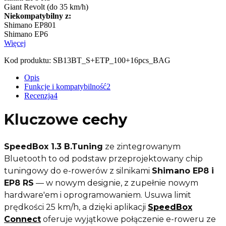
Giant Revolt (do 35 km/h)
Niekompatybilny z:
Shimano EP801
Shimano EP6
Więcej
Kod produktu:
SB13BT_S+ETP_100+16pcs_BAG
Opis
Funkcje i kompatybilność
2
Recenzja
4
Kluczowe
cechy
SpeedBox 1.3 B.Tuning
ze zintegrowanym
Bluetooth to od podstaw przeprojektowany chip
tuningowy do e-rowerów z silnikami
Shimano EP8 i
EP8 RS
— w nowym designie, z zupełnie nowym
hardware'em i oprogramowaniem. Usuwa limit
prędkości 25 km/h, a dzięki aplikacji
SpeedBox
Connect
oferuje wyjątkowe połączenie e-roweru ze