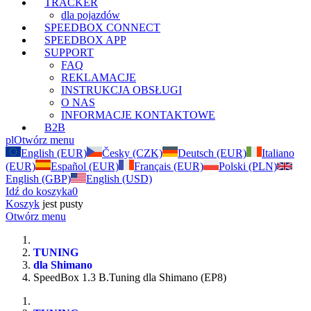
TRACKER
dla pojazdów
SPEEDBOX CONNECT
SPEEDBOX APP
SUPPORT
FAQ
REKLAMACJE
INSTRUKCJA OBSŁUGI
O NAS
INFORMACJE KONTAKTOWE
B2B
pl
Otwórz menu
English (EUR)
Česky (CZK)
Deutsch (EUR)
Italiano
(EUR)
Español (EUR)
Français (EUR)
Polski (PLN)
English (GBP)
English (USD)
Idź do koszyka
0
Koszyk
jest pusty
Otwórz menu
TUNING
dla Shimano
SpeedBox 1.3 B.Tuning dla Shimano (EP8)