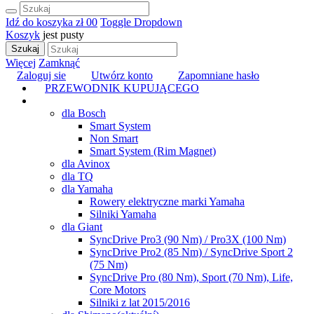
Idź do koszyka
zł 0
0
Toggle Dropdown
Koszyk
jest pusty
Szukaj
Więcej
Zamknąć
Zaloguj sie
Utwórz konto
Zapomniane hasło
PRZEWODNIK KUPUJĄCEGO
TUNING
dla Bosch
Smart System
Non Smart
Smart System (Rim Magnet)
dla Avinox
dla TQ
dla Yamaha
Rowery elektryczne marki Yamaha
Silniki Yamaha
dla Giant
SyncDrive Pro3 (90 Nm) / Pro3X (100 Nm)
SyncDrive Pro2 (85 Nm) / SyncDrive Sport 2
(75 Nm)
SyncDrive Pro (80 Nm), Sport (70 Nm), Life,
Core Motors
Silniki z lat 2015/2016