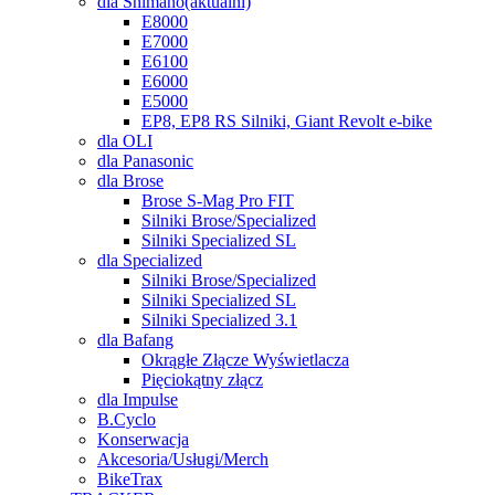
dla Shimano
(aktuální)
E8000
E7000
E6100
E6000
E5000
EP8, EP8 RS Silniki, Giant Revolt e-bike
dla OLI
dla Panasonic
dla Brose
Brose S-Mag Pro FIT
Silniki Brose/Specialized
Silniki Specialized SL
dla Specialized
Silniki Brose/Specialized
Silniki Specialized SL
Silniki Specialized 3.1
dla Bafang
Okrągłe Złącze Wyświetlacza
Pięciokątny złącz
dla Impulse
B.Cyclo
Konserwacja
Akcesoria/Usługi/Merch
BikeTrax