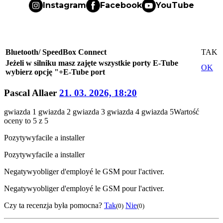
Instagram
Facebook
YouTube
Bluetooth/ SpeedBox Connect
TAK
Jeżeli w silniku masz zajęte wszystkie porty E-Tube
OK
wybierz opcję "+E-Tube port
Pascal Allaer
21. 03. 2026, 18:20
gwiazda 1
gwiazda 2
gwiazda 3
gwiazda 4
gwiazda 5
Wartość
oceny to 5 z 5
Pozytywy
facile a installer
Pozytywy
facile a installer
Negatywy
obliger d'employé le GSM pour l'activer.
Negatywy
obliger d'employé le GSM pour l'activer.
Czy ta recenzja była pomocna?
Tak
Nie
(0)
(0)