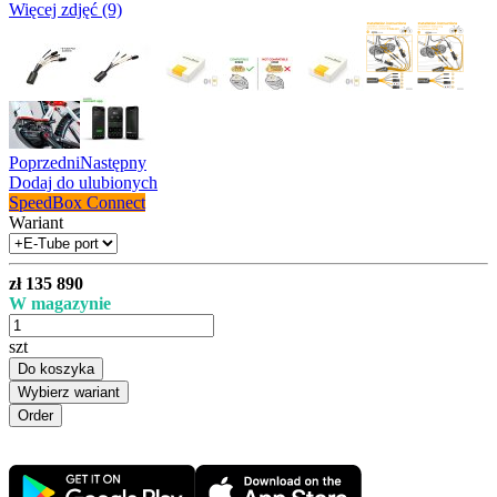
Więcej zdjęć (9)
Poprzedni
Następny
Dodaj do ulubionych
SpeedBox Connect
Wariant
zł 135 890
W magazynie
szt
Do koszyka
Wybierz wariant