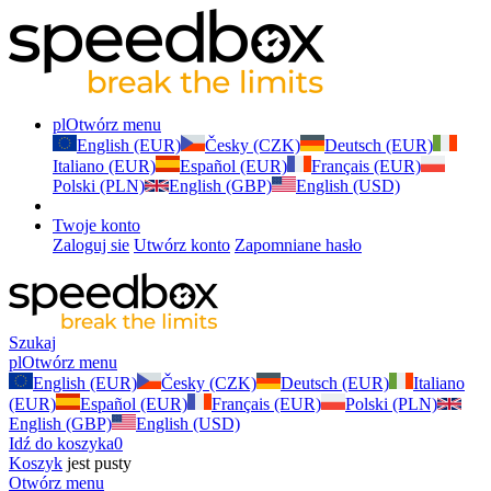
pl
Otwórz menu
English (EUR)
Česky (CZK)
Deutsch (EUR)
Italiano (EUR)
Español (EUR)
Français (EUR)
Polski (PLN)
English (GBP)
English (USD)
Twoje konto
Zaloguj sie
Utwórz konto
Zapomniane hasło
Szukaj
pl
Otwórz menu
English (EUR)
Česky (CZK)
Deutsch (EUR)
Italiano
(EUR)
Español (EUR)
Français (EUR)
Polski (PLN)
English (GBP)
English (USD)
Idź do koszyka
0
Koszyk
jest pusty
Otwórz menu