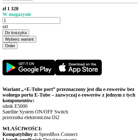
zł 1 320
W magazynie
szt
Do koszyka
Wybierz wariant
Wariant „+E-Tube port” przeznaczony jest dla e-rowerów bez
wolnego portu E-Tube – zazwyczaj e-rowerów z jednym z tych
komponentów:
silnik E5000
Satellite System ON/OFF Switch
przerzutka elektroniczna Di2
WŁAŚCIWOŚCI:
Kompatybilny z:
SpeedBox Connect
Licznik prędkości:
Dezaktywowany