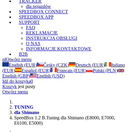
TRACKER
dla pojazdów
SPEEDBOX CONNECT
SPEEDBOX APP
SUPPORT
FAQ
REKLAMACJE
INSTRUKCJA OBSŁUGI
O NAS
INFORMACJE KONTAKTOWE
B2B
pl
Otwórz menu
English (EUR)
Česky (CZK)
Deutsch (EUR)
Italiano
(EUR)
Español (EUR)
Français (EUR)
Polski (PLN)
English (GBP)
English (USD)
Idź do koszyka
0
Koszyk
jest pusty
Otwórz menu
TUNING
dla Shimano
SpeedBox 1.2 B.Tuning dla Shimano (E8000, E7000,
E6100, E5000)