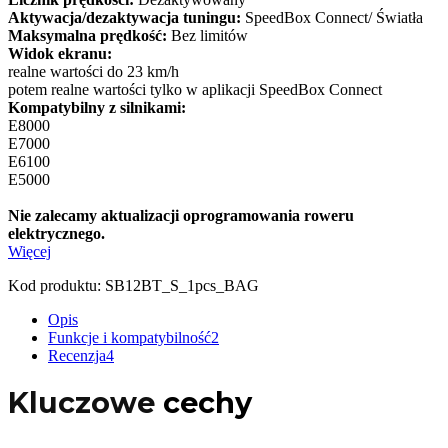
Aktywacja/dezaktywacja tuningu:
SpeedBox Connect/ Światła
Maksymalna prędkość:
Bez limitów
Widok ekranu:
realne wartości do 23 km/h
potem realne wartości tylko w aplikacji SpeedBox Connect
Kompatybilny z silnikami:
E8000
E7000
E6100
E5000
Nie zalecamy aktualizacji oprogramowania roweru
elektrycznego.
Więcej
Kod produktu:
SB12BT_S_1pcs_BAG
Opis
Funkcje i kompatybilność
2
Recenzja
4
Kluczowe
cechy