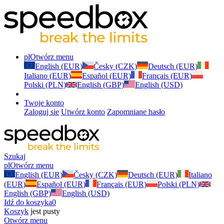
pl
Otwórz menu
English (EUR)
Česky (CZK)
Deutsch (EUR)
Italiano (EUR)
Español (EUR)
Français (EUR)
Polski (PLN)
English (GBP)
English (USD)
Twoje konto
Zaloguj sie
Utwórz konto
Zapomniane hasło
Szukaj
pl
Otwórz menu
English (EUR)
Česky (CZK)
Deutsch (EUR)
Italiano
(EUR)
Español (EUR)
Français (EUR)
Polski (PLN)
English (GBP)
English (USD)
Idź do koszyka
0
Koszyk
jest pusty
Otwórz menu