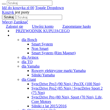
Idź do koszyka
zł 0
0
Toggle Dropdown
Koszyk
jest pusty
Szukaj
Więcej
Zamknąć
Zaloguj sie
Utwórz konto
Zapomniane hasło
PRZEWODNIK KUPUJĄCEGO
TUNING
dla Bosch
Smart System
Non Smart
Smart System (Rim Magnet)
dla Avinox
dla TQ
dla Yamaha
Rowery elektryczne marki Yamaha
Silniki Yamaha
dla Giant
SyncDrive Pro3 (90 Nm) / Pro3X (100 Nm)
SyncDrive Pro2 (85 Nm) / SyncDrive Sport 2
(75 Nm)
SyncDrive Pro (80 Nm), Sport (70 Nm), Life,
Core Motors
Silniki z lat 2015/2016