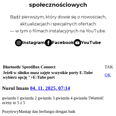
społecznościowych
Bądź pierwszym, który dowie się o nowościach,
aktualizacjach i specjalnych ofertach
— w tym o filmach instalacyjnych na YouTube.
Instagram
Facebook
YouTube
Bluetooth/ SpeedBox Connect
TAK
Jeżeli w silniku masz zajęte wszystkie porty E-Tube
OK
wybierz opcję "+E-Tube port
Nurul Imam
04. 11. 2025, 07:14
gwiazda 1
gwiazda 2
gwiazda 3
gwiazda 4
gwiazda 5
Wartość
oceny to 5 z 5
Pozytywy
Mantap dan berfungsi dengan baik