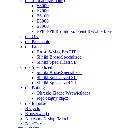
dla Shimano
(aktuální)
E8000
E7000
E6100
E6000
E5000
EP8, EP8 RS Silniki, Giant Revolt e-bike
dla OLI
dla Panasonic
dla Brose
Brose S-Mag Pro FIT
Silniki Brose/Specialized
Silniki Specialized SL
dla Specialized
Silniki Brose/Specialized
Silniki Specialized SL
Silniki Specialized 3.1
dla Bafang
Okrągłe Złącze Wyświetlacza
Pięciokątny złącz
dla Impulse
B.Cyclo
Konserwacja
Akcesoria/Usługi/Merch
BikeTrax