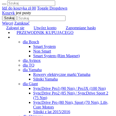
Idź do koszyka
zł 0
0
Toggle Dropdown
Koszyk
jest pusty
Szukaj
Więcej
Zamknąć
Zaloguj sie
Utwórz konto
Zapomniane hasło
PRZEWODNIK KUPUJĄCEGO
TUNING
dla Bosch
Smart System
Non Smart
Smart System (Rim Magnet)
dla Avinox
dla TQ
dla Yamaha
Rowery elektryczne marki Yamaha
Silniki Yamaha
dla Giant
SyncDrive Pro3 (90 Nm) / Pro3X (100 Nm)
SyncDrive Pro2 (85 Nm) / SyncDrive Sport 2
(75 Nm)
SyncDrive Pro (80 Nm), Sport (70 Nm), Life,
Core Motors
Silniki z lat 2015/2016