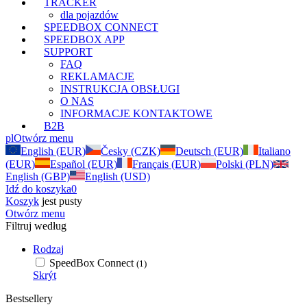
TRACKER
dla pojazdów
SPEEDBOX CONNECT
SPEEDBOX APP
SUPPORT
FAQ
REKLAMACJE
INSTRUKCJA OBSŁUGI
O NAS
INFORMACJE KONTAKTOWE
B2B
pl
Otwórz menu
English (EUR)
Česky (CZK)
Deutsch (EUR)
Italiano
(EUR)
Español (EUR)
Français (EUR)
Polski (PLN)
English (GBP)
English (USD)
Idź do koszyka
0
Koszyk
jest pusty
Otwórz menu
Filtruj według
Rodzaj
SpeedBox Connect
(1)
Skrýt
Bestsellery