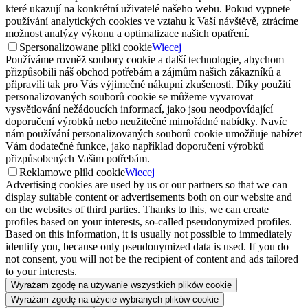
které ukazují na konkrétní uživatelé našeho webu. Pokud vypnete
používání analytických cookies ve vztahu k Vaší návštěvě, ztrácíme
možnost analýzy výkonu a optimalizace našich opatření.
Spersonalizowane pliki cookie
Wiecej
Používáme rovněž soubory cookie a další technologie, abychom
přizpůsobili náš obchod potřebám a zájmům našich zákazníků a
připravili tak pro Vás výjimečné nákupní zkušenosti. Díky použití
personalizovaných souborů cookie se můžeme vyvarovat
vysvětlování nežádoucích informací, jako jsou neodpovídající
doporučení výrobků nebo neužitečné mimořádné nabídky. Navíc
nám používání personalizovaných souborů cookie umožňuje nabízet
Vám dodatečné funkce, jako například doporučení výrobků
přizpůsobených Vašim potřebám.
Reklamowe pliki cookie
Wiecej
Advertising cookies are used by us or our partners so that we can
display suitable content or advertisements both on our website and
on the websites of third parties. Thanks to this, we can create
profiles based on your interests, so-called pseudonymized profiles.
Based on this information, it is usually not possible to immediately
identify you, because only pseudonymized data is used. If you do
not consent, you will not be the recipient of content and ads tailored
to your interests.
Wyrażam zgodę na używanie wszystkich plików cookie
Wyrażam zgodę na użycie wybranych plików cookie