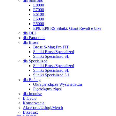
dla Shimano
E8000
E7000
E6100
E6000
E5000
EP8, EP8 RS Silniki, Giant Revolt e-bike
dla OLI
dla Panasonic
dla Brose
Brose S-Mag Pro FIT
Silniki Brose/Specialized
Silniki Specialized SL
dla Specialized
Silniki Brose/Specialized
Silniki Specialized SL
Silniki Specialized 3.1
dla Bafang
Okrągłe Złącze Wyświetlacza
Pięciokątny złącz
dla Impulse
B.Cyclo
Konserwacja
Akcesoria/Usługi/Merch
BikeTrax