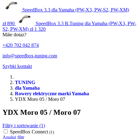
SpeedBox 3.3 dla Yamaha (PW-X3, PW-S2, PW-XM)
zł 890
SpeedBox 3.3 B.Tuning dla Yamaha (PW-X3, PW-
S2, PW-XM)
zł 1 320
Máte dotaz?
+420 702 042 874
info@speedbox-tuning.com
Szybki kontakt
TUNING
dla Yamaha
Rowery elektryczne marki Yamaha
YDX Moro 05 / Moro 07
YDX Moro 05 / Moro 07
Filtry i sortowanie (1)
SpeedBox Connect
(1)
Anuluj filtr