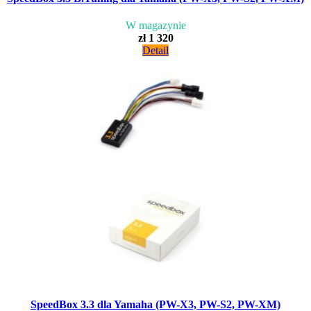
W magazynie
zł 1 320
Detail
SpeedBox 3.3 dla Yamaha (PW-X3, PW-S2, PW-XM)