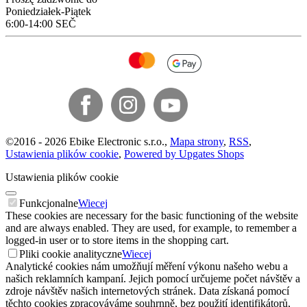
Poniedziałek-Piątek
6:00-14:00 SEČ
©
2016 -
2026
Ebike Electronic s.r.o.
,
Mapa strony
,
RSS
,
Ustawienia plików cookie
,
Powered by Upgates Shops
Ustawienia plików cookie
Funkcjonalne
Wiecej
These cookies are necessary for the basic functioning of the website
and are always enabled. They are used, for example, to remember a
logged-in user or to store items in the shopping cart.
Pliki cookie analityczne
Wiecej
Analytické cookies nám umožňují měření výkonu našeho webu a
našich reklamních kampaní. Jejich pomocí určujeme počet návštěv a
zdroje návštěv našich internetových stránek. Data získaná pomocí
těchto cookies zpracováváme souhrnně, bez použití identifikátorů,