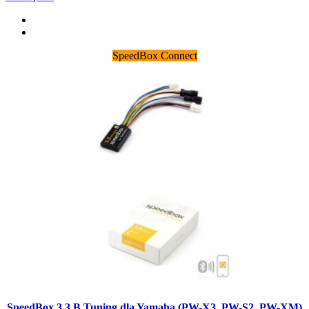
SpeedBox Connect
SpeedBox 3.3 B.Tuning dla Yamaha (PW-X3, PW-S2, PW-XM)