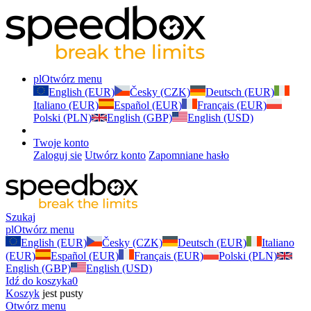
pl
Otwórz menu
English (EUR)
Česky (CZK)
Deutsch (EUR)
Italiano (EUR)
Español (EUR)
Français (EUR)
Polski (PLN)
English (GBP)
English (USD)
Twoje konto
Zaloguj sie
Utwórz konto
Zapomniane hasło
Szukaj
pl
Otwórz menu
English (EUR)
Česky (CZK)
Deutsch (EUR)
Italiano
(EUR)
Español (EUR)
Français (EUR)
Polski (PLN)
English (GBP)
English (USD)
Idź do koszyka
0
Koszyk
jest pusty
Otwórz menu