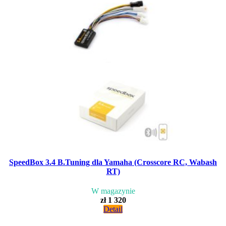
SpeedBox 3.4 B.Tuning dla Yamaha (Crosscore RC, Wabash
RT)
W magazynie
zł 1 320
Detail