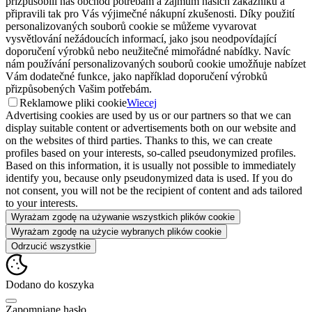
přizpůsobili náš obchod potřebám a zájmům našich zákazníků a
připravili tak pro Vás výjimečné nákupní zkušenosti. Díky použití
personalizovaných souborů cookie se můžeme vyvarovat
vysvětlování nežádoucích informací, jako jsou neodpovídající
doporučení výrobků nebo neužitečné mimořádné nabídky. Navíc
nám používání personalizovaných souborů cookie umožňuje nabízet
Vám dodatečné funkce, jako například doporučení výrobků
přizpůsobených Vašim potřebám.
Reklamowe pliki cookie
Wiecej
Advertising cookies are used by us or our partners so that we can
display suitable content or advertisements both on our website and
on the websites of third parties. Thanks to this, we can create
profiles based on your interests, so-called pseudonymized profiles.
Based on this information, it is usually not possible to immediately
identify you, because only pseudonymized data is used. If you do
not consent, you will not be the recipient of content and ads tailored
to your interests.
Wyrażam zgodę na używanie wszystkich plików cookie
Wyrażam zgodę na użycie wybranych plików cookie
Odrzucić wszystkie
Dodano do koszyka
Zapomniane hasło