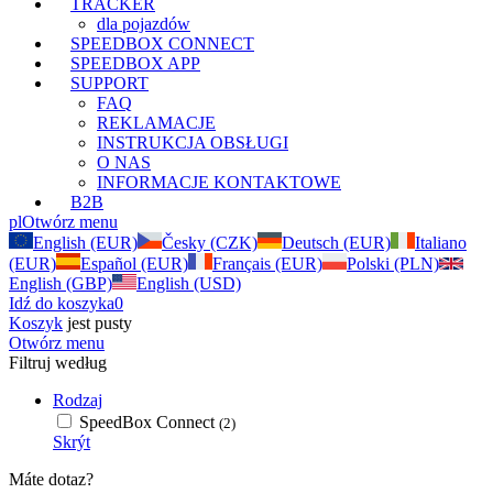
TRACKER
dla pojazdów
SPEEDBOX CONNECT
SPEEDBOX APP
SUPPORT
FAQ
REKLAMACJE
INSTRUKCJA OBSŁUGI
O NAS
INFORMACJE KONTAKTOWE
B2B
pl
Otwórz menu
English (EUR)
Česky (CZK)
Deutsch (EUR)
Italiano
(EUR)
Español (EUR)
Français (EUR)
Polski (PLN)
English (GBP)
English (USD)
Idź do koszyka
0
Koszyk
jest pusty
Otwórz menu
Filtruj według
Rodzaj
SpeedBox Connect
(2)
Skrýt
Máte dotaz?