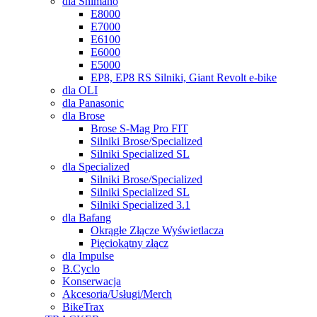
dla Shimano
E8000
E7000
E6100
E6000
E5000
EP8, EP8 RS Silniki, Giant Revolt e-bike
dla OLI
dla Panasonic
dla Brose
Brose S-Mag Pro FIT
Silniki Brose/Specialized
Silniki Specialized SL
dla Specialized
Silniki Brose/Specialized
Silniki Specialized SL
Silniki Specialized 3.1
dla Bafang
Okrągłe Złącze Wyświetlacza
Pięciokątny złącz
dla Impulse
B.Cyclo
Konserwacja
Akcesoria/Usługi/Merch
BikeTrax