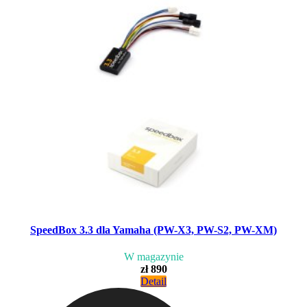
SpeedBox 3.3 dla Yamaha (PW-X3, PW-S2, PW-XM)
W magazynie
zł 890
Detail