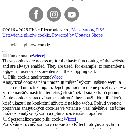
©
2016 -
2026
Ebike Electronic s.r.o.
,
Mapa strony
,
RSS
,
Ustawienia plików cookie
,
Powered by Upgates Shops
Ustawienia plików cookie
Funkcjonalne
Wiecej
These cookies are necessary for the basic functioning of the website
and are always enabled. They are used, for example, to remember a
logged-in user or to store items in the shopping cart.
Pliki cookie analityczne
Wiecej
Analytické cookies nám umožňují měření výkonu našeho webu a
našich reklamních kampaní. Jejich pomocí určujeme počet návštěv a
zdroje návštěv našich internetových stránek. Data získaná pomocí
těchto cookies zpracováváme souhrnně, bez použití identifikátorů,
které ukazují na konkrétní uživatelé našeho webu. Pokud vypnete
používání analytických cookies ve vztahu k Vaší návštěvě, ztrácíme
možnost analýzy výkonu a optimalizace našich opatření.
Spersonalizowane pliki cookie
Wiecej
Používáme rovněž soubory cookie a další technologie, abychom