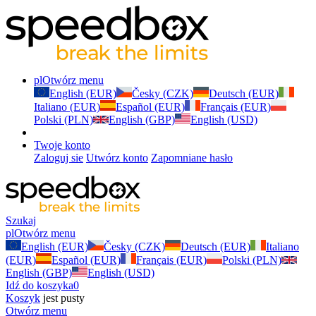
pl
Otwórz menu
English (EUR)
Česky (CZK)
Deutsch (EUR)
Italiano (EUR)
Español (EUR)
Français (EUR)
Polski (PLN)
English (GBP)
English (USD)
Twoje konto
Zaloguj sie
Utwórz konto
Zapomniane hasło
Szukaj
pl
Otwórz menu
English (EUR)
Česky (CZK)
Deutsch (EUR)
Italiano
(EUR)
Español (EUR)
Français (EUR)
Polski (PLN)
English (GBP)
English (USD)
Idź do koszyka
0
Koszyk
jest pusty
Otwórz menu