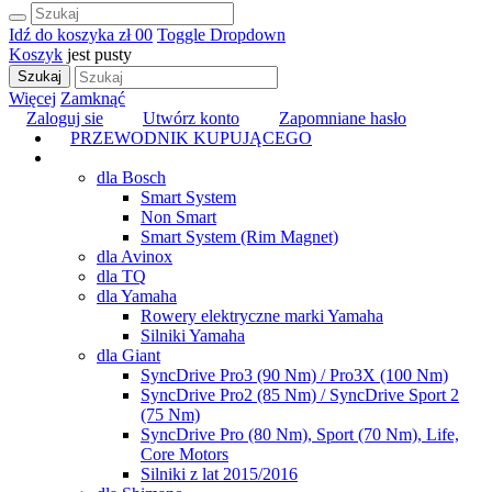
Idź do koszyka
zł 0
0
Toggle Dropdown
Koszyk
jest pusty
Szukaj
Więcej
Zamknąć
Zaloguj sie
Utwórz konto
Zapomniane hasło
PRZEWODNIK KUPUJĄCEGO
TUNING
dla Bosch
Smart System
Non Smart
Smart System (Rim Magnet)
dla Avinox
dla TQ
dla Yamaha
Rowery elektryczne marki Yamaha
Silniki Yamaha
dla Giant
SyncDrive Pro3 (90 Nm) / Pro3X (100 Nm)
SyncDrive Pro2 (85 Nm) / SyncDrive Sport 2
(75 Nm)
SyncDrive Pro (80 Nm), Sport (70 Nm), Life,
Core Motors
Silniki z lat 2015/2016