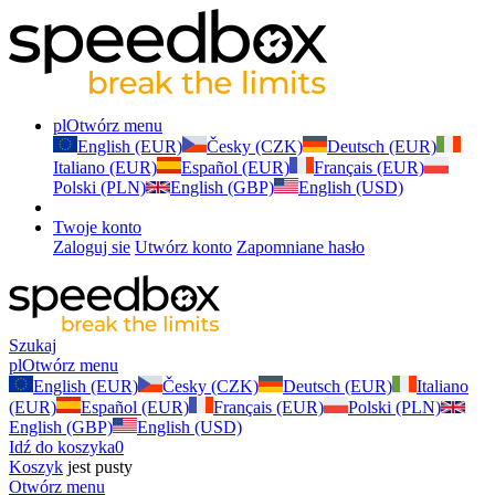
pl
Otwórz menu
English (EUR)
Česky (CZK)
Deutsch (EUR)
Italiano (EUR)
Español (EUR)
Français (EUR)
Polski (PLN)
English (GBP)
English (USD)
Twoje konto
Zaloguj sie
Utwórz konto
Zapomniane hasło
Szukaj
pl
Otwórz menu
English (EUR)
Česky (CZK)
Deutsch (EUR)
Italiano
(EUR)
Español (EUR)
Français (EUR)
Polski (PLN)
English (GBP)
English (USD)
Idź do koszyka
0
Koszyk
jest pusty
Otwórz menu