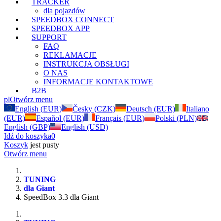
TRACKER
dla pojazdów
SPEEDBOX CONNECT
SPEEDBOX APP
SUPPORT
FAQ
REKLAMACJE
INSTRUKCJA OBSŁUGI
O NAS
INFORMACJE KONTAKTOWE
B2B
pl
Otwórz menu
English (EUR)
Česky (CZK)
Deutsch (EUR)
Italiano
(EUR)
Español (EUR)
Français (EUR)
Polski (PLN)
English (GBP)
English (USD)
Idź do koszyka
0
Koszyk
jest pusty
Otwórz menu
TUNING
dla Giant
SpeedBox 3.3 dla Giant