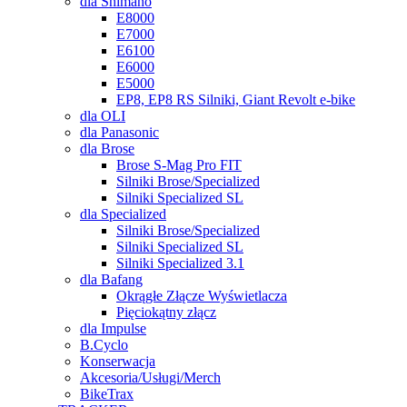
dla Shimano
E8000
E7000
E6100
E6000
E5000
EP8, EP8 RS Silniki, Giant Revolt e-bike
dla OLI
dla Panasonic
dla Brose
Brose S-Mag Pro FIT
Silniki Brose/Specialized
Silniki Specialized SL
dla Specialized
Silniki Brose/Specialized
Silniki Specialized SL
Silniki Specialized 3.1
dla Bafang
Okrągłe Złącze Wyświetlacza
Pięciokątny złącz
dla Impulse
B.Cyclo
Konserwacja
Akcesoria/Usługi/Merch
BikeTrax