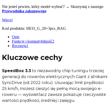
Nie jesteś pewien, który model wybrać? → Skorzystaj z naszego
Przewodnika zakupowego
Więcej
Kod produktu:
SB33_G_20+3pcs_BAG
Opis
Funkcje i kompatybilność
2
Recenzja
1
Kluczowe cechy
SpeedBox 3.3
to niezawodny chip tuningu trzeciej
generacji do rowerów elektrycznych Giant z silnikami
SyncDrive (od 2022 roku). Usuwając limit prędkości
25 km/h, możesz cieszyć się pełną mocą swojego e-
roweru — wyświetlacz zawsze pokazuje rzeczywiste
wartości prędkości, średniej i zasięgu.