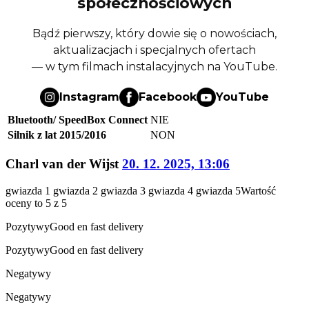
społecznościowych
Bądź pierwszy, który dowie się o nowościach,
aktualizacjach i specjalnych ofertach
— w tym filmach instalacyjnych na YouTube.
Instagram
Facebook
YouTube
Bluetooth/ SpeedBox Connect
NIE
Silnik z lat 2015/2016
NON
Charl van der Wijst
20. 12. 2025, 13:06
gwiazda 1
gwiazda 2
gwiazda 3
gwiazda 4
gwiazda 5
Wartość
oceny to 5 z 5
Pozytywy
Good en fast delivery
Pozytywy
Good en fast delivery
Negatywy
Negatywy