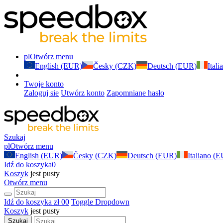
pl
Otwórz menu
English (EUR)
Česky (CZK)
Deutsch (EUR)
Ital
Twoje konto
Zaloguj sie
Utwórz konto
Zapomniane hasło
Szukaj
pl
Otwórz menu
English (EUR)
Česky (CZK)
Deutsch (EUR)
Italiano (
Idź do koszyka
0
Koszyk
jest pusty
Otwórz menu
Idź do koszyka
zł 0
0
Toggle Dropdown
Koszyk
jest pusty
Szukaj