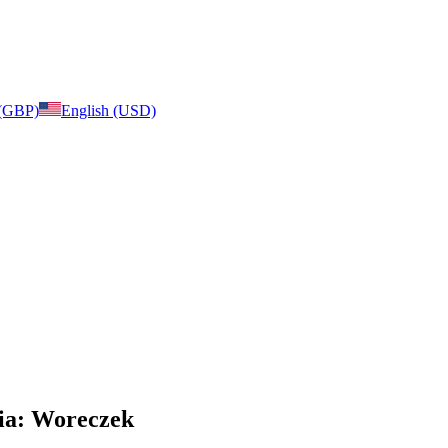
 (GBP)
English (USD)
nia: Woreczek