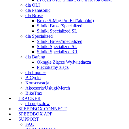
dla OLI
dla Panasonic
dla Brose
Brose S-Mag Pro FIT
(aktuální)
Silniki Brose/Specialized
Silniki Specialized SL
dla Specialized
Silniki Brose/Specialized
Silniki Specialized SL
Silniki Specialized 3.1
dla Bafang
Okrągłe Złącze Wyświetlacza
Pięciokątny złącz
dla Impulse
B.Cyclo
Konserwacja
Akcesoria/Usługi/Merch
BikeTrax
TRACKER
dla pojazdów
SPEEDBOX CONNECT
SPEEDBOX APP
SUPPORT
FAQ