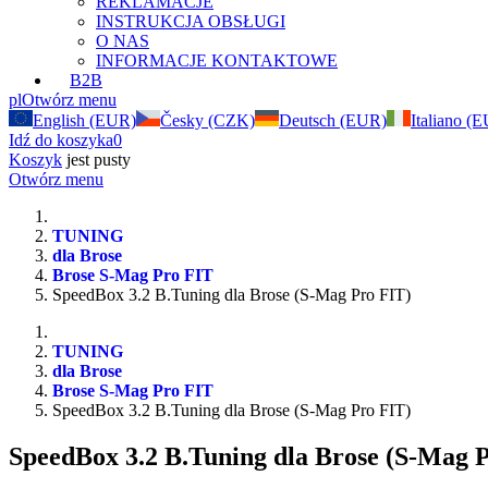
REKLAMACJE
INSTRUKCJA OBSŁUGI
O NAS
INFORMACJE KONTAKTOWE
B2B
pl
Otwórz menu
English (EUR)
Česky (CZK)
Deutsch (EUR)
Italiano (
Idź do koszyka
0
Koszyk
jest pusty
Otwórz menu
TUNING
dla Brose
Brose S-Mag Pro FIT
SpeedBox 3.2 B.Tuning dla Brose (S-Mag Pro FIT)
TUNING
dla Brose
Brose S-Mag Pro FIT
SpeedBox 3.2 B.Tuning dla Brose (S-Mag Pro FIT)
SpeedBox 3.2 B.Tuning dla Brose (S-Mag 