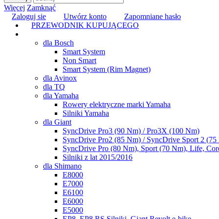
Więcej
Zamknąć
Zaloguj sie
Utwórz konto
Zapomniane hasło
PRZEWODNIK KUPUJĄCEGO
TUNING
dla Bosch
Smart System
Non Smart
Smart System (Rim Magnet)
dla Avinox
dla TQ
dla Yamaha
Rowery elektryczne marki Yamaha
Silniki Yamaha
dla Giant
SyncDrive Pro3 (90 Nm) / Pro3X (100 Nm)
SyncDrive Pro2 (85 Nm) / SyncDrive Sport 2 (7
SyncDrive Pro (80 Nm), Sport (70 Nm), Life, Cor
Silniki z lat 2015/2016
dla Shimano
E8000
E7000
E6100
E6000
E5000
EP8, EP8 RS Silniki, Giant Revolt e-bike