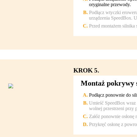
oryginalne przewody.
Podłącz wtyczki eroweru
urządzenia SpeedBox. Up
Przed montażem silnika
KROK 5.
Montaż pokrywy s
Podłącz ponownie do siln
Umieść SpeedBox wraz z
wolnej przestrzeni przy 
Załóż ponownie osłonę na
Przykręć osłonę z powr