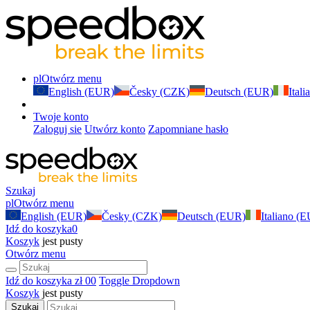
pl
Otwórz menu
English (EUR)
Česky (CZK)
Deutsch (EUR)
Ital
Twoje konto
Zaloguj sie
Utwórz konto
Zapomniane hasło
Szukaj
pl
Otwórz menu
English (EUR)
Česky (CZK)
Deutsch (EUR)
Italiano (
Idź do koszyka
0
Koszyk
jest pusty
Otwórz menu
Idź do koszyka
zł 0
0
Toggle Dropdown
Koszyk
jest pusty
Szukaj