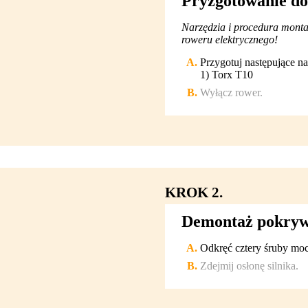
Pryzgotowanie do 
Narzędzia i procedura montaż
roweru elektrycznego!
Przygotuj następujące na
1) Torx T10
Wyłącz rower.
KROK 2.
Demontaż pokry
Odkręć cztery śruby moc
Zdejmij osłonę silnika.