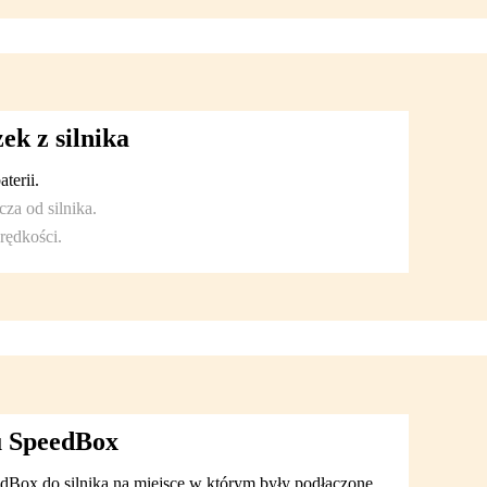
ek z silnika
terii.
za od silnika.
rędkości.
gu SpeedBox
dBox do silnika na miejsce w którym były podłączone