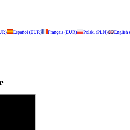
EUR)
Español (EUR)
Français (EUR)
Polski (PLN)
English
e