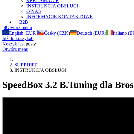
REKLAMACJE
INSTRUKCJA OBSŁUGI
O NAS
INFORMACJE KONTAKTOWE
B2B
pl
Otwórz menu
English (EUR)
Česky (CZK)
Deutsch (EUR)
Italiano (
Idź do koszyka
0
Koszyk
jest pusty
Otwórz menu
SUPPORT
INSTRUKCJA OBSŁUGI
SpeedBox 3.2 B.Tuning dla Bros