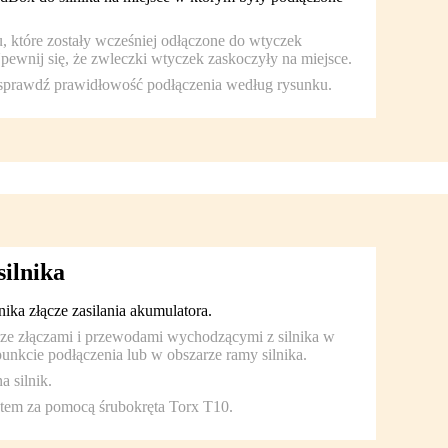
, które zostały wcześniej odłączone do wtyczek
ewnij się, że zwleczki wtyczek zaskoczyły na miejsce.
 sprawdź prawidłowość podłączenia według rysunku.
ilnika
ika złącze zasilania akumulatora.
e złączami i przewodami wychodzącymi z silnika w
punkcie podłączenia lub w obszarze ramy silnika.
 silnik.
otem za pomocą śrubokręta Torx T10.