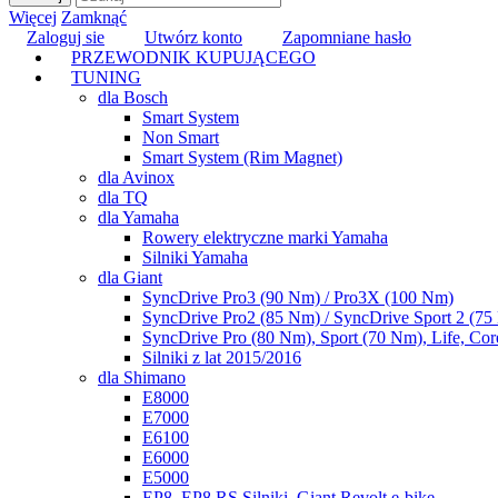
Więcej
Zamknąć
Zaloguj sie
Utwórz konto
Zapomniane hasło
PRZEWODNIK KUPUJĄCEGO
TUNING
dla Bosch
Smart System
Non Smart
Smart System (Rim Magnet)
dla Avinox
dla TQ
dla Yamaha
Rowery elektryczne marki Yamaha
Silniki Yamaha
dla Giant
SyncDrive Pro3 (90 Nm) / Pro3X (100 Nm)
SyncDrive Pro2 (85 Nm) / SyncDrive Sport 2 (7
SyncDrive Pro (80 Nm), Sport (70 Nm), Life, Cor
Silniki z lat 2015/2016
dla Shimano
E8000
E7000
E6100
E6000
E5000
EP8, EP8 RS Silniki, Giant Revolt e-bike