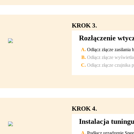
KROK 3.
Rozłączenie wtycz
Odłącz złącze zasilania ba
Odłącz złącze wyświetlac
Odłącz złącze czujnika p
KROK 4.
Instalacja tunin
Podłącz urządzenie Spee