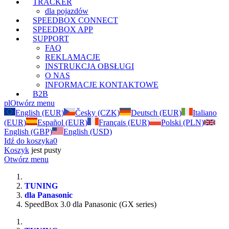
TRACKER
dla pojazdów
SPEEDBOX CONNECT
SPEEDBOX APP
SUPPORT
FAQ
REKLAMACJE
INSTRUKCJA OBSŁUGI
O NAS
INFORMACJE KONTAKTOWE
B2B
pl
Otwórz menu
English (EUR)
Česky (CZK)
Deutsch (EUR)
Italiano
(EUR)
Español (EUR)
Français (EUR)
Polski (PLN)
English (GBP)
English (USD)
Idź do koszyka
0
Koszyk
jest pusty
Otwórz menu
TUNING
dla Panasonic
SpeedBox 3.0 dla Panasonic (GX series)