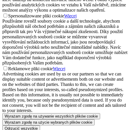
používání analytických cookies ve vztahu k Vaší návštěvě, ztrácíme
možnost analýzy výkonu a optimalizace našich opatření.
Spersonalizowane pliki cookie
Wiecej
Používáme rovněž soubory cookie a další technologie, abychom
přizpůsobili náš obchod potřebám a zájmům našich zákazníků a
připravili tak pro Vás výjimečné nákupní zkušenosti. Díky použití
personalizovaných souborů cookie se můžeme vyvarovat
vysvětlování nežádoucích informací, jako jsou neodpovídající
doporučení výrobků nebo neužitečné mimořádné nabídky. Navíc
nám používání personalizovaných souborů cookie umožňuje nabízet
Vám dodatečné funkce, jako například doporučení výrobků
přizpůsobených Vašim potřebám.
Reklamowe pliki cookie
Wiecej
Advertising cookies are used by us or our partners so that we can
display suitable content or advertisements both on our website and
on the websites of third parties. Thanks to this, we can create
profiles based on your interests, so-called pseudonymized profiles.
Based on this information, it is usually not possible to immediately
identify you, because only pseudonymized data is used. If you do
not consent, you will not be the recipient of content and ads tailored
to your interests.
Wyrażam zgodę na używanie wszystkich plików cookie
Wyrażam zgodę na użycie wybranych plików cookie
Odrzucić wszystkie