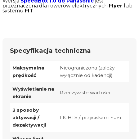
Wersja
SpeedBox 1.0 do Panasonic
jest
przeznaczona dla rowerów elektrycznych
Flyer
lub
systemu
FIT
Specyfikacja techniczna
Maksymalna
Nieograniczona (zależy
prędkość
wyłącznie od kadencji)
Wyświetlanie na
Rzeczywiste wartości
ekranie
3 sposoby
aktywacji /
LIGHTS / przyciskami ↑↓↑↓
dezaktywacji
Własny limit