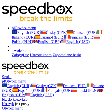
pl
Otwórz menu
English (EUR)
Česky (CZK)
Deutsch (EUR)
Italiano (EUR)
Español (EUR)
Français (EUR)
Polski (PLN)
English (GBP)
English (USD)
Twoje konto
Zaloguj sie
Utwórz konto
Zapomniane hasło
Szukaj
pl
Otwórz menu
English (EUR)
Česky (CZK)
Deutsch (EUR)
Italiano
(EUR)
Español (EUR)
Français (EUR)
Polski (PLN)
English (GBP)
English (USD)
Idź do koszyka
0
Koszyk
jest pusty
Otwórz menu