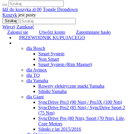
Idź do koszyka
zł 0
0
Toggle Dropdown
Koszyk
jest pusty
Szukaj
Więcej
Zamknąć
Zaloguj sie
Utwórz konto
Zapomniane hasło
PRZEWODNIK KUPUJĄCEGO
TUNING
dla Bosch
Smart System
Non Smart
Smart System (Rim Magnet)
dla Avinox
dla TQ
dla Yamaha
Rowery elektryczne marki Yamaha
Silniki Yamaha
dla Giant
SyncDrive Pro3 (90 Nm) / Pro3X (100 Nm)
SyncDrive Pro2 (85 Nm) / SyncDrive Sport 2
(75 Nm)
SyncDrive Pro (80 Nm), Sport (70 Nm), Life,
Core Motors
Silniki z lat 2015/2016