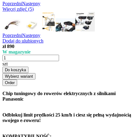
Poprzedni
Następny
Więcej zdjęć (5)
Poprzedni
Następny
Dodaj do ulubionych
zł 890
W magazynie
szt
Do koszyka
Wybierz wariant
Chip tuningowy do rowerów elektrycznych z silnikami
Panasonic
Odblokuj limit prędkości 25 km/h i ciesz się pełną wydajnością
swojego e-roweru!
KOMPATYBILNOŚĆ: