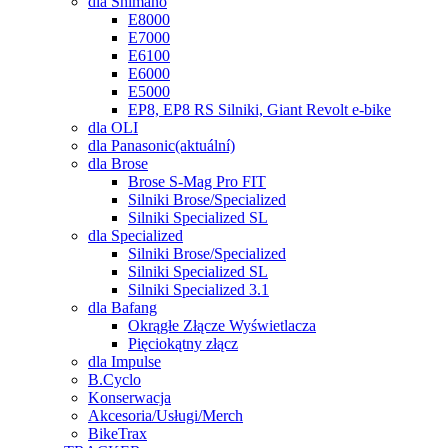
dla Shimano
E8000
E7000
E6100
E6000
E5000
EP8, EP8 RS Silniki, Giant Revolt e-bike
dla OLI
dla Panasonic
(aktuální)
dla Brose
Brose S-Mag Pro FIT
Silniki Brose/Specialized
Silniki Specialized SL
dla Specialized
Silniki Brose/Specialized
Silniki Specialized SL
Silniki Specialized 3.1
dla Bafang
Okrągłe Złącze Wyświetlacza
Pięciokątny złącz
dla Impulse
B.Cyclo
Konserwacja
Akcesoria/Usługi/Merch
BikeTrax