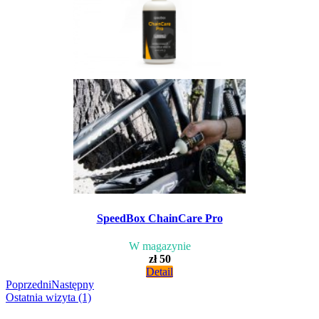
SpeedBox ChainCare Pro
W magazynie
zł 50
Detail
Poprzedni
Następny
Ostatnia wizyta (1)