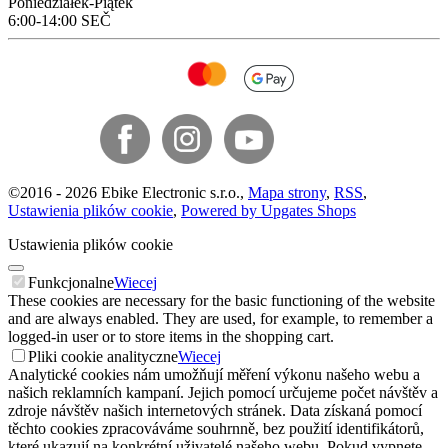
Poniedziałek-Piątek
6:00-14:00 SEČ
©
2016 -
2026
Ebike Electronic s.r.o.
,
Mapa strony
,
RSS
,
Ustawienia plików cookie
,
Powered by Upgates Shops
Ustawienia plików cookie
Funkcjonalne
Wiecej
These cookies are necessary for the basic functioning of the website
and are always enabled. They are used, for example, to remember a
logged-in user or to store items in the shopping cart.
Pliki cookie analityczne
Wiecej
Analytické cookies nám umožňují měření výkonu našeho webu a
našich reklamních kampaní. Jejich pomocí určujeme počet návštěv a
zdroje návštěv našich internetových stránek. Data získaná pomocí
těchto cookies zpracováváme souhrnně, bez použití identifikátorů,
které ukazují na konkrétní uživatelé našeho webu. Pokud vypnete