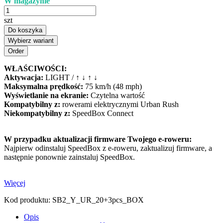
W magazynie
szt
Do koszyka
Wybierz wariant
WŁAŚCIWOŚCI:
Aktywacja:
LIGHT / ↑ ↓ ↑ ↓
Maksymalna prędkość:
75 km/h (48 mph)
Wyświetlanie na ekranie:
Czytelna wartość
Kompatybilny z:
rowerami elektrycznymi Urban Rush
Niekompatybilny z:
SpeedBox Connect
W przypadku aktualizacji firmware Twojego e-roweru:
Najpierw odinstaluj SpeedBox z e-roweru, zaktualizuj firmware, a
następnie ponownie zainstaluj SpeedBox.
Więcej
Kod produktu:
SB2_Y_UR_20+3pcs_BOX
Opis