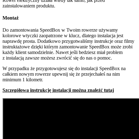
Rower elektryczny działa wtedy tak samo, jak przed
zainstalowaniem produktu.
Montaż
Do zamontowania SpeedBox w Twoim rowerze używamy
kolorowe wtyczki zaopatrzone w klucz, dlatego instalacja jest
naprawdę prosta. Dodatkowo przygotwaliśmy instrukcje oraz filmy
instruktażowe dzięki którym zamontowanie SpeedBox może zrobi
każdy klient samodzielnie. Nawet jeśli bedziesz miał problem
z instalacją zawsze możesz zwrócić się do nas o pomoc.
W przypadku że przygotowujesz się do instalacji SpeedBox na
całkiem nowym rowerze upewnij się że przejechałeś na nim
minimum 1 kilometr.
Szczegółową instrukcję instalacji można znaleźć tutaj