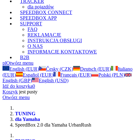
TRACKER
dla pojazdów
SPEEDBOX CONNECT
SPEEDBOX APP
SUPPORT
FAQ
REKLAMACJE
INSTRUKCJA OBSŁUGI
O NAS
INFORMACJE KONTAKTOWE
B2B
pl
Otwórz menu
English (EUR)
Česky (CZK)
Deutsch (EUR)
Italiano
(EUR)
Español (EUR)
Français (EUR)
Polski (PLN)
English (GBP)
English (USD)
Idź do koszyka
0
Koszyk
jest pusty
Otwórz menu
TUNING
dla Yamaha
SpeedBox 2.0 dla Yamaha UrbanRush