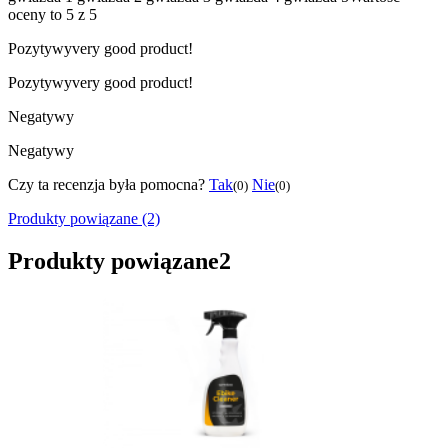
oceny to 5 z 5
Pozytywy
very good product!
Pozytywy
very good product!
Negatywy
Negatywy
Czy ta recenzja była pomocna?
Tak
Nie
(0)
(0)
Produkty powiązane (2)
Produkty powiązane
2