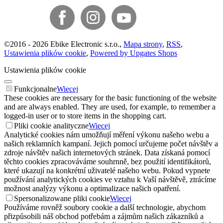
©
2016 -
2026
Ebike Electronic s.r.o.
,
Mapa strony
,
RSS
,
Ustawienia plików cookie
,
Powered by Upgates Shops
Ustawienia plików cookie
Funkcjonalne
Wiecej
These cookies are necessary for the basic functioning of the website
and are always enabled. They are used, for example, to remember a
logged-in user or to store items in the shopping cart.
Pliki cookie analityczne
Wiecej
Analytické cookies nám umožňují měření výkonu našeho webu a
našich reklamních kampaní. Jejich pomocí určujeme počet návštěv a
zdroje návštěv našich internetových stránek. Data získaná pomocí
těchto cookies zpracováváme souhrnně, bez použití identifikátorů,
které ukazují na konkrétní uživatelé našeho webu. Pokud vypnete
používání analytických cookies ve vztahu k Vaší návštěvě, ztrácíme
možnost analýzy výkonu a optimalizace našich opatření.
Spersonalizowane pliki cookie
Wiecej
Používáme rovněž soubory cookie a další technologie, abychom
přizpůsobili náš obchod potřebám a zájmům našich zákazníků a