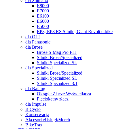
dla Shimano
E8000
E7000
E6100
E6000
E5000
EP8, EP8 RS Silniki, Giant Revolt e-bike
dla OLI
dla Panasonic
dla Brose
Brose S-Mag Pro FIT
Silniki Brose/Specialized
Silniki Specialized SL
dla Specialized
Silniki Brose/Specialized
Silniki Specialized SL
Silniki Specialized 3.1
dla Bafang
Okrągłe Złącze Wyświetlacza
Pięciokątny złącz
dla Impulse
B.Cyclo
Konserwacja
Akcesoria/Usługi/Merch
BikeTrax