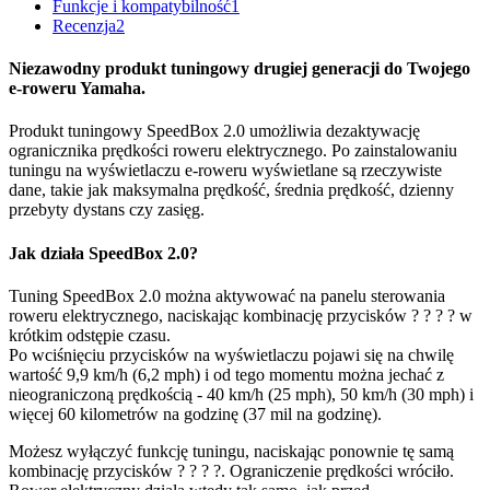
Funkcje i kompatybilność
1
Recenzja
2
Niezawodny produkt tuningowy drugiej generacji do Twojego
e-roweru Yamaha.
Produkt tuningowy SpeedBox 2.0 umożliwia dezaktywację
ogranicznika prędkości roweru elektrycznego. Po zainstalowaniu
tuningu na wyświetlaczu e-roweru wyświetlane są rzeczywiste
dane, takie jak maksymalna prędkość, średnia prędkość, dzienny
przebyty dystans czy zasięg.
Jak
działa
SpeedBox 2.0?
Tuning SpeedBox 2.0 można aktywować na panelu sterowania
roweru elektrycznego, naciskając kombinację przycisków ? ? ? ? w
krótkim odstępie czasu.
Po wciśnięciu przycisków na wyświetlaczu pojawi się na chwilę
wartość 9,9 km/h (6,2 mph) i od tego momentu można jechać z
nieograniczoną prędkością - 40 km/h (25 mph), 50 km/h (30 mph) i
więcej 60 kilometrów na godzinę (37 mil na godzinę).
Możesz wyłączyć funkcję tuningu, naciskając ponownie tę samą
kombinację przycisków ? ? ? ?. Ograniczenie prędkości wróciło.