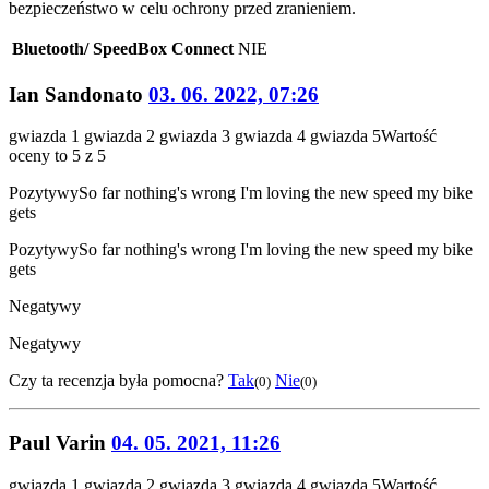
bezpieczeństwo w celu ochrony przed zranieniem.
Bluetooth/ SpeedBox Connect
NIE
Ian Sandonato
03. 06. 2022, 07:26
gwiazda 1
gwiazda 2
gwiazda 3
gwiazda 4
gwiazda 5
Wartość
oceny to 5 z 5
Pozytywy
So far nothing's wrong I'm loving the new speed my bike
gets
Pozytywy
So far nothing's wrong I'm loving the new speed my bike
gets
Negatywy
Negatywy
Czy ta recenzja była pomocna?
Tak
Nie
(0)
(0)
Paul Varin
04. 05. 2021, 11:26
gwiazda 1
gwiazda 2
gwiazda 3
gwiazda 4
gwiazda 5
Wartość