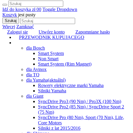
Idź do koszyka
zł 0
0
Toggle Dropdown
Koszyk
jest pusty
Szukaj
Więcej
Zamknąć
Zaloguj sie
Utwórz konto
Zapomniane hasło
PRZEWODNIK KUPUJĄCEGO
TUNING
dla Bosch
Smart System
Non Smart
Smart System (Rim Magnet)
dla Avinox
dla TQ
dla Yamaha
(aktuální)
Rowery elektryczne marki Yamaha
Silniki Yamaha
dla Giant
SyncDrive Pro3 (90 Nm) / Pro3X (100 Nm)
SyncDrive Pro2 (85 Nm) / SyncDrive Sport 2
(75 Nm)
SyncDrive Pro (80 Nm), Sport (70 Nm), Life,
Core Motors
Silniki z lat 2015/2016