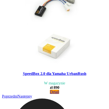
SpeedBox 2.0 dla Yamaha UrbanRush
W magazynie
zł 890
Detail
Poprzedni
Następny