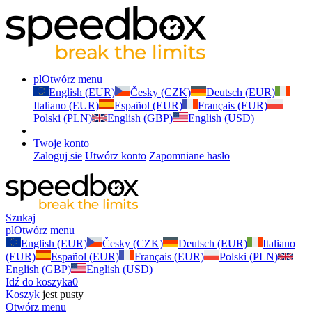
pl
Otwórz menu
English (EUR)
Česky (CZK)
Deutsch (EUR)
Italiano (EUR)
Español (EUR)
Français (EUR)
Polski (PLN)
English (GBP)
English (USD)
Twoje konto
Zaloguj sie
Utwórz konto
Zapomniane hasło
Szukaj
pl
Otwórz menu
English (EUR)
Česky (CZK)
Deutsch (EUR)
Italiano
(EUR)
Español (EUR)
Français (EUR)
Polski (PLN)
English (GBP)
English (USD)
Idź do koszyka
0
Koszyk
jest pusty
Otwórz menu