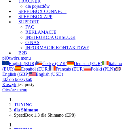
TRACKER
dla pojazdów
SPEEDBOX CONNECT
SPEEDBOX APP
SUPPORT
FAQ
REKLAMACJE
INSTRUKCJA OBSŁUGI
O NAS
INFORMACJE KONTAKTOWE
B2B
pl
Otwórz menu
English (EUR)
Česky (CZK)
Deutsch (EUR)
Italiano
(EUR)
Español (EUR)
Français (EUR)
Polski (PLN)
English (GBP)
English (USD)
Idź do koszyka
0
Koszyk
jest pusty
Otwórz menu
TUNING
dla Shimano
SpeedBox 1.3 dla Shimano (EP8)