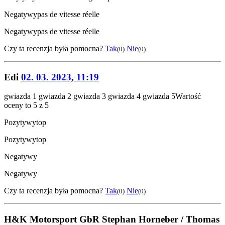
Negatywy
pas de vitesse réelle
Negatywy
pas de vitesse réelle
Czy ta recenzja była pomocna?
Tak
Nie
(0)
(0)
Edi
02. 03. 2023, 11:19
gwiazda 1
gwiazda 2
gwiazda 3
gwiazda 4
gwiazda 5
Wartość
oceny to 5 z 5
Pozytywy
top
Pozytywy
top
Negatywy
Negatywy
Czy ta recenzja była pomocna?
Tak
Nie
(0)
(0)
H&K Motorsport GbR Stephan Horneber / Thomas