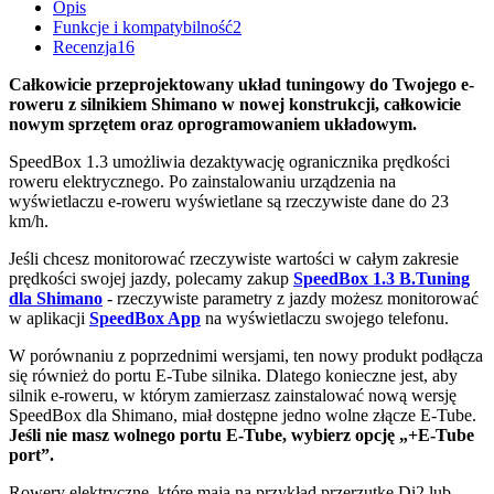
Opis
Funkcje i kompatybilność
2
Recenzja
16
Całkowicie przeprojektowany układ tuningowy do Twojego e-
roweru z silnikiem Shimano w nowej konstrukcji, całkowicie
nowym sprzętem oraz oprogramowaniem układowym.
SpeedBox 1.3 umożliwia dezaktywację ogranicznika prędkości
roweru elektrycznego. Po zainstalowaniu urządzenia na
wyświetlaczu e-roweru wyświetlane są rzeczywiste dane do 23
km/h.
Jeśli chcesz monitorować rzeczywiste wartości w całym zakresie
prędkości swojej jazdy, polecamy zakup
SpeedBox 1.3 B.Tuning
dla Shimano
- rzeczywiste parametry z jazdy możesz monitorować
w aplikacji
SpeedBox App
na wyświetlaczu swojego telefonu.
W porównaniu z poprzednimi wersjami, ten nowy produkt podłącza
się również do portu E-Tube silnika. Dlatego konieczne jest, aby
silnik e-roweru, w którym zamierzasz zainstalować nową wersję
SpeedBox dla Shimano, miał dostępne jedno wolne złącze E-Tube.
Jeśli nie masz wolnego portu E-Tube, wybierz opcję „+E-Tube
port”.
Rowery elektryczne, które mają na przykład przerzutkę Di2 lub