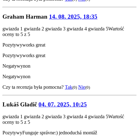
Graham Harman
14. 08. 2025, 18:35
gwiazda 1
gwiazda 2
gwiazda 3
gwiazda 4
gwiazda 5
Wartość
oceny to 5 z 5
Pozytywy
works great
Pozytywy
works great
Negatywy
non
Negatywy
non
Czy ta recenzja była pomocna?
Tak
Nie
(0)
(0)
Lukáš Gladič
04. 07. 2025, 10:25
gwiazda 1
gwiazda 2
gwiazda 3
gwiazda 4
gwiazda 5
Wartość
oceny to 5 z 5
Pozytywy
Funguje správne:) jednoduchá montáž