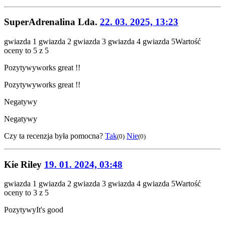
SuperAdrenalina Lda.
22. 03. 2025, 13:23
gwiazda 1
gwiazda 2
gwiazda 3
gwiazda 4
gwiazda 5
Wartość
oceny to 5 z 5
Pozytywy
works great !!
Pozytywy
works great !!
Negatywy
Negatywy
Czy ta recenzja była pomocna?
Tak
Nie
(0)
(0)
Kie Riley
19. 01. 2024, 03:48
gwiazda 1
gwiazda 2
gwiazda 3
gwiazda 4
gwiazda 5
Wartość
oceny to 3 z 5
Pozytywy
It's good