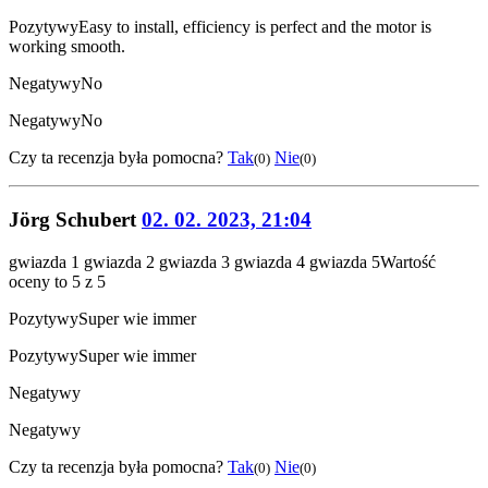
Pozytywy
Easy to install, efficiency is perfect and the motor is
working smooth.
Negatywy
No
Negatywy
No
Czy ta recenzja była pomocna?
Tak
Nie
(0)
(0)
Jörg Schubert
02. 02. 2023, 21:04
gwiazda 1
gwiazda 2
gwiazda 3
gwiazda 4
gwiazda 5
Wartość
oceny to 5 z 5
Pozytywy
Super wie immer
Pozytywy
Super wie immer
Negatywy
Negatywy
Czy ta recenzja była pomocna?
Tak
Nie
(0)
(0)