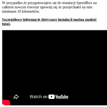
W przypadku że przygotowujesz się do instalacji SpeedBox na
całkiem nowym rowerze upewnij się że przejechałeś na nim
minimum 10 kilometrów.
Szczegółowe informacje dotyczące instalacji można znaleźć
tutaj.