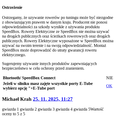
Ostrzeżenie
Ostrzegamy, że uzywanie rowerów po tuningu może być niezgodne
z obowiazującym prawem w danym kraju. Producent nie ponosi
odpowiedzialności za szkody wynikłe z używania produktu
SpeedBox. Rowery Elektryczne ze SpeedBox nie można uzywać
na drogách publicznych oraz ścieżkach rowerowych oraz drogách
publicznych. Rowery Elektryczne wyposażone w SpeedBox można
uzywać na swoim terenie i na swoją odpowiedzialność. Montaż
SpeedBox może doprowadzić do utraty gwarancji roweru
elektrycznego.
Sugerujemy używanie innych produktów zapewniających
bezpieczeństwo w celu ochrony przed zranieniem.
Bluetooth/ SpeedBox Connect
NIE
Jeżeli w silniku masz zajęte wszystkie porty E-Tube
OK
wybierz opcję "+E-Tube port
Michael Krah
25. 11. 2025, 11:27
gwiazda 1
gwiazda 2
gwiazda 3
gwiazda 4
gwiazda 5
Wartość
oceny to 5 z 5