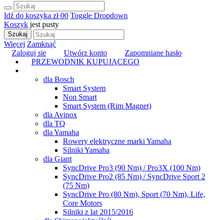
Idź do koszyka
zł 0
0
Toggle Dropdown
Koszyk
jest pusty
Szukaj
Więcej
Zamknąć
Zaloguj sie
Utwórz konto
Zapomniane hasło
PRZEWODNIK KUPUJĄCEGO
TUNING
dla Bosch
Smart System
Non Smart
Smart System (Rim Magnet)
dla Avinox
dla TQ
dla Yamaha
Rowery elektryczne marki Yamaha
Silniki Yamaha
dla Giant
SyncDrive Pro3 (90 Nm) / Pro3X (100 Nm)
SyncDrive Pro2 (85 Nm) / SyncDrive Sport 2
(75 Nm)
SyncDrive Pro (80 Nm), Sport (70 Nm), Life,
Core Motors
Silniki z lat 2015/2016