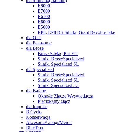
dla Shimano
(aktuální)
E8000
E7000
E6100
E6000
E5000
EP8, EP8 RS Silniki, Giant Revolt e-bike
dla OLI
dla Panasonic
dla Brose
Brose S-Mag Pro FIT
Silniki Brose/Specialized
Silniki Specialized SL
dla Specialized
Silniki Brose/Specialized
Silniki Specialized SL
Silniki Specialized 3.1
dla Bafang
Okrągłe Złącze Wyświetlacza
Pięciokątny złącz
dla Impulse
B.Cyclo
Konserwacja
Akcesoria/Usługi/Merch
BikeTrax