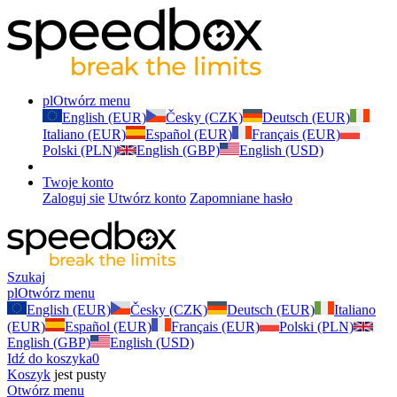
pl
Otwórz menu
English (EUR)
Česky (CZK)
Deutsch (EUR)
Italiano (EUR)
Español (EUR)
Français (EUR)
Polski (PLN)
English (GBP)
English (USD)
Twoje konto
Zaloguj sie
Utwórz konto
Zapomniane hasło
Szukaj
pl
Otwórz menu
English (EUR)
Česky (CZK)
Deutsch (EUR)
Italiano
(EUR)
Español (EUR)
Français (EUR)
Polski (PLN)
English (GBP)
English (USD)
Idź do koszyka
0
Koszyk
jest pusty
Otwórz menu