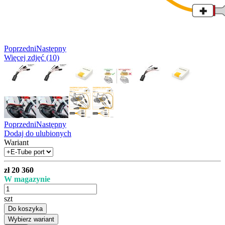
Poprzedni
Następny
Więcej zdjęć (10)
Poprzedni
Następny
Dodaj do ulubionych
Wariant
zł 20 360
W magazynie
szt
Do koszyka
Wybierz wariant