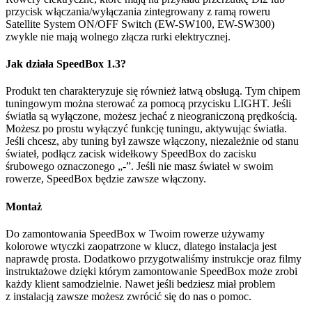
przycisk włączania/wyłączania zintegrowany z ramą roweru
Satellite System ON/OFF Switch (EW-SW100, EW-SW300)
zwykle nie mają wolnego złącza rurki elektrycznej.
Jak działa SpeedBox 1.3?
Produkt ten charakteryzuje się również łatwą obsługą. Tym chipem
tuningowym można sterować za pomocą przycisku LIGHT. Jeśli
światła są wyłączone, możesz jechać z nieograniczoną prędkością.
Możesz po prostu wyłączyć funkcję tuningu, aktywując światła.
Jeśli chcesz, aby tuning był zawsze włączony, niezależnie od stanu
świateł, podłącz zacisk widełkowy SpeedBox do zacisku
śrubowego oznaczonego „-”. Jeśli nie masz świateł w swoim
rowerze, SpeedBox będzie zawsze włączony.
Montaż
Do zamontowania SpeedBox w Twoim rowerze używamy
kolorowe wtyczki zaopatrzone w klucz, dlatego instalacja jest
naprawdę prosta. Dodatkowo przygotwaliśmy instrukcje oraz filmy
instruktażowe dzięki którym zamontowanie SpeedBox może zrobi
każdy klient samodzielnie. Nawet jeśli bedziesz miał problem
z instalacją zawsze możesz zwrócić się do nas o pomoc.