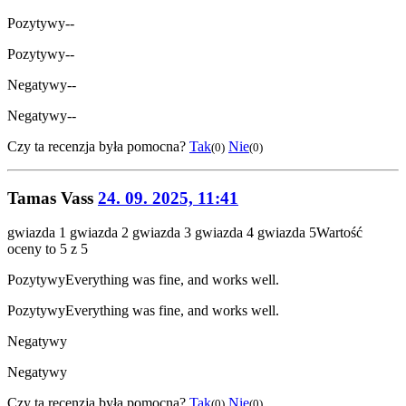
Pozytywy
--
Pozytywy
--
Negatywy
--
Negatywy
--
Czy ta recenzja była pomocna?
Tak
Nie
(0)
(0)
Tamas Vass
24. 09. 2025, 11:41
gwiazda 1
gwiazda 2
gwiazda 3
gwiazda 4
gwiazda 5
Wartość
oceny to 5 z 5
Pozytywy
Everything was fine, and works well.
Pozytywy
Everything was fine, and works well.
Negatywy
Negatywy
Czy ta recenzja była pomocna?
Tak
Nie
(0)
(0)