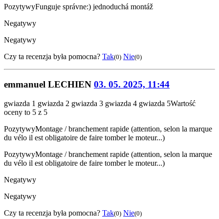
Pozytywy
Funguje správne:) jednoduchá montáž
Negatywy
Negatywy
Czy ta recenzja była pomocna?
Tak
Nie
(0)
(0)
emmanuel LECHIEN
03. 05. 2025, 11:44
gwiazda 1
gwiazda 2
gwiazda 3
gwiazda 4
gwiazda 5
Wartość
oceny to 5 z 5
Pozytywy
Montage / branchement rapide (attention, selon la marque
du vélo il est obligatoire de faire tomber le moteur...)
Pozytywy
Montage / branchement rapide (attention, selon la marque
du vélo il est obligatoire de faire tomber le moteur...)
Negatywy
Negatywy
Czy ta recenzja była pomocna?
Tak
Nie
(0)
(0)