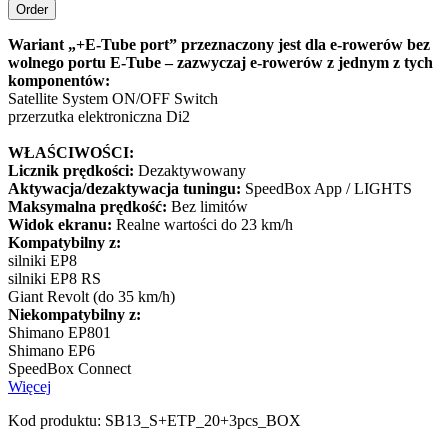
Wariant „+E-Tube port” przeznaczony jest dla e-rowerów bez
wolnego portu E-Tube – zazwyczaj e-rowerów z jednym z tych
komponentów:
Satellite System ON/OFF Switch
przerzutka elektroniczna Di2
WŁAŚCIWOŚCI:
Licznik prędkości:
Dezaktywowany
Aktywacja/dezaktywacja tuningu:
SpeedBox App / LIGHTS
Maksymalna prędkość:
Bez limitów
Widok ekranu:
Realne wartości do 23 km/h
Kompatybilny z:
silniki EP8
silniki EP8 RS
Giant Revolt (do 35 km/h)
Niekompatybilny z:
Shimano EP801
Shimano EP6
SpeedBox Connect
Więcej
Kod produktu:
SB13_S+ETP_20+3pcs_BOX