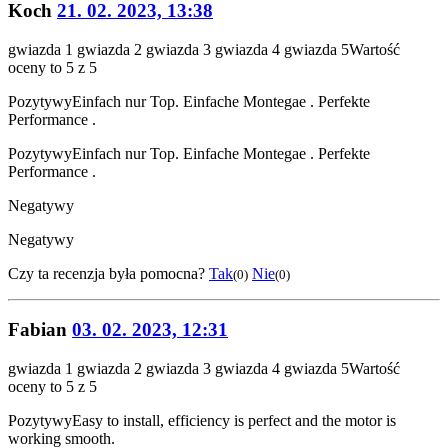
Koch
21. 02. 2023, 13:38
gwiazda 1
gwiazda 2
gwiazda 3
gwiazda 4
gwiazda 5
Wartość
oceny to 5 z 5
Pozytywy
Einfach nur Top. Einfache Montegae . Perfekte
Performance .
Pozytywy
Einfach nur Top. Einfache Montegae . Perfekte
Performance .
Negatywy
Negatywy
Czy ta recenzja była pomocna?
Tak
Nie
(0)
(0)
Fabian
03. 02. 2023, 12:31
gwiazda 1
gwiazda 2
gwiazda 3
gwiazda 4
gwiazda 5
Wartość
oceny to 5 z 5
Pozytywy
Easy to install, efficiency is perfect and the motor is
working smooth.