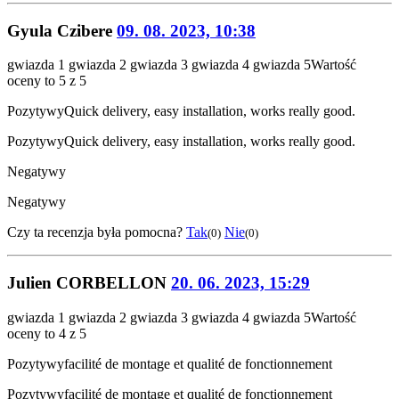
Gyula Czibere
09. 08. 2023, 10:38
gwiazda 1
gwiazda 2
gwiazda 3
gwiazda 4
gwiazda 5
Wartość
oceny to 5 z 5
Pozytywy
Quick delivery, easy installation, works really good.
Pozytywy
Quick delivery, easy installation, works really good.
Negatywy
Negatywy
Czy ta recenzja była pomocna?
Tak
Nie
(0)
(0)
Julien CORBELLON
20. 06. 2023, 15:29
gwiazda 1
gwiazda 2
gwiazda 3
gwiazda 4
gwiazda 5
Wartość
oceny to 4 z 5
Pozytywy
facilité de montage et qualité de fonctionnement
Pozytywy
facilité de montage et qualité de fonctionnement