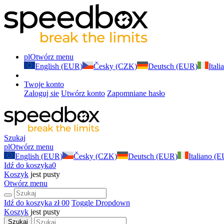
pl
Otwórz menu
English (EUR)
Česky (CZK)
Deutsch (EUR)
Ital
Twoje konto
Zaloguj sie
Utwórz konto
Zapomniane hasło
Szukaj
pl
Otwórz menu
English (EUR)
Česky (CZK)
Deutsch (EUR)
Italiano (
Idź do koszyka
0
Koszyk
jest pusty
Otwórz menu
Idź do koszyka
zł 0
0
Toggle Dropdown
Koszyk
jest pusty
Szukaj