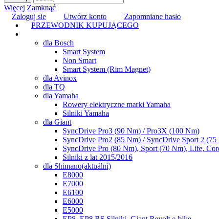
Więcej
Zamknąć
Zaloguj sie
Utwórz konto
Zapomniane hasło
PRZEWODNIK KUPUJĄCEGO
TUNING
dla Bosch
Smart System
Non Smart
Smart System (Rim Magnet)
dla Avinox
dla TQ
dla Yamaha
Rowery elektryczne marki Yamaha
Silniki Yamaha
dla Giant
SyncDrive Pro3 (90 Nm) / Pro3X (100 Nm)
SyncDrive Pro2 (85 Nm) / SyncDrive Sport 2 (7
SyncDrive Pro (80 Nm), Sport (70 Nm), Life, Cor
Silniki z lat 2015/2016
dla Shimano
(aktuální)
E8000
E7000
E6100
E6000
E5000
EP8, EP8 RS Silniki, Giant Revolt e-bike