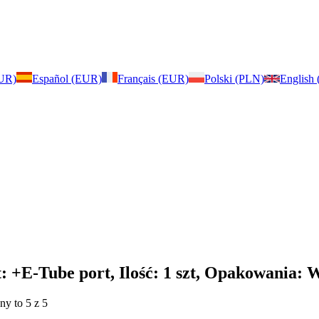
EUR)
Español (EUR)
Français (EUR)
Polski (PLN)
English
: +E-Tube port, Ilość: 1 szt, Opakowania: 
ny to 5 z 5