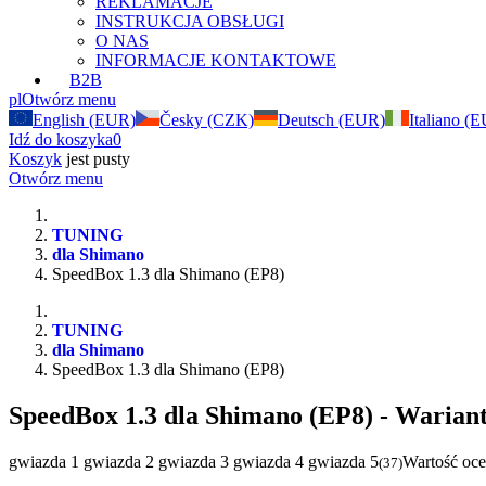
REKLAMACJE
INSTRUKCJA OBSŁUGI
O NAS
INFORMACJE KONTAKTOWE
B2B
pl
Otwórz menu
English (EUR)
Česky (CZK)
Deutsch (EUR)
Italiano (
Idź do koszyka
0
Koszyk
jest pusty
Otwórz menu
TUNING
dla Shimano
SpeedBox 1.3 dla Shimano (EP8)
TUNING
dla Shimano
SpeedBox 1.3 dla Shimano (EP8)
SpeedBox 1.3 dla Shimano (EP8)
- Wariant
gwiazda 1
gwiazda 2
gwiazda 3
gwiazda 4
gwiazda 5
Wartość oce
(
37
)