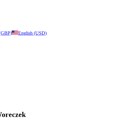
 (GBP)
English (USD)
Woreczek