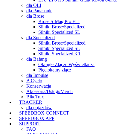
dla OLI
dla Panasonic
dla Brose
Brose S-Mag Pro FIT
Silniki Brose/Specialized
Silniki Specialized SL
dla Specialized
Silniki Brose/Specialized
Silniki Specialized SL
Silniki Specialized 3.1
dla Bafang
Okrągłe Złącze Wyświetlacza
Pięciokątny złącz
dla Impulse
B.Cyclo
Konserwacja
Akcesoria/Usługi/Merch
BikeTrax
TRACKER
dla pojazdów
SPEEDBOX CONNECT
SPEEDBOX APP
SUPPORT
FAQ