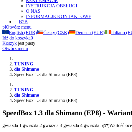
REKLAMACJE
INSTRUKCJA OBSŁUGI
O NAS
INFORMACJE KONTAKTOWE
B2B
pl
Otwórz menu
English (EUR)
Česky (CZK)
Deutsch (EUR)
Italiano (
Idź do koszyka
0
Koszyk
jest pusty
Otwórz menu
TUNING
dla Shimano
SpeedBox 1.3 dla Shimano (EP8)
TUNING
dla Shimano
SpeedBox 1.3 dla Shimano (EP8)
SpeedBox 1.3 dla Shimano (EP8)
- Wariant
gwiazda 1
gwiazda 2
gwiazda 3
gwiazda 4
gwiazda 5
Wartość oce
(
37
)