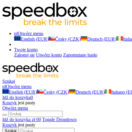
pl
Otwórz menu
English (EUR)
Česky (CZK)
Deutsch (EUR)
Ital
Twoje konto
Zaloguj sie
Utwórz konto
Zapomniane hasło
Szukaj
pl
Otwórz menu
English (EUR)
Česky (CZK)
Deutsch (EUR)
Italiano (
Idź do koszyka
0
Koszyk
jest pusty
Otwórz menu
Idź do koszyka
zł 0
0
Toggle Dropdown
Koszyk
jest pusty
Szukaj