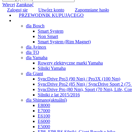
Więcej
Zamknąć
Zaloguj sie
Utwórz konto
Zapomniane hasło
PRZEWODNIK KUPUJĄCEGO
TUNING
dla Bosch
Smart System
Non Smart
Smart System (Rim Magnet)
dla Avinox
dla TQ
dla Yamaha
Rowery elektryczne marki Yamaha
Silniki Yamaha
dla Giant
SyncDrive Pro3 (90 Nm) / Pro3X (100 Nm)
SyncDrive Pro2 (85 Nm) / SyncDrive Sport 2 (7
SyncDrive Pro (80 Nm), Sport (70 Nm), Life, Cor
Silniki z lat 2015/2016
dla Shimano
(aktuální)
E8000
E7000
E6100
E6000
E5000
EP8, EP8 RS Silniki, Giant Revolt e-bike