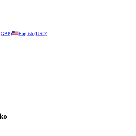
 (GBP)
English (USD)
łko