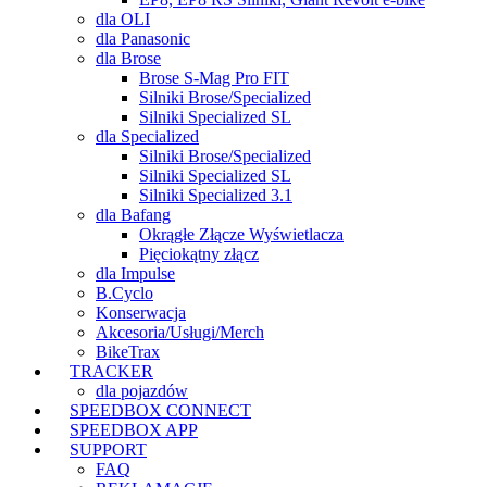
dla OLI
dla Panasonic
dla Brose
Brose S-Mag Pro FIT
Silniki Brose/Specialized
Silniki Specialized SL
dla Specialized
Silniki Brose/Specialized
Silniki Specialized SL
Silniki Specialized 3.1
dla Bafang
Okrągłe Złącze Wyświetlacza
Pięciokątny złącz
dla Impulse
B.Cyclo
Konserwacja
Akcesoria/Usługi/Merch
BikeTrax
TRACKER
dla pojazdów
SPEEDBOX CONNECT
SPEEDBOX APP
SUPPORT
FAQ