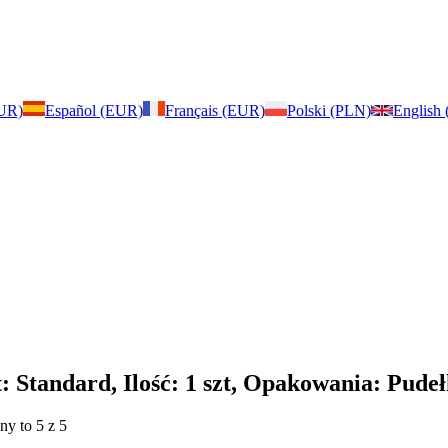
EUR)
Español (EUR)
Français (EUR)
Polski (PLN)
English
: Standard, Ilość: 1 szt, Opakowania: Pude
ny to 5 z 5