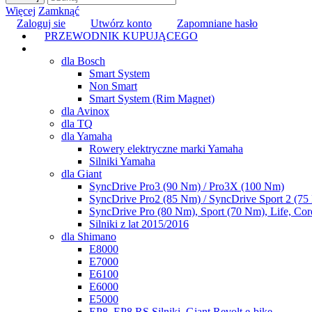
Więcej
Zamknąć
Zaloguj sie
Utwórz konto
Zapomniane hasło
PRZEWODNIK KUPUJĄCEGO
TUNING
dla Bosch
Smart System
Non Smart
Smart System (Rim Magnet)
dla Avinox
dla TQ
dla Yamaha
Rowery elektryczne marki Yamaha
Silniki Yamaha
dla Giant
SyncDrive Pro3 (90 Nm) / Pro3X (100 Nm)
SyncDrive Pro2 (85 Nm) / SyncDrive Sport 2 (7
SyncDrive Pro (80 Nm), Sport (70 Nm), Life, Cor
Silniki z lat 2015/2016
dla Shimano
E8000
E7000
E6100
E6000
E5000
EP8, EP8 RS Silniki, Giant Revolt e-bike