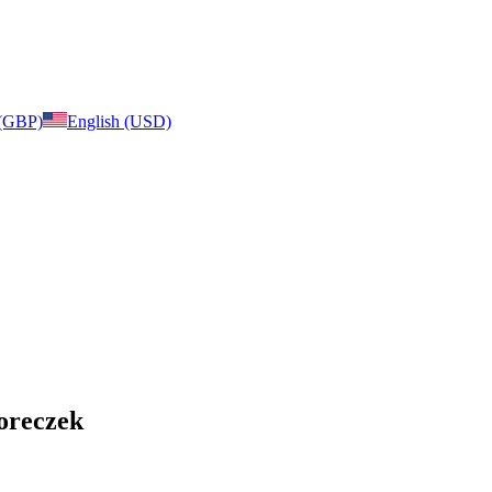
 (GBP)
English (USD)
Woreczek