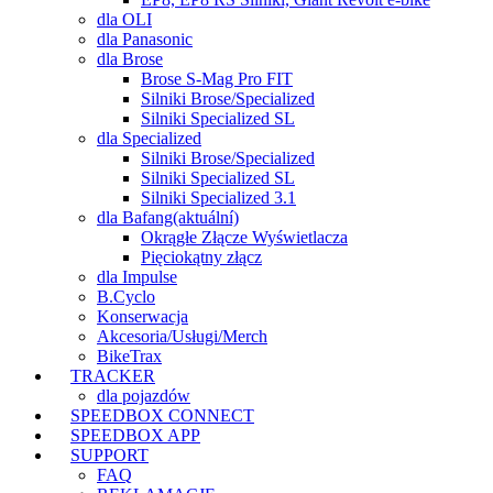
dla OLI
dla Panasonic
dla Brose
Brose S-Mag Pro FIT
Silniki Brose/Specialized
Silniki Specialized SL
dla Specialized
Silniki Brose/Specialized
Silniki Specialized SL
Silniki Specialized 3.1
dla Bafang
(aktuální)
Okrągłe Złącze Wyświetlacza
Pięciokątny złącz
dla Impulse
B.Cyclo
Konserwacja
Akcesoria/Usługi/Merch
BikeTrax
TRACKER
dla pojazdów
SPEEDBOX CONNECT
SPEEDBOX APP
SUPPORT
FAQ