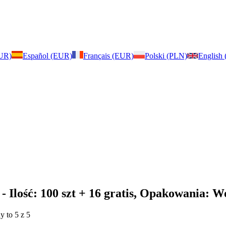
EUR)
Español (EUR)
Français (EUR)
Polski (PLN)
English
- Ilość: 100 szt + 16 gratis, Opakowania: 
y to 5 z 5