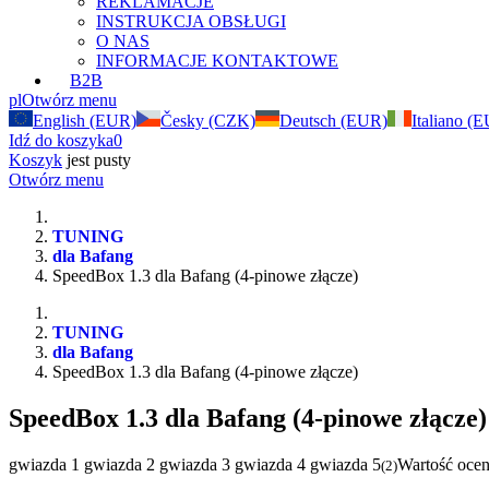
REKLAMACJE
INSTRUKCJA OBSŁUGI
O NAS
INFORMACJE KONTAKTOWE
B2B
pl
Otwórz menu
English (EUR)
Česky (CZK)
Deutsch (EUR)
Italiano (
Idź do koszyka
0
Koszyk
jest pusty
Otwórz menu
TUNING
dla Bafang
SpeedBox 1.3 dla Bafang (4-pinowe złącze)
TUNING
dla Bafang
SpeedBox 1.3 dla Bafang (4-pinowe złącze)
SpeedBox 1.3 dla Bafang (4-pinowe złącze)
gwiazda 1
gwiazda 2
gwiazda 3
gwiazda 4
gwiazda 5
Wartość ocen
(
2
)