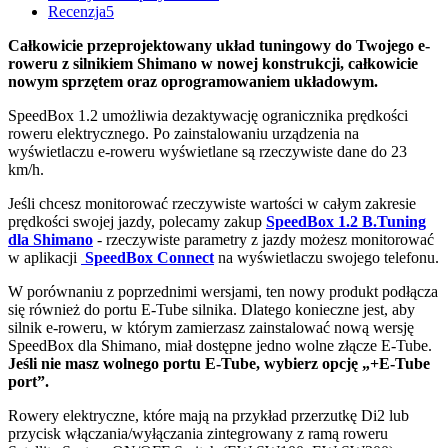
Recenzja
5
Całkowicie przeprojektowany układ tuningowy do Twojego e-
roweru z silnikiem Shimano w nowej konstrukcji, całkowicie
nowym sprzętem oraz oprogramowaniem układowym.
SpeedBox 1.2 umożliwia dezaktywację ogranicznika prędkości
roweru elektrycznego. Po zainstalowaniu urządzenia na
wyświetlaczu e-roweru wyświetlane są rzeczywiste dane do 23
km/h.
Jeśli chcesz monitorować rzeczywiste wartości w całym zakresie
prędkości swojej jazdy, polecamy zakup
SpeedBox 1.2 B.Tuning
dla Shimano
- rzeczywiste parametry z jazdy możesz monitorować
w aplikacji
SpeedBox Connect
na wyświetlaczu swojego telefonu.
W porównaniu z poprzednimi wersjami, ten nowy produkt podłącza
się również do portu E-Tube silnika. Dlatego konieczne jest, aby
silnik e-roweru, w którym zamierzasz zainstalować nową wersję
SpeedBox dla Shimano, miał dostępne jedno wolne złącze E-Tube.
Jeśli nie masz wolnego portu E-Tube, wybierz opcję „+E-Tube
port”.
Rowery elektryczne, które mają na przykład przerzutkę Di2 lub
przycisk włączania/wyłączania zintegrowany z ramą roweru