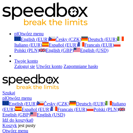
pl
Otwórz menu
English (EUR)
Česky (CZK)
Deutsch (EUR)
Italiano (EUR)
Español (EUR)
Français (EUR)
Polski (PLN)
English (GBP)
English (USD)
Twoje konto
Zaloguj sie
Utwórz konto
Zapomniane hasło
Szukaj
pl
Otwórz menu
English (EUR)
Česky (CZK)
Deutsch (EUR)
Italiano
(EUR)
Español (EUR)
Français (EUR)
Polski (PLN)
English (GBP)
English (USD)
Idź do koszyka
0
Koszyk
jest pusty
Otwórz menu