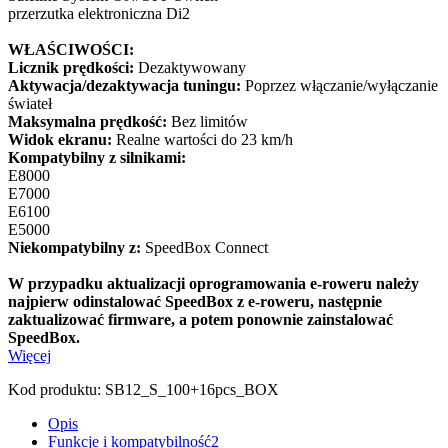
przerzutka elektroniczna Di2
WŁAŚCIWOŚCI:
Licznik prędkości:
Dezaktywowany
Aktywacja/dezaktywacja tuningu:
Poprzez włączanie/wyłączanie
świateł
Maksymalna prędkość:
Bez limitów
Widok ekranu:
Realne wartości do 23 km/h
Kompatybilny z silnikami:
E8000
E7000
E6100
E5000
Niekompatybilny z:
SpeedBox Connect
W przypadku aktualizacji oprogramowania e-roweru należy
najpierw odinstalować SpeedBox z e-roweru, następnie
zaktualizować firmware, a potem ponownie zainstalować
SpeedBox.
Więcej
Kod produktu:
SB12_S_100+16pcs_BOX
Opis
Funkcje i kompatybilność
2