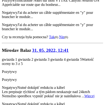
Pozytywy
fonctionne Nikel sur mon VTTAE Canyon Neuron ON
Appréciable sur route que du bonheur...
Negatywy
J'ai du acheter un câble supplémentaire en "y" pour
brancher le module...
Negatywy
J'ai du acheter un câble supplémentaire en "y" pour
brancher le module...
Czy ta recenzja była pomocna?
Tak
Nie
(0)
(0)
Miroslav Balaz
31. 05. 2022, 12:41
gwiazda 1
gwiazda 2
gwiazda 3
gwiazda 4
gwiazda 5
Wartość
oceny to 3 z 5
Pozytywy
Pozytywy
Negatywy
Nutné dokúpiť redukciu a kábel
Len prepisuje rýchlosť a tým pádom neukazuje nad 24km/h
Nemožno speedbox vypnúť pokiaľ nie je nainštalova ...
Wiecej
Negatywy
Nutné dokúpiť redukciu a kábel