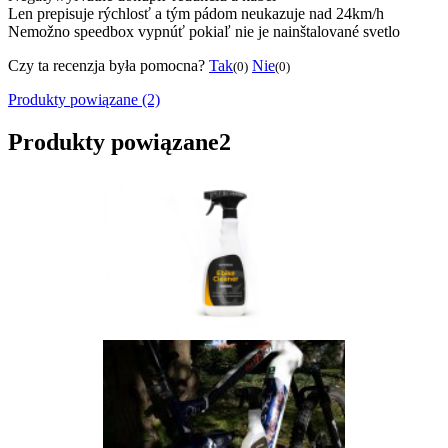
Len prepisuje rýchlosť a tým pádom neukazuje nad 24km/h
Nemožno speedbox vypnúť pokiaľ nie je nainštalované svetlo
Czy ta recenzja była pomocna?
Tak
Nie
(0)
(0)
Produkty powiązane (2)
Produkty powiązane
2