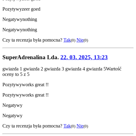
Pozytywy
zeer goed
Negatywy
nothing
Negatywy
nothing
Czy ta recenzja była pomocna?
Tak
Nie
(0)
(0)
SuperAdrenalina Lda.
22. 03. 2025, 13:23
gwiazda 1
gwiazda 2
gwiazda 3
gwiazda 4
gwiazda 5
Wartość
oceny to 5 z 5
Pozytywy
works great !!
Pozytywy
works great !!
Negatywy
Negatywy
Czy ta recenzja była pomocna?
Tak
Nie
(0)
(0)