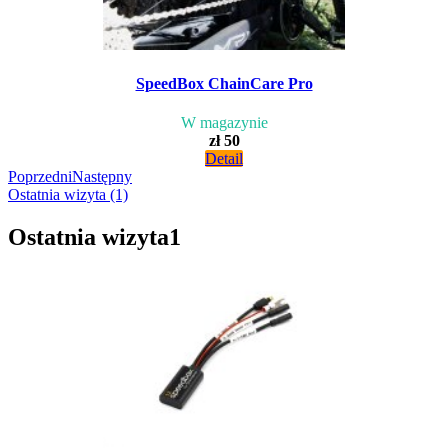
SpeedBox ChainCare Pro
W magazynie
zł 50
Detail
Poprzedni
Następny
Ostatnia wizyta (1)
Ostatnia wizyta
1