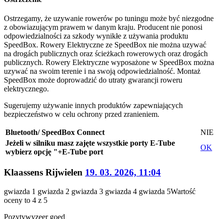
Ostrzegamy, że uzywanie rowerów po tuningu może być niezgodne
z obowiazującym prawem w danym kraju. Producent nie ponosi
odpowiedzialności za szkody wynikłe z używania produktu
SpeedBox. Rowery Elektryczne ze SpeedBox nie można uzywać
na drogách publicznych oraz ścieżkach rowerowych oraz drogách
publicznych. Rowery Elektryczne wyposażone w SpeedBox można
uzywać na swoim terenie i na swoją odpowiedzialność. Montaż
SpeedBox może doprowadzić do utraty gwarancji roweru
elektrycznego.
Sugerujemy używanie innych produktów zapewniających
bezpieczeństwo w celu ochrony przed zranieniem.
Bluetooth/ SpeedBox Connect
NIE
Jeżeli w silniku masz zajęte wszystkie porty E-Tube
OK
wybierz opcję "+E-Tube port
Klaassens Rijwielen
19. 03. 2026, 11:04
gwiazda 1
gwiazda 2
gwiazda 3
gwiazda 4
gwiazda 5
Wartość
oceny to 4 z 5
Pozytywy
zeer goed