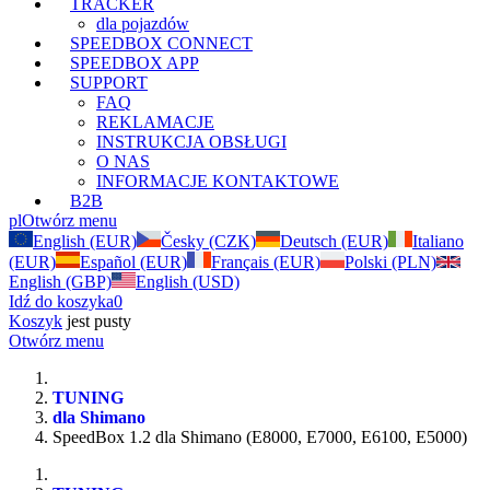
TRACKER
dla pojazdów
SPEEDBOX CONNECT
SPEEDBOX APP
SUPPORT
FAQ
REKLAMACJE
INSTRUKCJA OBSŁUGI
O NAS
INFORMACJE KONTAKTOWE
B2B
pl
Otwórz menu
English (EUR)
Česky (CZK)
Deutsch (EUR)
Italiano
(EUR)
Español (EUR)
Français (EUR)
Polski (PLN)
English (GBP)
English (USD)
Idź do koszyka
0
Koszyk
jest pusty
Otwórz menu
TUNING
dla Shimano
SpeedBox 1.2 dla Shimano (E8000, E7000, E6100, E5000)