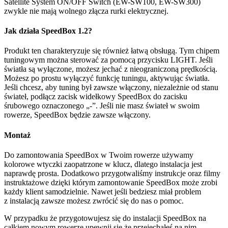
Satellite System ON/OFF Switch (EW-SW100, EW-SW300)
zwykle nie mają wolnego złącza rurki elektrycznej.
Jak działa SpeedBox 1.2?
Produkt ten charakteryzuje się również łatwą obsługą. Tym chipem
tuningowym można sterować za pomocą przycisku LIGHT. Jeśli
światła są wyłączone, możesz jechać z nieograniczoną prędkością.
Możesz po prostu wyłączyć funkcję tuningu, aktywując światła.
Jeśli chcesz, aby tuning był zawsze włączony, niezależnie od stanu
świateł, podłącz zacisk widełkowy SpeedBox do zacisku
śrubowego oznaczonego „-”. Jeśli nie masz świateł w swoim
rowerze, SpeedBox będzie zawsze włączony.
Montaż
Do zamontowania SpeedBox w Twoim rowerze używamy
kolorowe wtyczki zaopatrzone w klucz, dlatego instalacja jest
naprawdę prosta. Dodatkowo przygotwaliśmy instrukcje oraz filmy
instruktażowe dzięki którym zamontowanie SpeedBox może zrobi
każdy klient samodzielnie. Nawet jeśli bedziesz miał problem
z instalacją zawsze możesz zwrócić się do nas o pomoc.
W przypadku że przygotowujesz się do instalacji SpeedBox na
całkiem nowym rowerze upewnij się że przejechałeś na nim