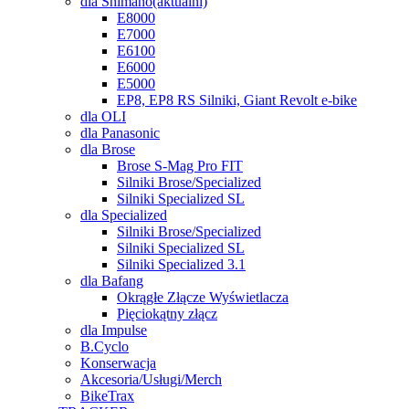
dla Shimano
(aktuální)
E8000
E7000
E6100
E6000
E5000
EP8, EP8 RS Silniki, Giant Revolt e-bike
dla OLI
dla Panasonic
dla Brose
Brose S-Mag Pro FIT
Silniki Brose/Specialized
Silniki Specialized SL
dla Specialized
Silniki Brose/Specialized
Silniki Specialized SL
Silniki Specialized 3.1
dla Bafang
Okrągłe Złącze Wyświetlacza
Pięciokątny złącz
dla Impulse
B.Cyclo
Konserwacja
Akcesoria/Usługi/Merch
BikeTrax