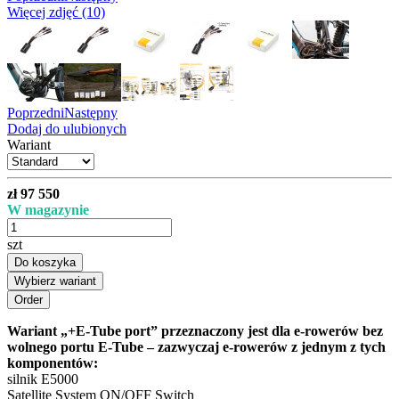
Więcej zdjęć (10)
Poprzedni
Następny
Dodaj do ulubionych
Wariant
zł 97 550
W magazynie
szt
Do koszyka
Wybierz wariant
Wariant „+E-Tube port” przeznaczony jest dla e-rowerów bez
wolnego portu E-Tube – zazwyczaj e-rowerów z jednym z tych
komponentów:
silnik E5000
Satellite System ON/OFF Switch