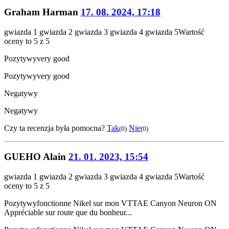
Graham Harman
17. 08. 2024, 17:18
gwiazda 1
gwiazda 2
gwiazda 3
gwiazda 4
gwiazda 5
Wartość
oceny to 5 z 5
Pozytywy
very good
Pozytywy
very good
Negatywy
Negatywy
Czy ta recenzja była pomocna?
Tak
Nie
(0)
(0)
GUEHO Alain
21. 01. 2023, 15:54
gwiazda 1
gwiazda 2
gwiazda 3
gwiazda 4
gwiazda 5
Wartość
oceny to 5 z 5
Pozytywy
fonctionne Nikel sur mon VTTAE Canyon Neuron ON
Appréciable sur route que du bonheur...