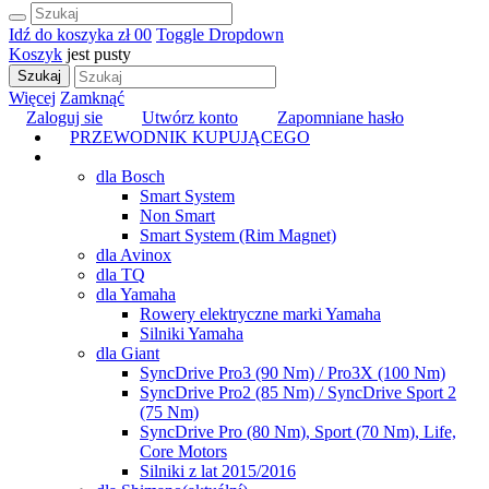
Idź do koszyka
zł 0
0
Toggle Dropdown
Koszyk
jest pusty
Szukaj
Więcej
Zamknąć
Zaloguj sie
Utwórz konto
Zapomniane hasło
PRZEWODNIK KUPUJĄCEGO
TUNING
dla Bosch
Smart System
Non Smart
Smart System (Rim Magnet)
dla Avinox
dla TQ
dla Yamaha
Rowery elektryczne marki Yamaha
Silniki Yamaha
dla Giant
SyncDrive Pro3 (90 Nm) / Pro3X (100 Nm)
SyncDrive Pro2 (85 Nm) / SyncDrive Sport 2
(75 Nm)
SyncDrive Pro (80 Nm), Sport (70 Nm), Life,
Core Motors
Silniki z lat 2015/2016