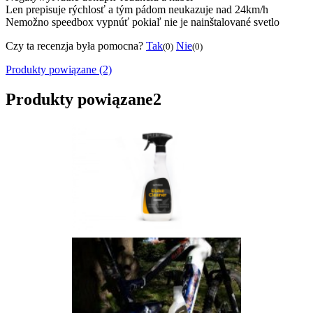
Len prepisuje rýchlosť a tým pádom neukazuje nad 24km/h
Nemožno speedbox vypnúť pokiaľ nie je nainštalované svetlo
Czy ta recenzja była pomocna?
Tak
Nie
(0)
(0)
Produkty powiązane (2)
Produkty powiązane
2