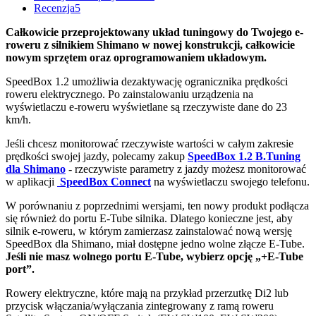
Recenzja
5
Całkowicie przeprojektowany układ tuningowy do Twojego e-
roweru z silnikiem Shimano w nowej konstrukcji, całkowicie
nowym sprzętem oraz oprogramowaniem układowym.
SpeedBox 1.2 umożliwia dezaktywację ogranicznika prędkości
roweru elektrycznego. Po zainstalowaniu urządzenia na
wyświetlaczu e-roweru wyświetlane są rzeczywiste dane do 23
km/h.
Jeśli chcesz monitorować rzeczywiste wartości w całym zakresie
prędkości swojej jazdy, polecamy zakup
SpeedBox 1.2 B.Tuning
dla Shimano
- rzeczywiste parametry z jazdy możesz monitorować
w aplikacji
SpeedBox Connect
na wyświetlaczu swojego telefonu.
W porównaniu z poprzednimi wersjami, ten nowy produkt podłącza
się również do portu E-Tube silnika. Dlatego konieczne jest, aby
silnik e-roweru, w którym zamierzasz zainstalować nową wersję
SpeedBox dla Shimano, miał dostępne jedno wolne złącze E-Tube.
Jeśli nie masz wolnego portu E-Tube, wybierz opcję „+E-Tube
port”.
Rowery elektryczne, które mają na przykład przerzutkę Di2 lub
przycisk włączania/wyłączania zintegrowany z ramą roweru