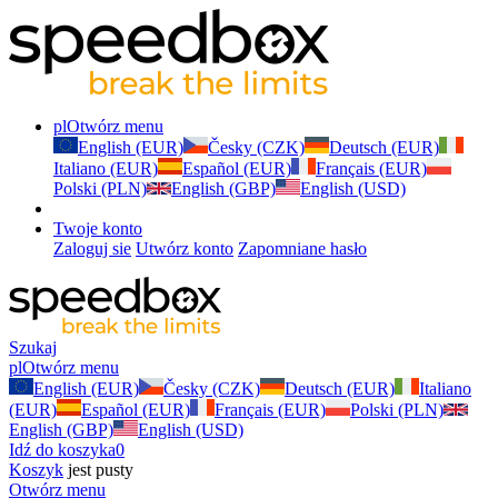
pl
Otwórz menu
English (EUR)
Česky (CZK)
Deutsch (EUR)
Italiano (EUR)
Español (EUR)
Français (EUR)
Polski (PLN)
English (GBP)
English (USD)
Twoje konto
Zaloguj sie
Utwórz konto
Zapomniane hasło
Szukaj
pl
Otwórz menu
English (EUR)
Česky (CZK)
Deutsch (EUR)
Italiano
(EUR)
Español (EUR)
Français (EUR)
Polski (PLN)
English (GBP)
English (USD)
Idź do koszyka
0
Koszyk
jest pusty
Otwórz menu