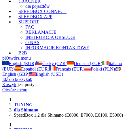
TRACKER
dla pojazdów
SPEEDBOX CONNECT
SPEEDBOX APP
SUPPORT
FAQ
REKLAMACJE
INSTRUKCJA OBSŁUGI
O NAS
INFORMACJE KONTAKTOWE
B2B
pl
Otwórz menu
English (EUR)
Česky (CZK)
Deutsch (EUR)
Italiano
(EUR)
Español (EUR)
Français (EUR)
Polski (PLN)
English (GBP)
English (USD)
Idź do koszyka
0
Koszyk
jest pusty
Otwórz menu
TUNING
dla Shimano
SpeedBox 1.2 dla Shimano (E8000, E7000, E6100, E5000)