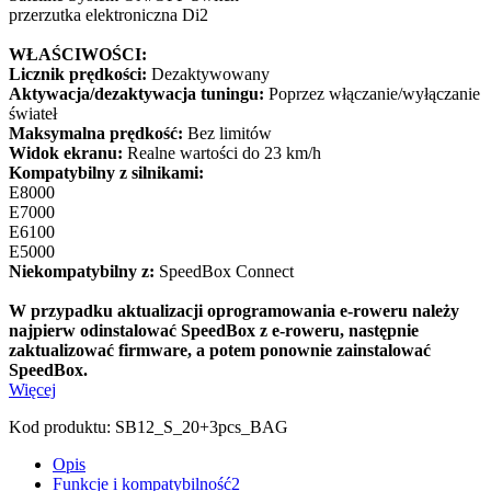
przerzutka elektroniczna Di2
WŁAŚCIWOŚCI:
Licznik prędkości:
Dezaktywowany
Aktywacja/dezaktywacja tuningu:
Poprzez włączanie/wyłączanie
świateł
Maksymalna prędkość:
Bez limitów
Widok ekranu:
Realne wartości do 23 km/h
Kompatybilny z silnikami:
E8000
E7000
E6100
E5000
Niekompatybilny z:
SpeedBox Connect
W przypadku aktualizacji oprogramowania e-roweru należy
najpierw odinstalować SpeedBox z e-roweru, następnie
zaktualizować firmware, a potem ponownie zainstalować
SpeedBox.
Więcej
Kod produktu:
SB12_S_20+3pcs_BAG
Opis
Funkcje i kompatybilność
2