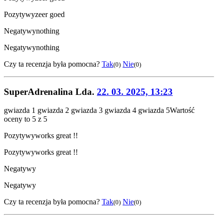
Pozytywy
zeer goed
Negatywy
nothing
Negatywy
nothing
Czy ta recenzja była pomocna?
Tak
Nie
(0)
(0)
SuperAdrenalina Lda.
22. 03. 2025, 13:23
gwiazda 1
gwiazda 2
gwiazda 3
gwiazda 4
gwiazda 5
Wartość
oceny to 5 z 5
Pozytywy
works great !!
Pozytywy
works great !!
Negatywy
Negatywy
Czy ta recenzja była pomocna?
Tak
Nie
(0)
(0)