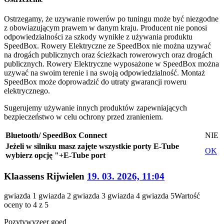
Ostrzegamy, że uzywanie rowerów po tuningu może być niezgodne
z obowiazującym prawem w danym kraju. Producent nie ponosi
odpowiedzialności za szkody wynikłe z używania produktu
SpeedBox. Rowery Elektryczne ze SpeedBox nie można uzywać
na drogách publicznych oraz ścieżkach rowerowych oraz drogách
publicznych. Rowery Elektryczne wyposażone w SpeedBox można
uzywać na swoim terenie i na swoją odpowiedzialność. Montaż
SpeedBox może doprowadzić do utraty gwarancji roweru
elektrycznego.
Sugerujemy używanie innych produktów zapewniających
bezpieczeństwo w celu ochrony przed zranieniem.
Bluetooth/ SpeedBox Connect
NIE
Jeżeli w silniku masz zajęte wszystkie porty E-Tube
OK
wybierz opcję "+E-Tube port
Klaassens Rijwielen
19. 03. 2026, 11:04
gwiazda 1
gwiazda 2
gwiazda 3
gwiazda 4
gwiazda 5
Wartość
oceny to 4 z 5
Pozytywy
zeer goed