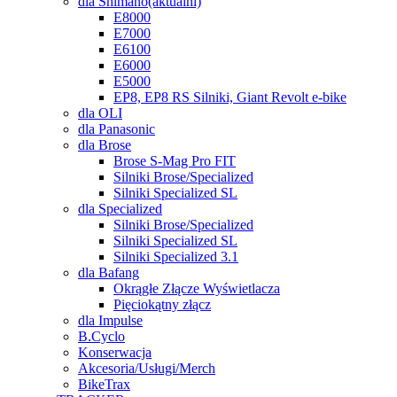
dla Shimano
(aktuální)
E8000
E7000
E6100
E6000
E5000
EP8, EP8 RS Silniki, Giant Revolt e-bike
dla OLI
dla Panasonic
dla Brose
Brose S-Mag Pro FIT
Silniki Brose/Specialized
Silniki Specialized SL
dla Specialized
Silniki Brose/Specialized
Silniki Specialized SL
Silniki Specialized 3.1
dla Bafang
Okrągłe Złącze Wyświetlacza
Pięciokątny złącz
dla Impulse
B.Cyclo
Konserwacja
Akcesoria/Usługi/Merch
BikeTrax