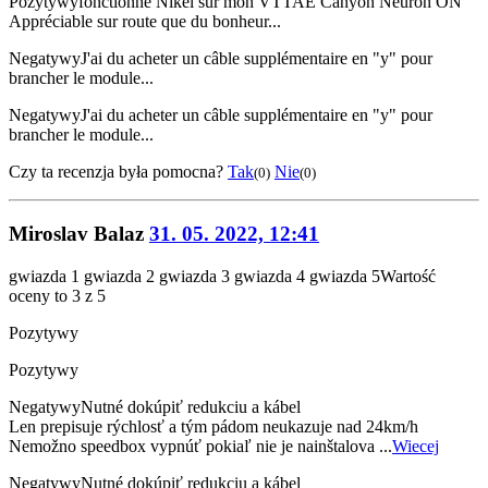
Pozytywy
fonctionne Nikel sur mon VTTAE Canyon Neuron ON
Appréciable sur route que du bonheur...
Negatywy
J'ai du acheter un câble supplémentaire en "y" pour
brancher le module...
Negatywy
J'ai du acheter un câble supplémentaire en "y" pour
brancher le module...
Czy ta recenzja była pomocna?
Tak
Nie
(0)
(0)
Miroslav Balaz
31. 05. 2022, 12:41
gwiazda 1
gwiazda 2
gwiazda 3
gwiazda 4
gwiazda 5
Wartość
oceny to 3 z 5
Pozytywy
Pozytywy
Negatywy
Nutné dokúpiť redukciu a kábel
Len prepisuje rýchlosť a tým pádom neukazuje nad 24km/h
Nemožno speedbox vypnúť pokiaľ nie je nainštalova ...
Wiecej
Negatywy
Nutné dokúpiť redukciu a kábel