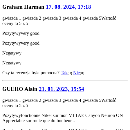
Graham Harman
17. 08. 2024, 17:18
gwiazda 1
gwiazda 2
gwiazda 3
gwiazda 4
gwiazda 5
Wartość
oceny to 5 z 5
Pozytywy
very good
Pozytywy
very good
Negatywy
Negatywy
Czy ta recenzja była pomocna?
Tak
Nie
(0)
(0)
GUEHO Alain
21. 01. 2023, 15:54
gwiazda 1
gwiazda 2
gwiazda 3
gwiazda 4
gwiazda 5
Wartość
oceny to 5 z 5
Pozytywy
fonctionne Nikel sur mon VTTAE Canyon Neuron ON
Appréciable sur route que du bonheur...