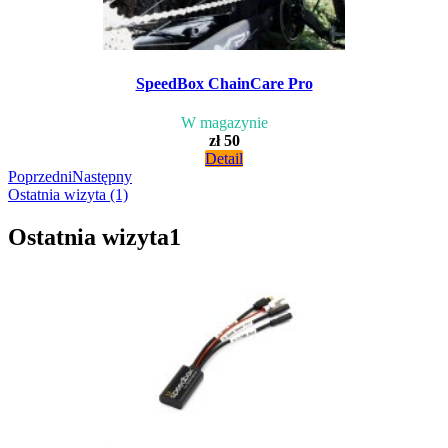
SpeedBox ChainCare Pro
W magazynie
zł 50
Detail
Poprzedni
Następny
Ostatnia wizyta (1)
Ostatnia wizyta
1