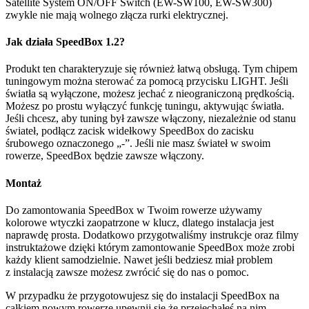
Satellite System ON/OFF Switch (EW-SW100, EW-SW300)
zwykle nie mają wolnego złącza rurki elektrycznej.
Jak działa SpeedBox 1.2?
Produkt ten charakteryzuje się również łatwą obsługą. Tym chipem
tuningowym można sterować za pomocą przycisku LIGHT. Jeśli
światła są wyłączone, możesz jechać z nieograniczoną prędkością.
Możesz po prostu wyłączyć funkcję tuningu, aktywując światła.
Jeśli chcesz, aby tuning był zawsze włączony, niezależnie od stanu
świateł, podłącz zacisk widełkowy SpeedBox do zacisku
śrubowego oznaczonego „-”. Jeśli nie masz świateł w swoim
rowerze, SpeedBox będzie zawsze włączony.
Montaż
Do zamontowania SpeedBox w Twoim rowerze używamy
kolorowe wtyczki zaopatrzone w klucz, dlatego instalacja jest
naprawdę prosta. Dodatkowo przygotwaliśmy instrukcje oraz filmy
instruktażowe dzięki którym zamontowanie SpeedBox może zrobi
każdy klient samodzielnie. Nawet jeśli bedziesz miał problem
z instalacją zawsze możesz zwrócić się do nas o pomoc.
W przypadku że przygotowujesz się do instalacji SpeedBox na
całkiem nowym rowerze upewnij się że przejechałeś na nim