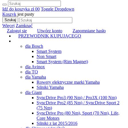
Idź do koszyka
zł 0
0
Toggle Dropdown
Koszyk
jest pusty
Szukaj
Więcej
Zamknąć
Zaloguj sie
Utwórz konto
Zapomniane hasło
PRZEWODNIK KUPUJĄCEGO
TUNING
dla Bosch
Smart System
Non Smart
Smart System (Rim Magnet)
dla Avinox
dla TQ
dla Yamaha
Rowery elektryczne marki Yamaha
Silniki Yamaha
dla Giant
SyncDrive Pro3 (90 Nm) / Pro3X (100 Nm)
SyncDrive Pro2 (85 Nm) / SyncDrive Sport 2
(75 Nm)
SyncDrive Pro (80 Nm), Sport (70 Nm), Life,
Core Motors
Silniki z lat 2015/2016