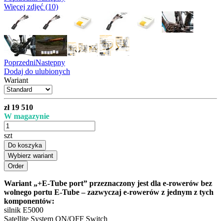
Więcej zdjęć (10)
Poprzedni
Następny
Dodaj do ulubionych
Wariant
zł 19 510
W magazynie
szt
Do koszyka
Wybierz wariant
Wariant „+E-Tube port” przeznaczony jest dla e-rowerów bez
wolnego portu E-Tube – zazwyczaj e-rowerów z jednym z tych
komponentów:
silnik E5000
Satellite System ON/OFF Switch