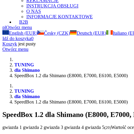
REKLAMACJE
INSTRUKCJA OBSŁUGI
O NAS
INFORMACJE KONTAKTOWE
B2B
pl
Otwórz menu
English (EUR)
Česky (CZK)
Deutsch (EUR)
Italiano (
Idź do koszyka
0
Koszyk
jest pusty
Otwórz menu
TUNING
dla Shimano
SpeedBox 1.2 dla Shimano (E8000, E7000, E6100, E5000)
TUNING
dla Shimano
SpeedBox 1.2 dla Shimano (E8000, E7000, E6100, E5000)
SpeedBox 1.2 dla Shimano (E8000, E7000,
gwiazda 1
gwiazda 2
gwiazda 3
gwiazda 4
gwiazda 5
Wartość oce
(
20
)