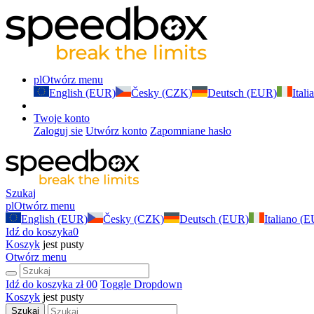
pl
Otwórz menu
English (EUR)
Česky (CZK)
Deutsch (EUR)
Ital
Twoje konto
Zaloguj sie
Utwórz konto
Zapomniane hasło
Szukaj
pl
Otwórz menu
English (EUR)
Česky (CZK)
Deutsch (EUR)
Italiano (
Idź do koszyka
0
Koszyk
jest pusty
Otwórz menu
Idź do koszyka
zł 0
0
Toggle Dropdown
Koszyk
jest pusty
Szukaj