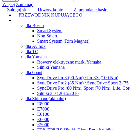
Więcej
Zamknąć
Zaloguj sie
Utwórz konto
Zapomniane hasło
PRZEWODNIK KUPUJĄCEGO
TUNING
dla Bosch
Smart System
Non Smart
Smart System (Rim Magnet)
dla Avinox
dla TQ
dla Yamaha
Rowery elektryczne marki Yamaha
Silniki Yamaha
dla Giant
SyncDrive Pro3 (90 Nm) / Pro3X (100 Nm)
SyncDrive Pro2 (85 Nm) / SyncDrive Sport 2 (7
SyncDrive Pro (80 Nm), Sport (70 Nm), Life, Cor
Silniki z lat 2015/2016
dla Shimano
(aktuální)
E8000
E7000
E6100
E6000
E5000
EP8, EP8 RS Silniki, Giant Revolt e-bike