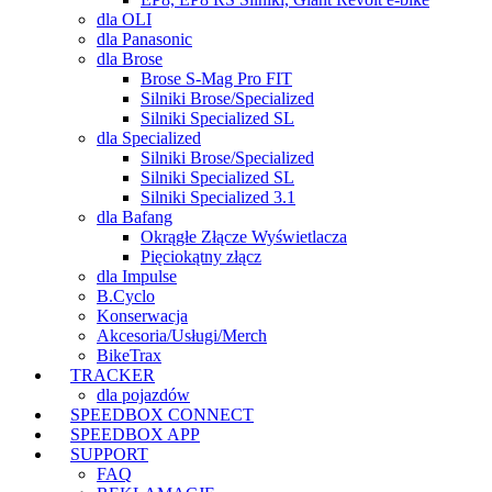
dla OLI
dla Panasonic
dla Brose
Brose S-Mag Pro FIT
Silniki Brose/Specialized
Silniki Specialized SL
dla Specialized
Silniki Brose/Specialized
Silniki Specialized SL
Silniki Specialized 3.1
dla Bafang
Okrągłe Złącze Wyświetlacza
Pięciokątny złącz
dla Impulse
B.Cyclo
Konserwacja
Akcesoria/Usługi/Merch
BikeTrax
TRACKER
dla pojazdów
SPEEDBOX CONNECT
SPEEDBOX APP
SUPPORT
FAQ