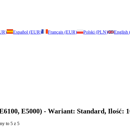
EUR)
Español (EUR)
Français (EUR)
Polski (PLN)
English
 E6100, E5000)
- Wariant: Standard, Ilość: 
ny to 5 z 5