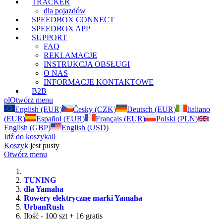
TRACKER
dla pojazdów
SPEEDBOX CONNECT
SPEEDBOX APP
SUPPORT
FAQ
REKLAMACJE
INSTRUKCJA OBSŁUGI
O NAS
INFORMACJE KONTAKTOWE
B2B
pl
Otwórz menu
English (EUR)
Česky (CZK)
Deutsch (EUR)
Italiano
(EUR)
Español (EUR)
Français (EUR)
Polski (PLN)
English (GBP)
English (USD)
Idź do koszyka
0
Koszyk
jest pusty
Otwórz menu
TUNING
dla Yamaha
Rowery elektryczne marki Yamaha
UrbanRush
Ilość - 100 szt + 16 gratis