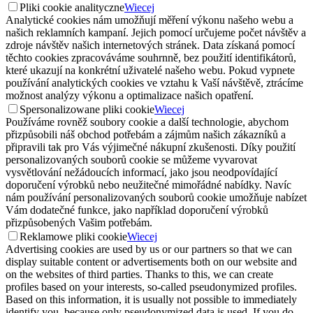
Pliki cookie analityczne
Wiecej
Analytické cookies nám umožňují měření výkonu našeho webu a
našich reklamních kampaní. Jejich pomocí určujeme počet návštěv a
zdroje návštěv našich internetových stránek. Data získaná pomocí
těchto cookies zpracováváme souhrnně, bez použití identifikátorů,
které ukazují na konkrétní uživatelé našeho webu. Pokud vypnete
používání analytických cookies ve vztahu k Vaší návštěvě, ztrácíme
možnost analýzy výkonu a optimalizace našich opatření.
Spersonalizowane pliki cookie
Wiecej
Používáme rovněž soubory cookie a další technologie, abychom
přizpůsobili náš obchod potřebám a zájmům našich zákazníků a
připravili tak pro Vás výjimečné nákupní zkušenosti. Díky použití
personalizovaných souborů cookie se můžeme vyvarovat
vysvětlování nežádoucích informací, jako jsou neodpovídající
doporučení výrobků nebo neužitečné mimořádné nabídky. Navíc
nám používání personalizovaných souborů cookie umožňuje nabízet
Vám dodatečné funkce, jako například doporučení výrobků
přizpůsobených Vašim potřebám.
Reklamowe pliki cookie
Wiecej
Advertising cookies are used by us or our partners so that we can
display suitable content or advertisements both on our website and
on the websites of third parties. Thanks to this, we can create
profiles based on your interests, so-called pseudonymized profiles.
Based on this information, it is usually not possible to immediately
identify you, because only pseudonymized data is used. If you do