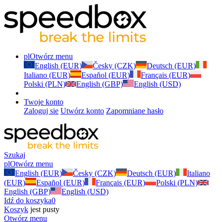
pl
Otwórz menu
English (EUR)
Česky (CZK)
Deutsch (EUR)
Italiano (EUR)
Español (EUR)
Français (EUR)
Polski (PLN)
English (GBP)
English (USD)
Twoje konto
Zaloguj sie
Utwórz konto
Zapomniane hasło
Szukaj
pl
Otwórz menu
English (EUR)
Česky (CZK)
Deutsch (EUR)
Italiano
(EUR)
Español (EUR)
Français (EUR)
Polski (PLN)
English (GBP)
English (USD)
Idź do koszyka
0
Koszyk
jest pusty
Otwórz menu