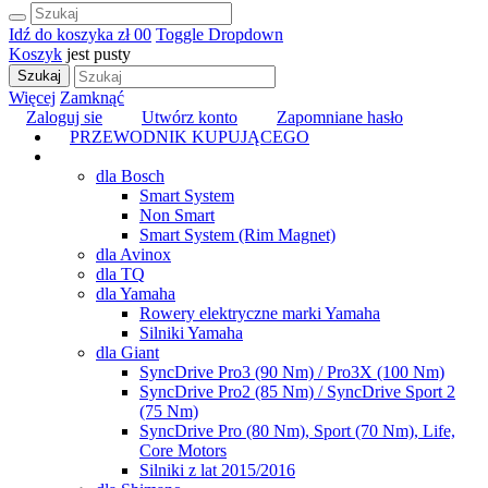
Idź do koszyka
zł 0
0
Toggle Dropdown
Koszyk
jest pusty
Szukaj
Więcej
Zamknąć
Zaloguj sie
Utwórz konto
Zapomniane hasło
PRZEWODNIK KUPUJĄCEGO
TUNING
dla Bosch
Smart System
Non Smart
Smart System (Rim Magnet)
dla Avinox
dla TQ
dla Yamaha
Rowery elektryczne marki Yamaha
Silniki Yamaha
dla Giant
SyncDrive Pro3 (90 Nm) / Pro3X (100 Nm)
SyncDrive Pro2 (85 Nm) / SyncDrive Sport 2
(75 Nm)
SyncDrive Pro (80 Nm), Sport (70 Nm), Life,
Core Motors
Silniki z lat 2015/2016