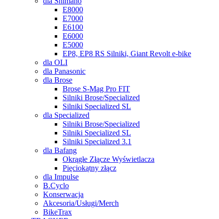
dla Shimano
E8000
E7000
E6100
E6000
E5000
EP8, EP8 RS Silniki, Giant Revolt e-bike
dla OLI
dla Panasonic
dla Brose
Brose S-Mag Pro FIT
Silniki Brose/Specialized
Silniki Specialized SL
dla Specialized
Silniki Brose/Specialized
Silniki Specialized SL
Silniki Specialized 3.1
dla Bafang
Okrągłe Złącze Wyświetlacza
Pięciokątny złącz
dla Impulse
B.Cyclo
Konserwacja
Akcesoria/Usługi/Merch
BikeTrax