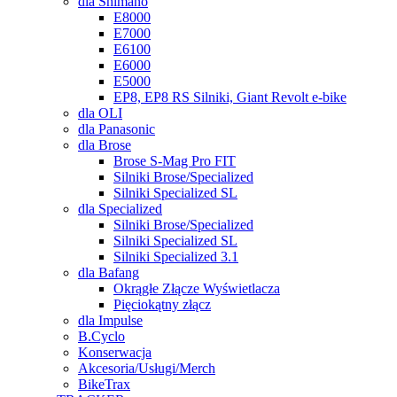
dla Shimano
E8000
E7000
E6100
E6000
E5000
EP8, EP8 RS Silniki, Giant Revolt e-bike
dla OLI
dla Panasonic
dla Brose
Brose S-Mag Pro FIT
Silniki Brose/Specialized
Silniki Specialized SL
dla Specialized
Silniki Brose/Specialized
Silniki Specialized SL
Silniki Specialized 3.1
dla Bafang
Okrągłe Złącze Wyświetlacza
Pięciokątny złącz
dla Impulse
B.Cyclo
Konserwacja
Akcesoria/Usługi/Merch
BikeTrax