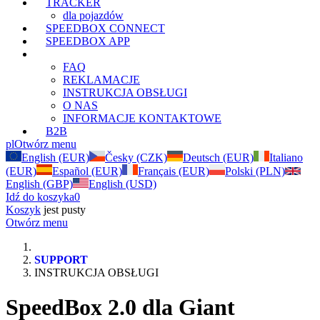
TRACKER
dla pojazdów
SPEEDBOX CONNECT
SPEEDBOX APP
SUPPORT
FAQ
REKLAMACJE
INSTRUKCJA OBSŁUGI
O NAS
INFORMACJE KONTAKTOWE
B2B
pl
Otwórz menu
English (EUR)
Česky (CZK)
Deutsch (EUR)
Italiano
(EUR)
Español (EUR)
Français (EUR)
Polski (PLN)
English (GBP)
English (USD)
Idź do koszyka
0
Koszyk
jest pusty
Otwórz menu
SUPPORT
INSTRUKCJA OBSŁUGI
SpeedBox 2.0 dla Giant