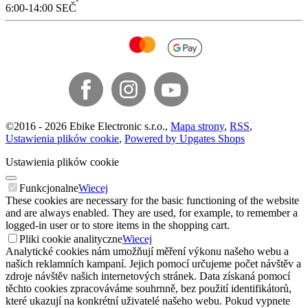
6:00-14:00 SEČ
©
2016 -
2026
Ebike Electronic s.r.o.
,
Mapa strony
,
RSS
,
Ustawienia plików cookie
,
Powered by Upgates Shops
Ustawienia plików cookie
Funkcjonalne
Wiecej
These cookies are necessary for the basic functioning of the website
and are always enabled. They are used, for example, to remember a
logged-in user or to store items in the shopping cart.
Pliki cookie analityczne
Wiecej
Analytické cookies nám umožňují měření výkonu našeho webu a
našich reklamních kampaní. Jejich pomocí určujeme počet návštěv a
zdroje návštěv našich internetových stránek. Data získaná pomocí
těchto cookies zpracováváme souhrnně, bez použití identifikátorů,
které ukazují na konkrétní uživatelé našeho webu. Pokud vypnete