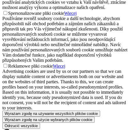
používání analytických cookies ve vztahu k Vaší návštěvě, ztrácíme
možnost analýzy výkonu a optimalizace našich opatření.
Spersonalizowane pliki cookie
Wiecej
Používáme rovněž soubory cookie a další technologie, abychom
přizpůsobili náš obchod potřebám a zájmům našich zákazníků a
připravili tak pro Vás výjimečné nákupní zkušenosti. Díky použití
personalizovaných souborů cookie se můžeme vyvarovat
vysvětlování nežádoucích informací, jako jsou neodpovídající
doporučení výrobků nebo neužitečné mimořádné nabídky. Navíc
nám používání personalizovaných souborů cookie umožňuje nabízet
Vám dodatečné funkce, jako například doporučení výrobků
přizpůsobených Vašim potřebám.
Reklamowe pliki cookie
Wiecej
Advertising cookies are used by us or our partners so that we can
display suitable content or advertisements both on our website and
on the websites of third parties. Thanks to this, we can create
profiles based on your interests, so-called pseudonymized profiles.
Based on this information, it is usually not possible to immediately
identify you, because only pseudonymized data is used. If you do
not consent, you will not be the recipient of content and ads tailored
to your interests.
Wyrażam zgodę na używanie wszystkich plików cookie
Wyrażam zgodę na użycie wybranych plików cookie
Odrzucić wszystkie