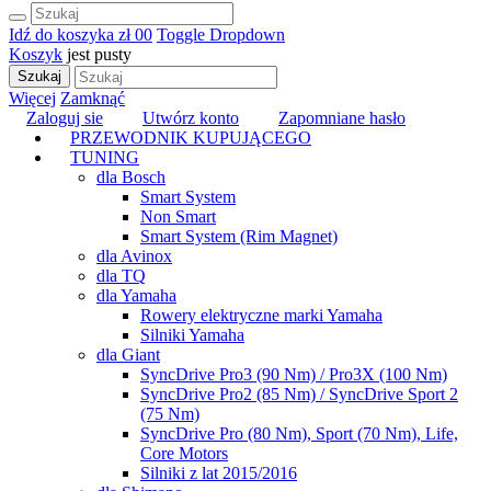
Idź do koszyka
zł 0
0
Toggle Dropdown
Koszyk
jest pusty
Szukaj
Więcej
Zamknąć
Zaloguj sie
Utwórz konto
Zapomniane hasło
PRZEWODNIK KUPUJĄCEGO
TUNING
dla Bosch
Smart System
Non Smart
Smart System (Rim Magnet)
dla Avinox
dla TQ
dla Yamaha
Rowery elektryczne marki Yamaha
Silniki Yamaha
dla Giant
SyncDrive Pro3 (90 Nm) / Pro3X (100 Nm)
SyncDrive Pro2 (85 Nm) / SyncDrive Sport 2
(75 Nm)
SyncDrive Pro (80 Nm), Sport (70 Nm), Life,
Core Motors
Silniki z lat 2015/2016