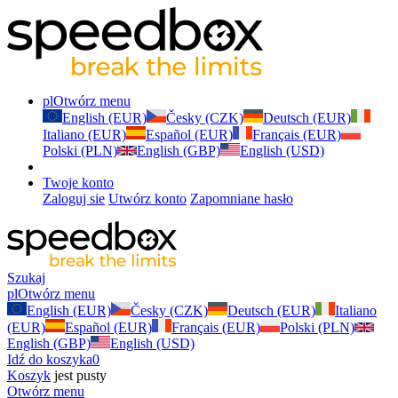
pl
Otwórz menu
English (EUR)
Česky (CZK)
Deutsch (EUR)
Italiano (EUR)
Español (EUR)
Français (EUR)
Polski (PLN)
English (GBP)
English (USD)
Twoje konto
Zaloguj sie
Utwórz konto
Zapomniane hasło
Szukaj
pl
Otwórz menu
English (EUR)
Česky (CZK)
Deutsch (EUR)
Italiano
(EUR)
Español (EUR)
Français (EUR)
Polski (PLN)
English (GBP)
English (USD)
Idź do koszyka
0
Koszyk
jest pusty
Otwórz menu