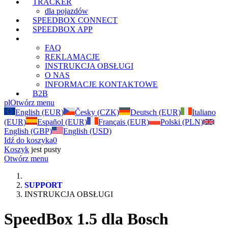
TRACKER
dla pojazdów
SPEEDBOX CONNECT
SPEEDBOX APP
SUPPORT
FAQ
REKLAMACJE
INSTRUKCJA OBSŁUGI
O NAS
INFORMACJE KONTAKTOWE
B2B
pl
Otwórz menu
English (EUR)
Česky (CZK)
Deutsch (EUR)
Italiano
(EUR)
Español (EUR)
Français (EUR)
Polski (PLN)
English (GBP)
English (USD)
Idź do koszyka
0
Koszyk
jest pusty
Otwórz menu
SUPPORT
INSTRUKCJA OBSŁUGI
SpeedBox 1.5 dla Bosch