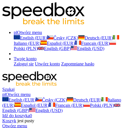
pl
Otwórz menu
English (EUR)
Česky (CZK)
Deutsch (EUR)
Italiano (EUR)
Español (EUR)
Français (EUR)
Polski (PLN)
English (GBP)
English (USD)
Twoje konto
Zaloguj sie
Utwórz konto
Zapomniane hasło
Szukaj
pl
Otwórz menu
English (EUR)
Česky (CZK)
Deutsch (EUR)
Italiano
(EUR)
Español (EUR)
Français (EUR)
Polski (PLN)
English (GBP)
English (USD)
Idź do koszyka
0
Koszyk
jest pusty
Otwórz menu