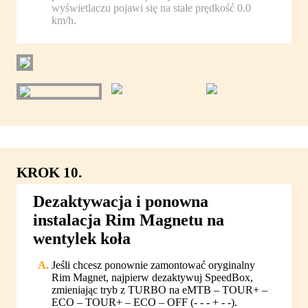
wyświetlaczu pojawi się na stałe prędkość 0.0
km/h.
KROK 10.
Dezaktywacja i ponowna
instalacja Rim Magnetu na
wentylek koła
Jeśli chcesz ponownie zamontować oryginalny
Rim Magnet, najpierw dezaktywuj SpeedBox,
zmieniając tryb z TURBO na eMTB – TOUR+ –
ECO – TOUR+ – ECO – OFF (- - - + - -).