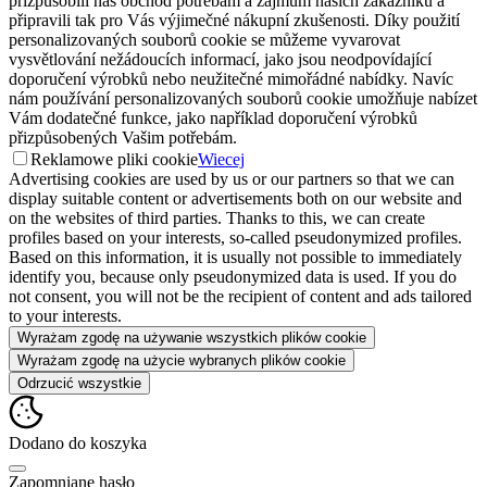
přizpůsobili náš obchod potřebám a zájmům našich zákazníků a
připravili tak pro Vás výjimečné nákupní zkušenosti. Díky použití
personalizovaných souborů cookie se můžeme vyvarovat
vysvětlování nežádoucích informací, jako jsou neodpovídající
doporučení výrobků nebo neužitečné mimořádné nabídky. Navíc
nám používání personalizovaných souborů cookie umožňuje nabízet
Vám dodatečné funkce, jako například doporučení výrobků
přizpůsobených Vašim potřebám.
Reklamowe pliki cookie
Wiecej
Advertising cookies are used by us or our partners so that we can
display suitable content or advertisements both on our website and
on the websites of third parties. Thanks to this, we can create
profiles based on your interests, so-called pseudonymized profiles.
Based on this information, it is usually not possible to immediately
identify you, because only pseudonymized data is used. If you do
not consent, you will not be the recipient of content and ads tailored
to your interests.
Wyrażam zgodę na używanie wszystkich plików cookie
Wyrażam zgodę na użycie wybranych plików cookie
Odrzucić wszystkie
Dodano do koszyka
Zapomniane hasło