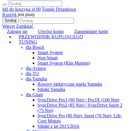
Idź do koszyka
zł 0
0
Toggle Dropdown
Koszyk
jest pusty
Szukaj
Więcej
Zamknąć
Zaloguj sie
Utwórz konto
Zapomniane hasło
PRZEWODNIK KUPUJĄCEGO
TUNING
dla Bosch
Smart System
Non Smart
Smart System (Rim Magnet)
dla Avinox
dla TQ
dla Yamaha
Rowery elektryczne marki Yamaha
Silniki Yamaha
dla Giant
SyncDrive Pro3 (90 Nm) / Pro3X (100 Nm)
SyncDrive Pro2 (85 Nm) / SyncDrive Sport 2
(75 Nm)
SyncDrive Pro (80 Nm), Sport (70 Nm), Life,
Core Motors
Silniki z lat 2015/2016