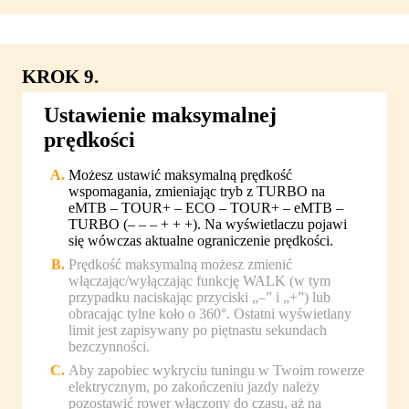
KROK 9.
Ustawienie maksymalnej
prędkości
Możesz ustawić maksymalną prędkość
wspomagania, zmieniając tryb z TURBO na
eMTB – TOUR+ – ECO – TOUR+ – eMTB –
TURBO (– – – + + +). Na wyświetlaczu pojawi
się wówczas aktualne ograniczenie prędkości.
Prędkość maksymalną możesz zmienić
włączając/wyłączając funkcję WALK (w tym
przypadku naciskając przyciski „–” i „+”) lub
obracając tylne koło o 360°. Ostatni wyświetlany
limit jest zapisywany po piętnastu sekundach
bezczynności.
Aby zapobiec wykryciu tuningu w Twoim rowerze
elektrycznym, po zakończeniu jazdy należy
pozostawić rower włączony do czasu, aż na