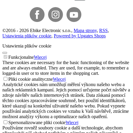
©
2016 -
2026
Ebike Electronic s.r.o.
,
Mapa strony
,
RSS
,
Ustawienia plików cookie
,
Powered by Upgates Shops
Ustawienia plików cookie
Funkcjonalne
Wiecej
These cookies are necessary for the basic functioning of the website
and are always enabled. They are used, for example, to remember a
logged-in user or to store items in the shopping cart.
Pliki cookie analityczne
Wiecej
Analytické cookies nám umožňují měření výkonu našeho webu a
našich reklamních kampaní. Jejich pomocí určujeme počet návštěv a
zdroje návštěv našich internetových stránek. Data získaná pomocí
těchto cookies zpracováváme souhrnně, bez použití identifikátorů,
které ukazují na konkrétní uživatelé našeho webu. Pokud vypnete
používání analytických cookies ve vztahu k Vaší návštěvě, ztrácíme
možnost analýzy výkonu a optimalizace našich opatření.
Spersonalizowane pliki cookie
Wiecej
Používáme rovněž soubory cookie a další technologie, abychom