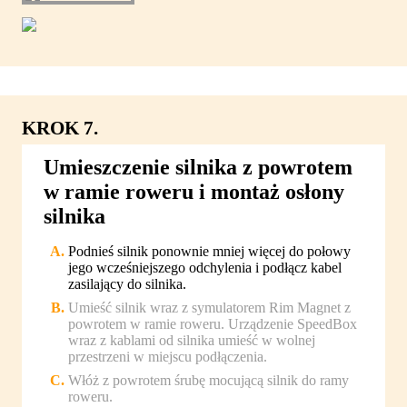
KROK 7.
Umieszczenie silnika z powrotem
w ramie roweru i montaż osłony
silnika
Podnieś silnik ponownie mniej więcej do połowy
jego wcześniejszego odchylenia i podłącz kabel
zasilający do silnika.
Umieść silnik wraz z symulatorem Rim Magnet z
powrotem w ramie roweru. Urządzenie SpeedBox
wraz z kablami od silnika umieść w wolnej
przestrzeni w miejscu podłączenia.
Włóż z powrotem śrubę mocującą silnik do ramy
roweru.