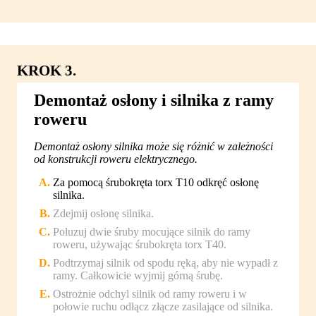
KROK 3.
Demontaż osłony i silnika z ramy
roweru
Demontaż osłony silnika może się różnić w zależności
od konstrukcji roweru elektrycznego.
Za pomocą śrubokręta torx T10 odkręć osłonę
silnika.
Zdejmij osłonę silnika.
Poluzuj dwie śruby mocujące silnik do ramy
roweru, używając śrubokręta torx T40.
Podtrzymaj silnik od spodu ręką, aby nie wypadł z
ramy. Całkowicie wyjmij górną śrubę.
Ostrożnie odchyl silnik od ramy roweru i w
połowie ruchu odłącz złącze zasilające od silnika.