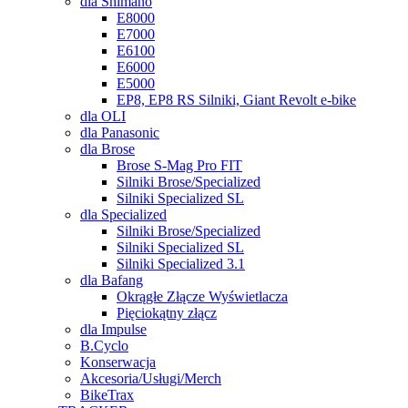
dla Shimano
E8000
E7000
E6100
E6000
E5000
EP8, EP8 RS Silniki, Giant Revolt e-bike
dla OLI
dla Panasonic
dla Brose
Brose S-Mag Pro FIT
Silniki Brose/Specialized
Silniki Specialized SL
dla Specialized
Silniki Brose/Specialized
Silniki Specialized SL
Silniki Specialized 3.1
dla Bafang
Okrągłe Złącze Wyświetlacza
Pięciokątny złącz
dla Impulse
B.Cyclo
Konserwacja
Akcesoria/Usługi/Merch
BikeTrax