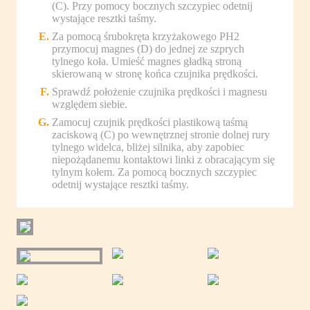
(C). Przy pomocy bocznych szczypiec odetnij
wystające resztki taśmy.
Za pomocą śrubokręta krzyżakowego PH2
przymocuj magnes (D) do jednej ze szprych
tylnego koła. Umieść magnes gładką stroną
skierowaną w stronę końca czujnika prędkości.
Sprawdź położenie czujnika prędkości i magnesu
względem siebie.
Zamocuj czujnik prędkości plastikową taśmą
zaciskową (C) po wewnętrznej stronie dolnej rury
tylnego widelca, bliżej silnika, aby zapobiec
niepożądanemu kontaktowi linki z obracającym się
tylnym kołem. Za pomocą bocznych szczypiec
odetnij wystające resztki taśmy.