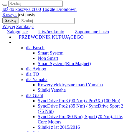
Idź do koszyka
zł 0
0
Toggle Dropdown
Koszyk
jest pusty
Szukaj
Więcej
Zamknąć
Zaloguj sie
Utwórz konto
Zapomniane hasło
PRZEWODNIK KUPUJĄCEGO
TUNING
dla Bosch
Smart System
Non Smart
Smart System (Rim Magnet)
dla Avinox
dla TQ
dla Yamaha
Rowery elektryczne marki Yamaha
Silniki Yamaha
dla Giant
SyncDrive Pro3 (90 Nm) / Pro3X (100 Nm)
SyncDrive Pro2 (85 Nm) / SyncDrive Sport 2
(75 Nm)
SyncDrive Pro (80 Nm), Sport (70 Nm), Life,
Core Motors
Silniki z lat 2015/2016