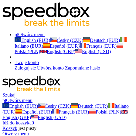
pl
Otwórz menu
English (EUR)
Česky (CZK)
Deutsch (EUR)
Italiano (EUR)
Español (EUR)
Français (EUR)
Polski (PLN)
English (GBP)
English (USD)
Twoje konto
Zaloguj sie
Utwórz konto
Zapomniane hasło
Szukaj
pl
Otwórz menu
English (EUR)
Česky (CZK)
Deutsch (EUR)
Italiano
(EUR)
Español (EUR)
Français (EUR)
Polski (PLN)
English (GBP)
English (USD)
Idź do koszyka
0
Koszyk
jest pusty
Otwórz menu