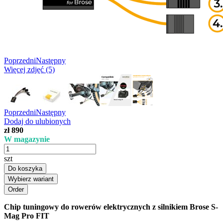
Poprzedni
Następny
Więcej zdjęć (5)
Poprzedni
Następny
Dodaj do ulubionych
zł 890
W magazynie
szt
Do koszyka
Wybierz wariant
Chip tuningowy do rowerów elektrycznych z silnikiem Brose S-
Mag Pro FIT