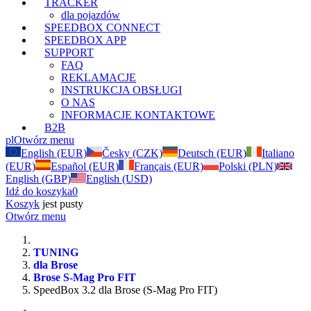
TRACKER
dla pojazdów
SPEEDBOX CONNECT
SPEEDBOX APP
SUPPORT
FAQ
REKLAMACJE
INSTRUKCJA OBSŁUGI
O NAS
INFORMACJE KONTAKTOWE
B2B
pl
Otwórz menu
English (EUR)
Česky (CZK)
Deutsch (EUR)
Italiano
(EUR)
Español (EUR)
Français (EUR)
Polski (PLN)
English (GBP)
English (USD)
Idź do koszyka
0
Koszyk
jest pusty
Otwórz menu
TUNING
dla Brose
Brose S-Mag Pro FIT
SpeedBox 3.2 dla Brose (S-Mag Pro FIT)