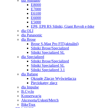
dla Shimano
E8000
E7000
E6100
E6000
E5000
EP8, EP8 RS Silniki, Giant Revolt e-bike
dla OLI
dla Panasonic
dla Brose
Brose S-Mag Pro FIT
(aktuální)
Silniki Brose/Specialized
Silniki Specialized SL
dla Specialized
Silniki Brose/Specialized
Silniki Specialized SL
Silniki Specialized 3.1
dla Bafang
Okrągłe Złącze Wyświetlacza
Pięciokątny złącz
dla Impulse
B.Cyclo
Konserwacja
Akcesoria/Usługi/Merch
BikeTrax