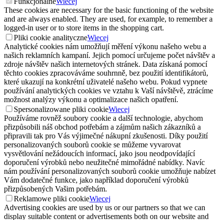
Funkcjonalne
Wiecej
These cookies are necessary for the basic functioning of the website
and are always enabled. They are used, for example, to remember a
logged-in user or to store items in the shopping cart.
Pliki cookie analityczne
Wiecej
Analytické cookies nám umožňují měření výkonu našeho webu a
našich reklamních kampaní. Jejich pomocí určujeme počet návštěv a
zdroje návštěv našich internetových stránek. Data získaná pomocí
těchto cookies zpracováváme souhrnně, bez použití identifikátorů,
které ukazují na konkrétní uživatelé našeho webu. Pokud vypnete
používání analytických cookies ve vztahu k Vaší návštěvě, ztrácíme
možnost analýzy výkonu a optimalizace našich opatření.
Spersonalizowane pliki cookie
Wiecej
Používáme rovněž soubory cookie a další technologie, abychom
přizpůsobili náš obchod potřebám a zájmům našich zákazníků a
připravili tak pro Vás výjimečné nákupní zkušenosti. Díky použití
personalizovaných souborů cookie se můžeme vyvarovat
vysvětlování nežádoucích informací, jako jsou neodpovídající
doporučení výrobků nebo neužitečné mimořádné nabídky. Navíc
nám používání personalizovaných souborů cookie umožňuje nabízet
Vám dodatečné funkce, jako například doporučení výrobků
přizpůsobených Vašim potřebám.
Reklamowe pliki cookie
Wiecej
Advertising cookies are used by us or our partners so that we can
display suitable content or advertisements both on our website and