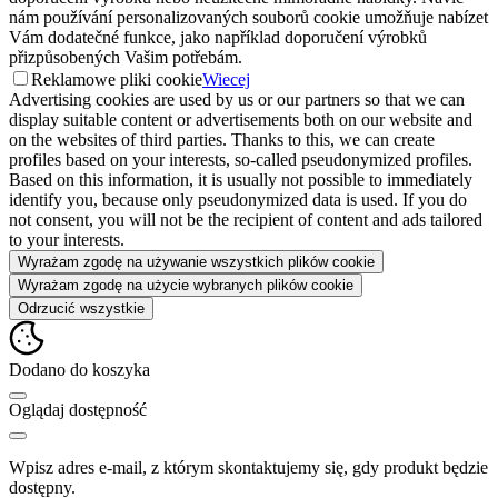
nám používání personalizovaných souborů cookie umožňuje nabízet
Vám dodatečné funkce, jako například doporučení výrobků
přizpůsobených Vašim potřebám.
Reklamowe pliki cookie
Wiecej
Advertising cookies are used by us or our partners so that we can
display suitable content or advertisements both on our website and
on the websites of third parties. Thanks to this, we can create
profiles based on your interests, so-called pseudonymized profiles.
Based on this information, it is usually not possible to immediately
identify you, because only pseudonymized data is used. If you do
not consent, you will not be the recipient of content and ads tailored
to your interests.
Wyrażam zgodę na używanie wszystkich plików cookie
Wyrażam zgodę na użycie wybranych plików cookie
Odrzucić wszystkie
Dodano do koszyka
Oglądaj dostępność
Wpisz adres e-mail, z którym skontaktujemy się, gdy produkt będzie
dostępny.