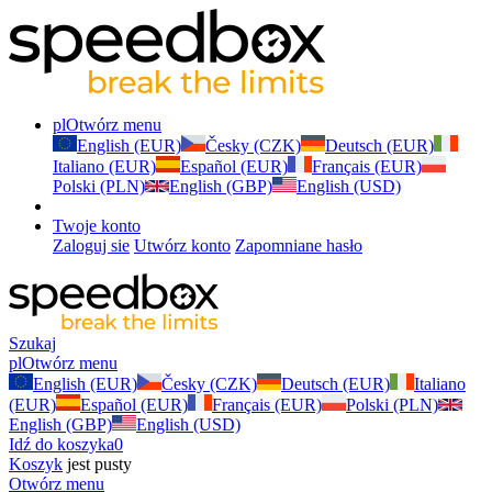
pl
Otwórz menu
English (EUR)
Česky (CZK)
Deutsch (EUR)
Italiano (EUR)
Español (EUR)
Français (EUR)
Polski (PLN)
English (GBP)
English (USD)
Twoje konto
Zaloguj sie
Utwórz konto
Zapomniane hasło
Szukaj
pl
Otwórz menu
English (EUR)
Česky (CZK)
Deutsch (EUR)
Italiano
(EUR)
Español (EUR)
Français (EUR)
Polski (PLN)
English (GBP)
English (USD)
Idź do koszyka
0
Koszyk
jest pusty
Otwórz menu