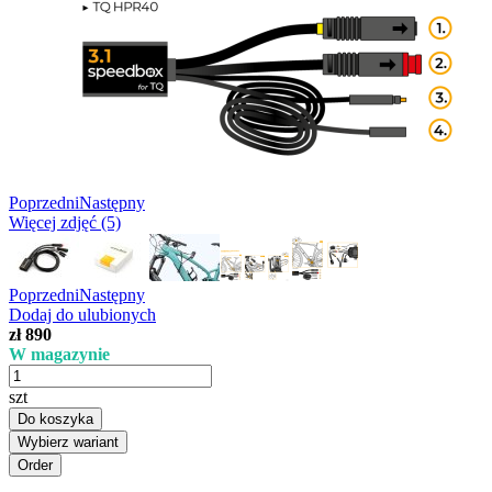
Poprzedni
Następny
Więcej zdjęć (5)
Poprzedni
Następny
Dodaj do ulubionych
zł 890
W magazynie
szt
Do koszyka
Wybierz wariant