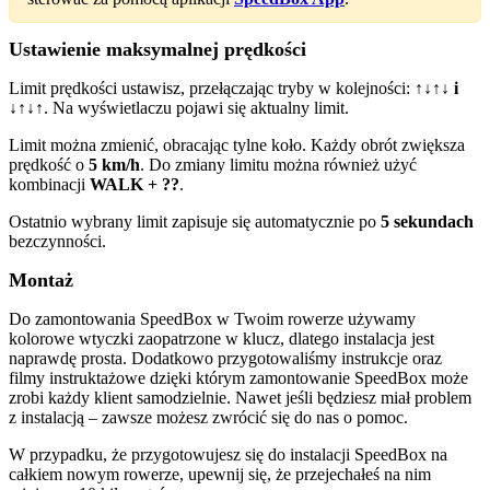
Ustawienie maksymalnej prędkości
Limit prędkości ustawisz, przełączając tryby w kolejności:
↑↓↑↓
i
↓↑↓↑
. Na wyświetlaczu pojawi się aktualny limit.
Limit można zmienić, obracając tylne koło. Każdy obrót zwiększa
prędkość o
5 km/h
. Do zmiany limitu można również użyć
kombinacji
WALK + ??
.
Ostatnio wybrany limit zapisuje się automatycznie po
5 sekundach
bezczynności.
Montaż
Do zamontowania SpeedBox w Twoim rowerze używamy
kolorowe wtyczki zaopatrzone w klucz, dlatego instalacja jest
naprawdę prosta. Dodatkowo przygotowaliśmy instrukcje oraz
filmy instruktażowe dzięki którym zamontowanie SpeedBox może
zrobi każdy klient samodzielnie. Nawet jeśli będziesz miał problem
z instalacją – zawsze możesz zwrócić się do nas o pomoc.
W przypadku, że przygotowujesz się do instalacji SpeedBox na
całkiem nowym rowerze, upewnij się, że przejechałeś na nim