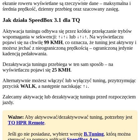
ekranie roweru wyświetlane są rzeczywiste dane – maksymalna i
średnia prędkość, dzienny przebieg oraz szacowany zasięg.
Jak działa SpeedBox 3.1 dla TQ
Aktywacja tuningu odbywa się przez krótkie przełączanie trybów
wspomagania w sekwencji:
↑↓↑↓
lub
↓↑↓↑
. Na wyświetlaczu
pojawi się na chwilę
99 KMH
, co oznacza, że tuning jest aktywny i
możesz jechać z nieograniczoną prędkością – ograniczoną jedynie
kadencją pedałowania.
Dezaktywacja tuningu przebiega w ten sam sposób – na
wyświetlaczu pojawi się
25 KMH
.
Alternatywnie możesz włączyć lub wyłączyć tuning, przytrzymując
przycisk
WALK
, a następnie naciskając
↑↓
.
Zalecamy aktywację lub dezaktywację tuningu przed rozpoczęciem
jazdy.
Ważne:
Aby aktywować/dezaktywować tuning, potrzebny jest
TQ HPR Remote
.
Jeśli go nie posiadasz, wybierz wersję
B.Tuning
, którą można
sterować za pomocą aplikacji
SpeedBox App
.