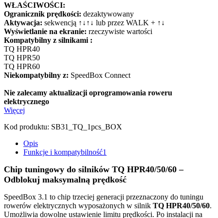
WŁAŚCIWOŚCI:
Ogranicznik prędkości:
dezaktywowany
Aktywacja:
sekwencją ↑↓↑↓ lub przez WALK + ↑↓
Wyświetlanie na ekranie:
rzeczywiste wartości
Kompatybilny z silnikami :
TQ HPR40
TQ HPR50
TQ HPR60
Niekompatybilny z:
SpeedBox Connect
Nie zalecamy aktualizacji oprogramowania roweru
elektrycznego
Więcej
Kod produktu:
SB31_TQ_1pcs_BOX
Opis
Funkcje i kompatybilność
1
Chip tuningowy do silników TQ HPR40/50/60 –
Odblokuj maksymalną prędkość
SpeedBox 3.1 to chip trzeciej generacji przeznaczony do tuningu
rowerów elektrycznych wyposażonych w silnik
TQ HPR40/50/60
.
Umożliwia dowolne ustawienie limitu prędkości. Po instalacji na