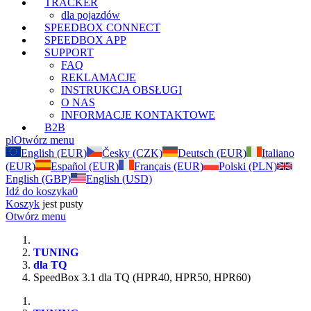
TRACKER
dla pojazdów
SPEEDBOX CONNECT
SPEEDBOX APP
SUPPORT
FAQ
REKLAMACJE
INSTRUKCJA OBSŁUGI
O NAS
INFORMACJE KONTAKTOWE
B2B
pl
Otwórz menu
English (EUR)
Česky (CZK)
Deutsch (EUR)
Italiano
(EUR)
Español (EUR)
Français (EUR)
Polski (PLN)
English (GBP)
English (USD)
Idź do koszyka
0
Koszyk
jest pusty
Otwórz menu
TUNING
dla TQ
SpeedBox 3.1 dla TQ (HPR40, HPR50, HPR60)