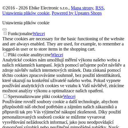
©
2016 -
2026
Ebike Electronic s.r.o.
,
Mapa strony
,
RSS
,
Ustawienia plików cookie
,
Powered by Upgates Shops
Ustawienia plików cookie
Funkcjonalne
Wiecej
These cookies are necessary for the basic functioning of the website
and are always enabled. They are used, for example, to remember a
logged-in user or to store items in the shopping cart.
Pliki cookie analityczne
Wiecej
Analytické cookies nám umožňují měření výkonu našeho webu a
našich reklamních kampaní. Jejich pomocí určujeme počet návštěv a
zdroje návštěv našich internetových stránek. Data získaná pomocí
těchto cookies zpracováváme souhrnně, bez použití identifikátorů,
které ukazují na konkrétní uživatelé našeho webu. Pokud vypnete
používání analytických cookies ve vztahu k Vaší návštěvě, ztrácíme
možnost analýzy výkonu a optimalizace našich opatření.
Spersonalizowane pliki cookie
Wiecej
Používáme rovněž soubory cookie a další technologie, abychom
přizpůsobili náš obchod potřebám a zájmům našich zákazníků a
připravili tak pro Vás výjimečné nákupní zkušenosti. Díky použití
personalizovaných souborů cookie se můžeme vyvarovat
vysvětlování nežádoucích informací, jako jsou neodpovídající
doporučení výrobků nebo neužitečné mimořádné nabídky. Navíc