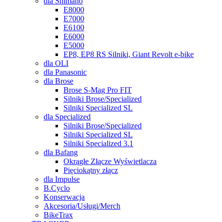
dla Shimano
E8000
E7000
E6100
E6000
E5000
EP8, EP8 RS Silniki, Giant Revolt e-bike
dla OLI
dla Panasonic
dla Brose
Brose S-Mag Pro FIT
Silniki Brose/Specialized
Silniki Specialized SL
dla Specialized
Silniki Brose/Specialized
Silniki Specialized SL
Silniki Specialized 3.1
dla Bafang
Okrągłe Złącze Wyświetlacza
Pięciokątny złącz
dla Impulse
B.Cyclo
Konserwacja
Akcesoria/Usługi/Merch
BikeTrax