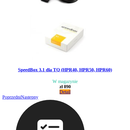
SpeedBox 3.1 dla TQ (HPR40, HPR50, HPR60)
W magazynie
zł 890
Detail
Poprzedni
Następny