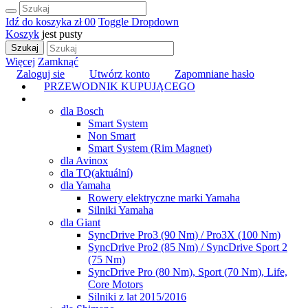
Idź do koszyka
zł 0
0
Toggle Dropdown
Koszyk
jest pusty
Szukaj
Więcej
Zamknąć
Zaloguj sie
Utwórz konto
Zapomniane hasło
PRZEWODNIK KUPUJĄCEGO
TUNING
dla Bosch
Smart System
Non Smart
Smart System (Rim Magnet)
dla Avinox
dla TQ
(aktuální)
dla Yamaha
Rowery elektryczne marki Yamaha
Silniki Yamaha
dla Giant
SyncDrive Pro3 (90 Nm) / Pro3X (100 Nm)
SyncDrive Pro2 (85 Nm) / SyncDrive Sport 2
(75 Nm)
SyncDrive Pro (80 Nm), Sport (70 Nm), Life,
Core Motors
Silniki z lat 2015/2016