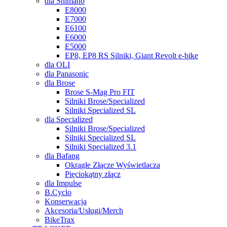
dla Shimano
E8000
E7000
E6100
E6000
E5000
EP8, EP8 RS Silniki, Giant Revolt e-bike
dla OLI
dla Panasonic
dla Brose
Brose S-Mag Pro FIT
Silniki Brose/Specialized
Silniki Specialized SL
dla Specialized
Silniki Brose/Specialized
Silniki Specialized SL
Silniki Specialized 3.1
dla Bafang
Okrągłe Złącze Wyświetlacza
Pięciokątny złącz
dla Impulse
B.Cyclo
Konserwacja
Akcesoria/Usługi/Merch
BikeTrax