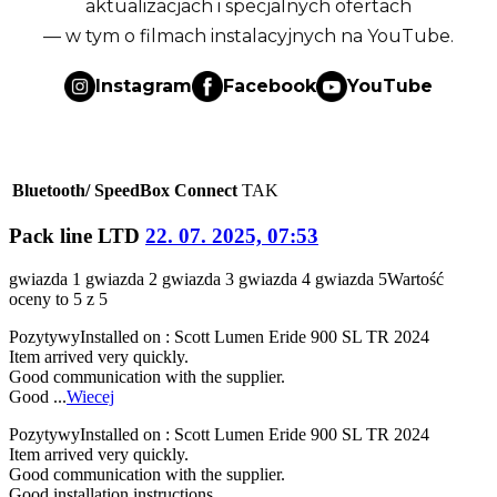
aktualizacjach i specjalnych ofertach
— w tym o filmach instalacyjnych na YouTube.
Instagram
Facebook
YouTube
Bluetooth/ SpeedBox Connect
TAK
Pack line LTD
22. 07. 2025, 07:53
gwiazda 1
gwiazda 2
gwiazda 3
gwiazda 4
gwiazda 5
Wartość
oceny to 5 z 5
Pozytywy
Installed on : Scott Lumen Eride 900 SL TR 2024
Item arrived very quickly.
Good communication with the supplier.
Good ...
Wiecej
Pozytywy
Installed on : Scott Lumen Eride 900 SL TR 2024
Item arrived very quickly.
Good communication with the supplier.
Good installation instructions.