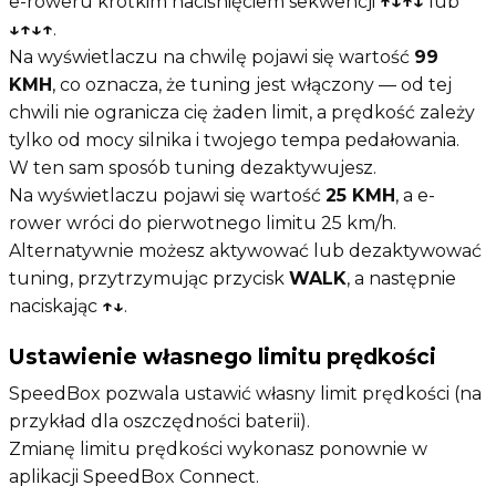
e-roweru krótkim naciśnięciem sekwencji
↑↓↑↓
lub
↓↑↓↑
.
Na wyświetlaczu na chwilę pojawi się wartość
99
KMH
, co oznacza, że tuning jest włączony — od tej
chwili nie ogranicza cię żaden limit, a prędkość zależy
tylko od mocy silnika i twojego tempa pedałowania.
W ten sam sposób tuning dezaktywujesz.
Na wyświetlaczu pojawi się wartość
25 KMH
, a e-
rower wróci do pierwotnego limitu 25 km/h.
Alternatywnie możesz aktywować lub dezaktywować
tuning, przytrzymując przycisk
WALK
, a następnie
naciskając
↑↓
.
Ustawienie własnego limitu prędkości
SpeedBox pozwala ustawić własny limit prędkości (na
przykład dla oszczędności baterii).
Zmianę limitu prędkości wykonasz ponownie w
aplikacji SpeedBox Connect.