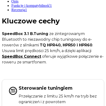
Opis
Funkcje i kompatybilność
1
Recenzja
1
Kluczowe
cechy
SpeedBox 3.1 B.Tuning
ze zintegrowanym
Bluetooth to niezawodny chip tuningowy do e-
rowerów z silnikami
TQ HPR40, HPR50 i HPR60
.
Usuwa limit prędkości 25 km/h, a dzięki aplikacji
SpeedBox Connect
oferuje wyjątkowe połączenie e-
roweru ze smartfonem.
Sterowanie tuningiem
Przełączanie z limitu 25 km/h na tryb bez
ograniczeń i z powrotem