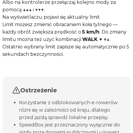
Albo na kontrolerze przełączaj kolejno mody za
pomocą
↓↓↓
i
↑↑↑
.
Na wyświetlaczu pojawi się aktualny limit.
Limit możesz zmienić obracaniem koła tylnego —
każdy obrót zwiększa prędkość o
5 km/h
. Do zmiany
limitu można też użyć kombinacji
WALK + ↑↓
.
Ostatnio wybrany limit zapisze się automatycznie po 5
sekundach bezczynności.
Ostrzeżenie
Korzystanie z odblokowanych e-rowerów
różni się w zależności od kraju, dlatego
przed jazdą sprawdź lokalne przepisy.
SpeedBox jest przeznaczony wyłącznie do
jazdy poza drogami publicznymi i używasz