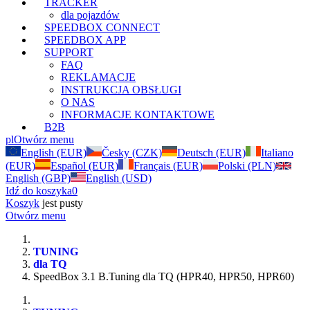
TRACKER
dla pojazdów
SPEEDBOX CONNECT
SPEEDBOX APP
SUPPORT
FAQ
REKLAMACJE
INSTRUKCJA OBSŁUGI
O NAS
INFORMACJE KONTAKTOWE
B2B
pl
Otwórz menu
English (EUR)
Česky (CZK)
Deutsch (EUR)
Italiano
(EUR)
Español (EUR)
Français (EUR)
Polski (PLN)
English (GBP)
English (USD)
Idź do koszyka
0
Koszyk
jest pusty
Otwórz menu
TUNING
dla TQ
SpeedBox 3.1 B.Tuning dla TQ (HPR40, HPR50, HPR60)