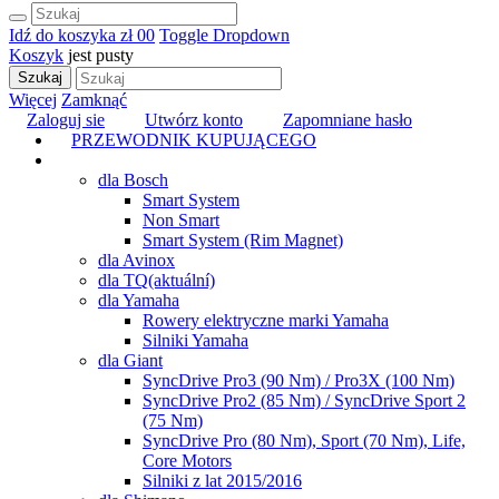
Idź do koszyka
zł 0
0
Toggle Dropdown
Koszyk
jest pusty
Szukaj
Więcej
Zamknąć
Zaloguj sie
Utwórz konto
Zapomniane hasło
PRZEWODNIK KUPUJĄCEGO
TUNING
dla Bosch
Smart System
Non Smart
Smart System (Rim Magnet)
dla Avinox
dla TQ
(aktuální)
dla Yamaha
Rowery elektryczne marki Yamaha
Silniki Yamaha
dla Giant
SyncDrive Pro3 (90 Nm) / Pro3X (100 Nm)
SyncDrive Pro2 (85 Nm) / SyncDrive Sport 2
(75 Nm)
SyncDrive Pro (80 Nm), Sport (70 Nm), Life,
Core Motors
Silniki z lat 2015/2016