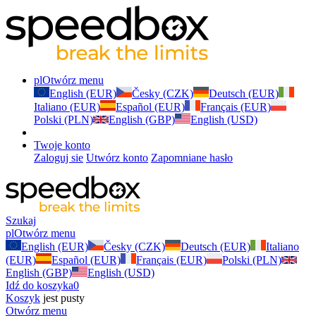
pl
Otwórz menu
English (EUR)
Česky (CZK)
Deutsch (EUR)
Italiano (EUR)
Español (EUR)
Français (EUR)
Polski (PLN)
English (GBP)
English (USD)
Twoje konto
Zaloguj sie
Utwórz konto
Zapomniane hasło
Szukaj
pl
Otwórz menu
English (EUR)
Česky (CZK)
Deutsch (EUR)
Italiano
(EUR)
Español (EUR)
Français (EUR)
Polski (PLN)
English (GBP)
English (USD)
Idź do koszyka
0
Koszyk
jest pusty
Otwórz menu