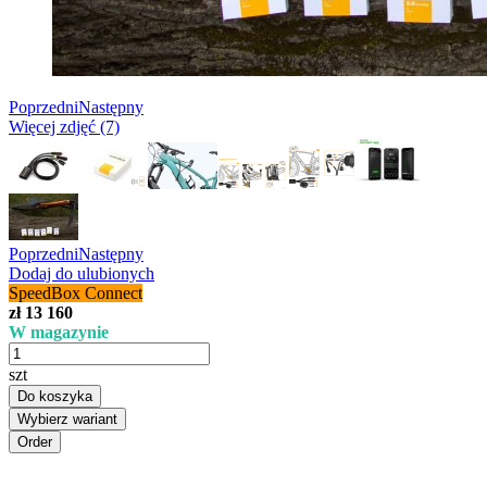
Poprzedni
Następny
Więcej zdjęć (7)
Poprzedni
Następny
Dodaj do ulubionych
SpeedBox Connect
zł 13 160
W magazynie
szt
Do koszyka
Wybierz wariant