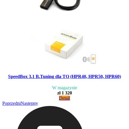
SpeedBox 3.1 B.Tuning dla TQ (HPR40, HPR50, HPR60)
W magazynie
zł 1 320
Detail
Poprzedni
Następny