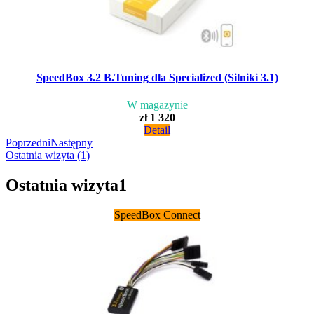
SpeedBox 3.2 B.Tuning dla Specialized (Silniki 3.1)
W magazynie
zł 1 320
Detail
Poprzedni
Następny
Ostatnia wizyta (1)
Ostatnia wizyta
1
SpeedBox Connect