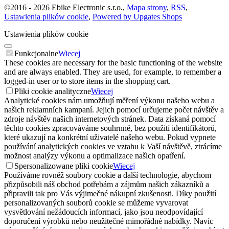
©
2016 -
2026
Ebike Electronic s.r.o.
,
Mapa strony
,
RSS
,
Ustawienia plików cookie
,
Powered by Upgates Shops
Ustawienia plików cookie
Funkcjonalne
Wiecej
These cookies are necessary for the basic functioning of the website
and are always enabled. They are used, for example, to remember a
logged-in user or to store items in the shopping cart.
Pliki cookie analityczne
Wiecej
Analytické cookies nám umožňují měření výkonu našeho webu a
našich reklamních kampaní. Jejich pomocí určujeme počet návštěv a
zdroje návštěv našich internetových stránek. Data získaná pomocí
těchto cookies zpracováváme souhrnně, bez použití identifikátorů,
které ukazují na konkrétní uživatelé našeho webu. Pokud vypnete
používání analytických cookies ve vztahu k Vaší návštěvě, ztrácíme
možnost analýzy výkonu a optimalizace našich opatření.
Spersonalizowane pliki cookie
Wiecej
Používáme rovněž soubory cookie a další technologie, abychom
přizpůsobili náš obchod potřebám a zájmům našich zákazníků a
připravili tak pro Vás výjimečné nákupní zkušenosti. Díky použití
personalizovaných souborů cookie se můžeme vyvarovat
vysvětlování nežádoucích informací, jako jsou neodpovídající
doporučení výrobků nebo neužitečné mimořádné nabídky. Navíc