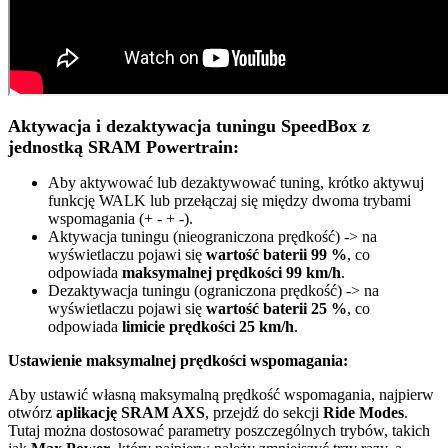
Aktywacja i dezaktywacja tuningu SpeedBox z
jednostką SRAM Powertrain:
Aby aktywować lub dezaktywować tuning, krótko aktywuj
funkcję WALK lub przełączaj się między dwoma trybami
wspomagania (+ - + -).
Aktywacja tuningu (nieograniczona prędkość) -> na
wyświetlaczu pojawi się
wartość baterii 99 %
, co
odpowiada
maksymalnej prędkości 99 km/h
.
Dezaktywacja tuningu (ograniczona prędkość) -> na
wyświetlaczu pojawi się
wartość baterii 25 %
, co
odpowiada
limicie prędkości 25 km/h
.
Ustawienie maksymalnej prędkości wspomagania:
Aby ustawić własną maksymalną prędkość wspomagania, najpierw
otwórz
aplikację SRAM AXS
, przejdź do sekcji
Ride Modes
.
Tutaj można dostosować parametry poszczególnych trybów, takich