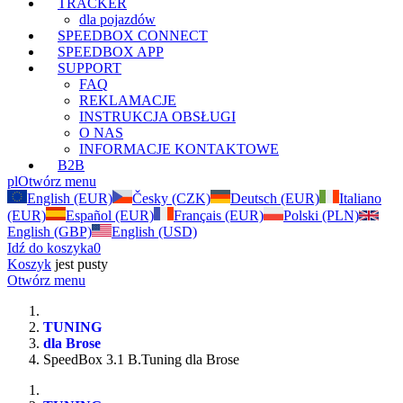
TRACKER
dla pojazdów
SPEEDBOX CONNECT
SPEEDBOX APP
SUPPORT
FAQ
REKLAMACJE
INSTRUKCJA OBSŁUGI
O NAS
INFORMACJE KONTAKTOWE
B2B
pl
Otwórz menu
English (EUR)
Česky (CZK)
Deutsch (EUR)
Italiano
(EUR)
Español (EUR)
Français (EUR)
Polski (PLN)
English (GBP)
English (USD)
Idź do koszyka
0
Koszyk
jest pusty
Otwórz menu
TUNING
dla Brose
SpeedBox 3.1 B.Tuning dla Brose