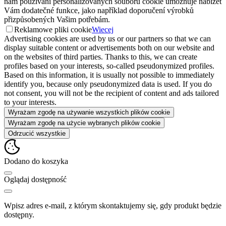
nám používání personalizovaných souborů cookie umožňuje nabízet
Vám dodatečné funkce, jako například doporučení výrobků
přizpůsobených Vašim potřebám.
Reklamowe pliki cookie
Wiecej
Advertising cookies are used by us or our partners so that we can
display suitable content or advertisements both on our website and
on the websites of third parties. Thanks to this, we can create
profiles based on your interests, so-called pseudonymized profiles.
Based on this information, it is usually not possible to immediately
identify you, because only pseudonymized data is used. If you do
not consent, you will not be the recipient of content and ads tailored
to your interests.
Wyrażam zgodę na używanie wszystkich plików cookie
Wyrażam zgodę na użycie wybranych plików cookie
Odrzucić wszystkie
Dodano do koszyka
Oglądaj dostępność
Wpisz adres e-mail, z którym skontaktujemy się, gdy produkt będzie
dostępny.