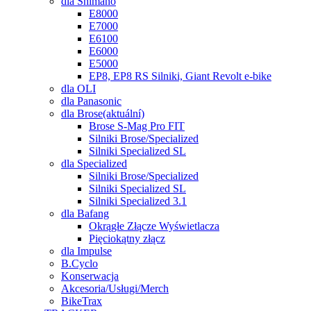
dla Shimano
E8000
E7000
E6100
E6000
E5000
EP8, EP8 RS Silniki, Giant Revolt e-bike
dla OLI
dla Panasonic
dla Brose
(aktuální)
Brose S-Mag Pro FIT
Silniki Brose/Specialized
Silniki Specialized SL
dla Specialized
Silniki Brose/Specialized
Silniki Specialized SL
Silniki Specialized 3.1
dla Bafang
Okrągłe Złącze Wyświetlacza
Pięciokątny złącz
dla Impulse
B.Cyclo
Konserwacja
Akcesoria/Usługi/Merch
BikeTrax