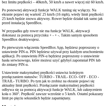
bez limitu prędkości – 40km/h, 50 km/h a nawet więcej niż 60 km/h.
Po ponownej aktywacji funkcje WALK tuning się wyłączy. Na
ekranie pojawi się wartość 25 km/h (16 mph), wtedy limit prędkości
25 km/h będzie znowu aktywny. Rower będzie działał tak samo jak
przed instalacją SpeedBox.
W przypadku gdy rower nie ma funkcje WALK, aktywacji
dokonasz za pomocą przycisku + - + -. Takim samym sposobem
SpeedBox deaktywujesz.
Po pierwszym włączeniu SpeedBox App, będziesz poproszony o
ustawienie PIN-u. PIN będziesz używał przy każdym uruchomieniu
aplikacji. Po ustawieniu PIN-u będziesz poproszony o ustawienie
hasła serwisowego, które możesz uzyć gdybyś zapomniał PIN lub
do zmiany PIN-u.
Ustawienie maksymalnej prędkości ustawisz kolejnym
przełączaniem statusów:
TURBO - TRAIL- ECO- OFF - ECO -
TRAIL- TURBO
. Po tym jak to zrobisz na ekranie pojawi się
aktualny limit prędkości. Przełączanie maksymalnej prędkości
odbywa się za pomocą aktywacji funkcje WALK, lub zakręceniem
koła o 360°. Prędkość zawsze wzrośnie o 5 km/h. Ostatní pokazany
limit po pięciu sekundách będzie zapamiętany.