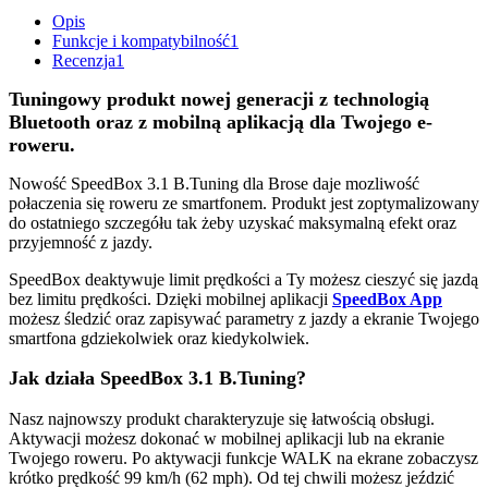
Opis
Funkcje i kompatybilność
1
Recenzja
1
Tuningowy produkt nowej generacji z technologią
Bluetooth oraz z mobilną aplikacją dla Twojego e-
roweru.
Nowość SpeedBox 3.1 B.Tuning dla Brose daje mozliwość
połaczenia się roweru ze smartfonem. Produkt jest zoptymalizowany
do ostatniego szczegółu tak żeby uzyskać maksymalną efekt oraz
przyjemność z jazdy.
SpeedBox deaktywuje limit prędkości a Ty możesz cieszyć się jazdą
bez limitu prędkości. Dzięki mobilnej aplikacji
SpeedBox App
możesz śledzić oraz zapisywać parametry z jazdy a ekranie Twojego
smartfona gdziekolwiek oraz kiedykolwiek.
Jak działa SpeedBox 3.1 B.Tuning?
Nasz najnowszy produkt charakteryzuje się łatwością obsługi.
Aktywacji możesz dokonać w mobilnej aplikacji lub na ekranie
Twojego roweru. Po aktywacji funkcje WALK na ekrane zobaczysz
krótko prędkość 99 km/h (62 mph). Od tej chwili możesz jeździć