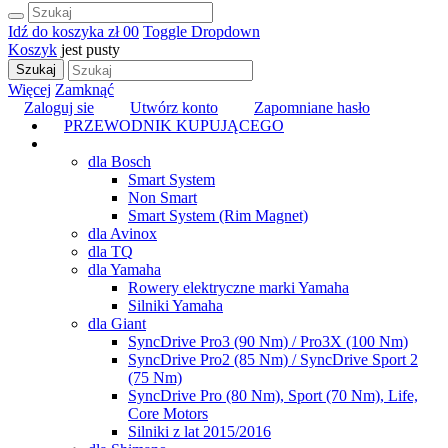
Idź do koszyka
zł 0
0
Toggle Dropdown
Koszyk
jest pusty
Szukaj
Więcej
Zamknąć
Zaloguj sie
Utwórz konto
Zapomniane hasło
PRZEWODNIK KUPUJĄCEGO
TUNING
dla Bosch
Smart System
Non Smart
Smart System (Rim Magnet)
dla Avinox
dla TQ
dla Yamaha
Rowery elektryczne marki Yamaha
Silniki Yamaha
dla Giant
SyncDrive Pro3 (90 Nm) / Pro3X (100 Nm)
SyncDrive Pro2 (85 Nm) / SyncDrive Sport 2
(75 Nm)
SyncDrive Pro (80 Nm), Sport (70 Nm), Life,
Core Motors
Silniki z lat 2015/2016