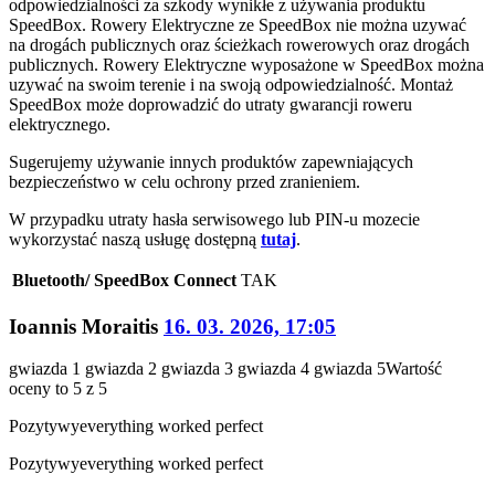
odpowiedzialności za szkody wynikłe z używania produktu
SpeedBox. Rowery Elektryczne ze SpeedBox nie można uzywać
na drogách publicznych oraz ścieżkach rowerowych oraz drogách
publicznych. Rowery Elektryczne wyposażone w SpeedBox można
uzywać na swoim terenie i na swoją odpowiedzialność. Montaż
SpeedBox może doprowadzić do utraty gwarancji roweru
elektrycznego.
Sugerujemy używanie innych produktów zapewniających
bezpieczeństwo w celu ochrony przed zranieniem.
W przypadku utraty hasła serwisowego lub PIN-u mozecie
wykorzystać naszą usługę dostępną
tutaj
.
Bluetooth/ SpeedBox Connect
TAK
Ioannis Moraitis
16. 03. 2026, 17:05
gwiazda 1
gwiazda 2
gwiazda 3
gwiazda 4
gwiazda 5
Wartość
oceny to 5 z 5
Pozytywy
everything worked perfect
Pozytywy
everything worked perfect