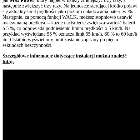
jak
Max Power
, który najpierw należy zmniejszyć trzy razy, a
następnie zwiększyć trzy razy. Na jednostce sterującej krótko pojawi
się aktualny limit prędkości jako poziom naładowania baterii w %.
Następnie, za pomocą funkcji WALK, możesz stopniowo ustawić
maksymalną prędkość – każde naciśnięcie zwiększa wartość baterii
o 5 %, co odpowiada podniesieniu limitu prędkości o 5 km/h. Na
przykład wyświetlane 55 % oznacza limit 55 km/h, 60 % to 60 km/h
itd. Ostatnio wyświetlony limit zostanie zapisany po pięciu
sekundach bezczynności.
Szczegółowe informacje dotyczące instalacji można znaleźć
tutaj.