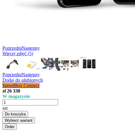
Poprzedni
Następny
Więcej zdjęć (5)
Poprzedni
Następny
Dodaj do ulubionych
SpeedBox Connect
zł 26 330
W magazynie
szt
Do koszyka
Wybierz wariant