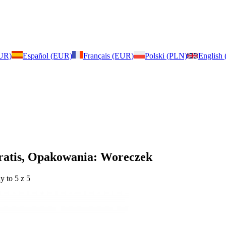
EUR)
Español (EUR)
Français (EUR)
Polski (PLN)
English
 gratis, Opakowania: Woreczek
y to 5 z 5