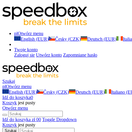
pl
Otwórz menu
English (EUR)
Česky (CZK)
Deutsch (EUR)
Ital
Twoje konto
Zaloguj sie
Utwórz konto
Zapomniane hasło
Szukaj
pl
Otwórz menu
English (EUR)
Česky (CZK)
Deutsch (EUR)
Italiano (
Idź do koszyka
0
Koszyk
jest pusty
Otwórz menu
Idź do koszyka
zł 0
0
Toggle Dropdown
Koszyk
jest pusty
Szukaj