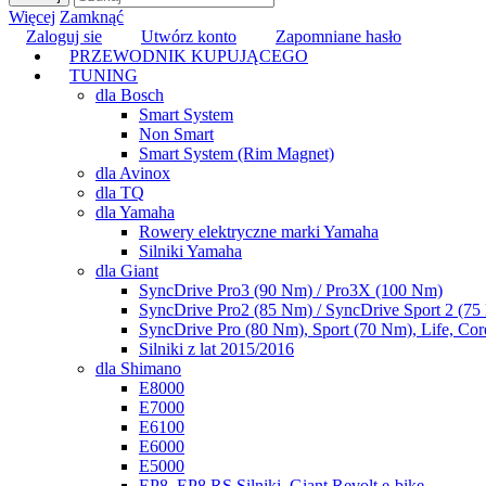
Więcej
Zamknąć
Zaloguj sie
Utwórz konto
Zapomniane hasło
PRZEWODNIK KUPUJĄCEGO
TUNING
dla Bosch
Smart System
Non Smart
Smart System (Rim Magnet)
dla Avinox
dla TQ
dla Yamaha
Rowery elektryczne marki Yamaha
Silniki Yamaha
dla Giant
SyncDrive Pro3 (90 Nm) / Pro3X (100 Nm)
SyncDrive Pro2 (85 Nm) / SyncDrive Sport 2 (7
SyncDrive Pro (80 Nm), Sport (70 Nm), Life, Cor
Silniki z lat 2015/2016
dla Shimano
E8000
E7000
E6100
E6000
E5000
EP8, EP8 RS Silniki, Giant Revolt e-bike