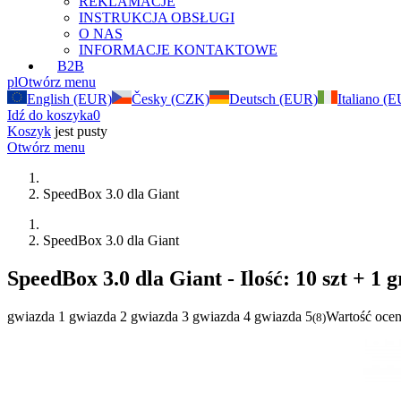
REKLAMACJE
INSTRUKCJA OBSŁUGI
O NAS
INFORMACJE KONTAKTOWE
B2B
pl
Otwórz menu
English (EUR)
Česky (CZK)
Deutsch (EUR)
Italiano (
Idź do koszyka
0
Koszyk
jest pusty
Otwórz menu
SpeedBox 3.0 dla Giant
SpeedBox 3.0 dla Giant
SpeedBox 3.0 dla Giant
- Ilość: 10 szt + 1
gwiazda 1
gwiazda 2
gwiazda 3
gwiazda 4
gwiazda 5
Wartość ocen
(
8
)