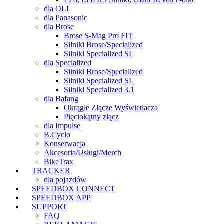
dla OLI
dla Panasonic
dla Brose
Brose S-Mag Pro FIT
Silniki Brose/Specialized
Silniki Specialized SL
dla Specialized
Silniki Brose/Specialized
Silniki Specialized SL
Silniki Specialized 3.1
dla Bafang
Okrągłe Złącze Wyświetlacza
Pięciokątny złącz
dla Impulse
B.Cyclo
Konserwacja
Akcesoria/Usługi/Merch
BikeTrax
TRACKER
dla pojazdów
SPEEDBOX CONNECT
SPEEDBOX APP
SUPPORT
FAQ