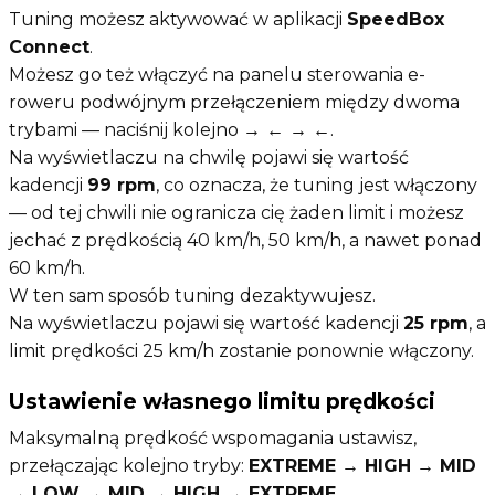
Tuning możesz aktywować w aplikacji
SpeedBox
Connect
.
Możesz go też włączyć na panelu sterowania e-
roweru podwójnym przełączeniem między dwoma
trybami — naciśnij kolejno
→ ← → ←
.
Na wyświetlaczu na chwilę pojawi się wartość
kadencji
99 rpm
, co oznacza, że tuning jest włączony
— od tej chwili nie ogranicza cię żaden limit i możesz
jechać z prędkością 40 km/h, 50 km/h, a nawet ponad
60 km/h.
W ten sam sposób tuning dezaktywujesz.
Na wyświetlaczu pojawi się wartość kadencji
25 rpm
, a
limit prędkości 25 km/h zostanie ponownie włączony.
Ustawienie własnego limitu prędkości
Maksymalną prędkość wspomagania ustawisz,
przełączając kolejno tryby:
EXTREME → HIGH → MID
→ LOW → MID → HIGH → EXTREME
.