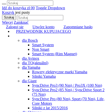
Idź do koszyka
zł 0
0
Toggle Dropdown
Koszyk
jest pusty
Szukaj
Więcej
Zamknąć
Zaloguj sie
Utwórz konto
Zapomniane hasło
PRZEWODNIK KUPUJĄCEGO
TUNING
dla Bosch
Smart System
Non Smart
Smart System (Rim Magnet)
dla Avinox
dla TQ
(aktuální)
dla Yamaha
Rowery elektryczne marki Yamaha
Silniki Yamaha
dla Giant
SyncDrive Pro3 (90 Nm) / Pro3X (100 Nm)
SyncDrive Pro2 (85 Nm) / SyncDrive Sport 2
(75 Nm)
SyncDrive Pro (80 Nm), Sport (70 Nm), Life,
Core Motors
Silniki z lat 2015/2016