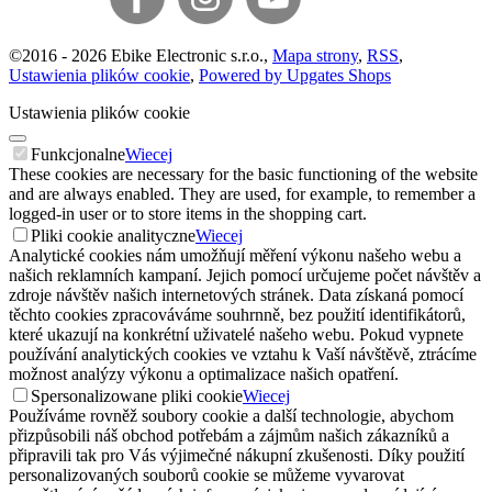
©
2016 -
2026
Ebike Electronic s.r.o.
,
Mapa strony
,
RSS
,
Ustawienia plików cookie
,
Powered by Upgates Shops
Ustawienia plików cookie
Funkcjonalne
Wiecej
These cookies are necessary for the basic functioning of the website
and are always enabled. They are used, for example, to remember a
logged-in user or to store items in the shopping cart.
Pliki cookie analityczne
Wiecej
Analytické cookies nám umožňují měření výkonu našeho webu a
našich reklamních kampaní. Jejich pomocí určujeme počet návštěv a
zdroje návštěv našich internetových stránek. Data získaná pomocí
těchto cookies zpracováváme souhrnně, bez použití identifikátorů,
které ukazují na konkrétní uživatelé našeho webu. Pokud vypnete
používání analytických cookies ve vztahu k Vaší návštěvě, ztrácíme
možnost analýzy výkonu a optimalizace našich opatření.
Spersonalizowane pliki cookie
Wiecej
Používáme rovněž soubory cookie a další technologie, abychom
přizpůsobili náš obchod potřebám a zájmům našich zákazníků a
připravili tak pro Vás výjimečné nákupní zkušenosti. Díky použití
personalizovaných souborů cookie se můžeme vyvarovat