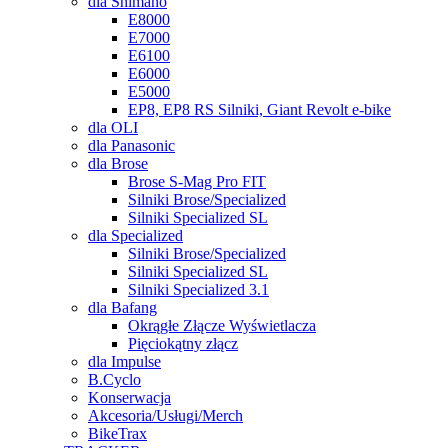
dla Shimano
E8000
E7000
E6100
E6000
E5000
EP8, EP8 RS Silniki, Giant Revolt e-bike
dla OLI
dla Panasonic
dla Brose
Brose S-Mag Pro FIT
Silniki Brose/Specialized
Silniki Specialized SL
dla Specialized
Silniki Brose/Specialized
Silniki Specialized SL
Silniki Specialized 3.1
dla Bafang
Okrągłe Złącze Wyświetlacza
Pięciokątny złącz
dla Impulse
B.Cyclo
Konserwacja
Akcesoria/Usługi/Merch
BikeTrax