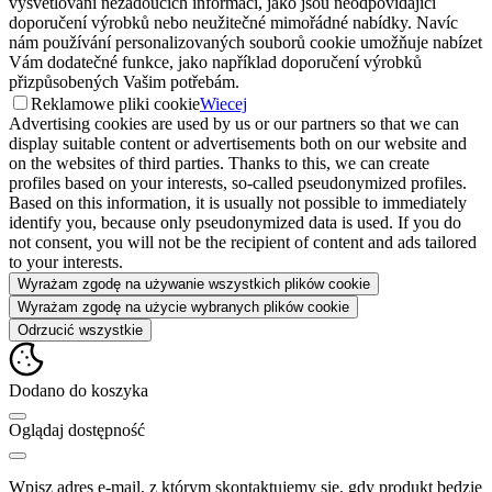
vysvětlování nežádoucích informací, jako jsou neodpovídající
doporučení výrobků nebo neužitečné mimořádné nabídky. Navíc
nám používání personalizovaných souborů cookie umožňuje nabízet
Vám dodatečné funkce, jako například doporučení výrobků
přizpůsobených Vašim potřebám.
Reklamowe pliki cookie
Wiecej
Advertising cookies are used by us or our partners so that we can
display suitable content or advertisements both on our website and
on the websites of third parties. Thanks to this, we can create
profiles based on your interests, so-called pseudonymized profiles.
Based on this information, it is usually not possible to immediately
identify you, because only pseudonymized data is used. If you do
not consent, you will not be the recipient of content and ads tailored
to your interests.
Wyrażam zgodę na używanie wszystkich plików cookie
Wyrażam zgodę na użycie wybranych plików cookie
Odrzucić wszystkie
Dodano do koszyka
Oglądaj dostępność
Wpisz adres e-mail, z którym skontaktujemy się, gdy produkt będzie