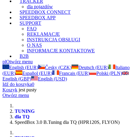
TRACKER
dla pojazdów
SPEEDBOX CONNECT
SPEEDBOX APP
SUPPORT
FAQ
REKLAMACJE
INSTRUKCJA OBSŁUGI
O NAS
INFORMACJE KONTAKTOWE
B2B
pl
Otwórz menu
English (EUR)
Česky (CZK)
Deutsch (EUR)
Italiano
(EUR)
Español (EUR)
Français (EUR)
Polski (PLN)
English (GBP)
English (USD)
Idź do koszyka
0
Koszyk
jest pusty
Otwórz menu
TUNING
dla TQ
SpeedBox 3.0 B.Tuning dla TQ (HPR120S, FLYON)