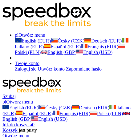
pl
Otwórz menu
English (EUR)
Česky (CZK)
Deutsch (EUR)
Italiano (EUR)
Español (EUR)
Français (EUR)
Polski (PLN)
English (GBP)
English (USD)
Twoje konto
Zaloguj sie
Utwórz konto
Zapomniane hasło
Szukaj
pl
Otwórz menu
English (EUR)
Česky (CZK)
Deutsch (EUR)
Italiano
(EUR)
Español (EUR)
Français (EUR)
Polski (PLN)
English (GBP)
English (USD)
Idź do koszyka
0
Koszyk
jest pusty
Otwórz menu