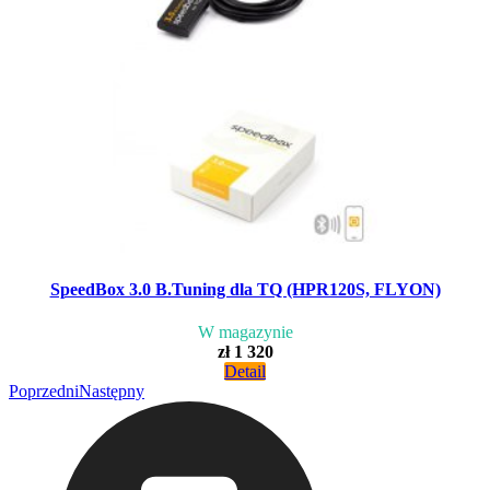
SpeedBox 3.0 B.Tuning dla TQ (HPR120S, FLYON)
W magazynie
zł 1 320
Detail
Poprzedni
Następny