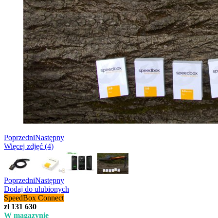
Poprzedni
Następny
Więcej zdjęć (4)
Poprzedni
Następny
Dodaj do ulubionych
SpeedBox Connect
zł 131 630
W magazynie