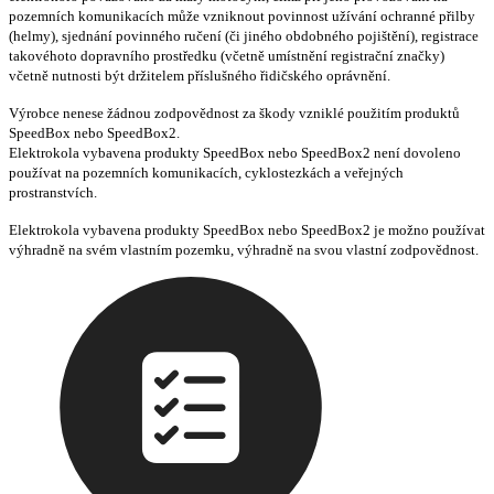
pozemních komunikacích může vzniknout povinnost užívání ochranné přilby
(helmy), sjednání povinného ručení (či jiného obdobného pojištění), registrace
takovéhoto dopravního prostředku (včetně umístnění registrační značky)
včetně nutnosti být držitelem příslušného řidičského oprávnění.
Výrobce nenese žádnou zodpovědnost za škody vzniklé použitím produktů
SpeedBox nebo SpeedBox2.
Elektrokola vybavena produkty SpeedBox nebo SpeedBox2 není dovoleno
používat na pozemních komunikacích, cyklostezkách a veřejných
prostranstvích.
Elektrokola vybavena produkty SpeedBox nebo SpeedBox2 je možno používat
výhradně na svém vlastním pozemku, výhradně na svou vlastní zodpovědnost.