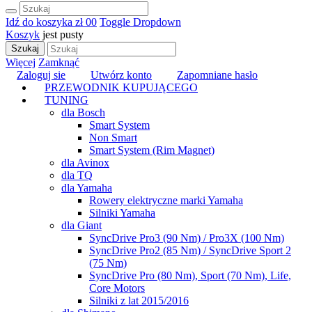
Idź do koszyka
zł 0
0
Toggle Dropdown
Koszyk
jest pusty
Szukaj
Więcej
Zamknąć
Zaloguj sie
Utwórz konto
Zapomniane hasło
PRZEWODNIK KUPUJĄCEGO
TUNING
dla Bosch
Smart System
Non Smart
Smart System (Rim Magnet)
dla Avinox
dla TQ
dla Yamaha
Rowery elektryczne marki Yamaha
Silniki Yamaha
dla Giant
SyncDrive Pro3 (90 Nm) / Pro3X (100 Nm)
SyncDrive Pro2 (85 Nm) / SyncDrive Sport 2
(75 Nm)
SyncDrive Pro (80 Nm), Sport (70 Nm), Life,
Core Motors
Silniki z lat 2015/2016