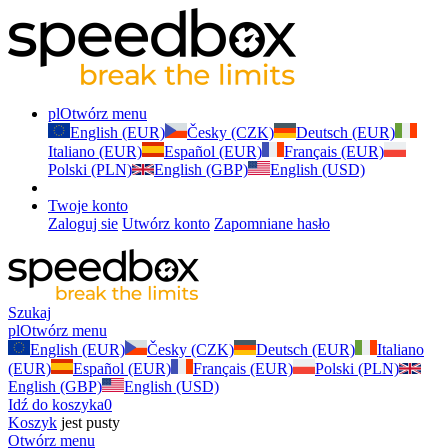
pl
Otwórz menu
English (EUR)
Česky (CZK)
Deutsch (EUR)
Italiano (EUR)
Español (EUR)
Français (EUR)
Polski (PLN)
English (GBP)
English (USD)
Twoje konto
Zaloguj sie
Utwórz konto
Zapomniane hasło
Szukaj
pl
Otwórz menu
English (EUR)
Česky (CZK)
Deutsch (EUR)
Italiano
(EUR)
Español (EUR)
Français (EUR)
Polski (PLN)
English (GBP)
English (USD)
Idź do koszyka
0
Koszyk
jest pusty
Otwórz menu