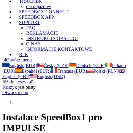
TRACKER
dla pojazdów
SPEEDBOX CONNECT
SPEEDBOX APP
SUPPORT
FAQ
REKLAMACJE
INSTRUKCJA OBSŁUGI
O NAS
INFORMACJE KONTAKTOWE
B2B
pl
Otwórz menu
English (EUR)
Česky (CZK)
Deutsch (EUR)
Italiano
(EUR)
Español (EUR)
Français (EUR)
Polski (PLN)
English (GBP)
English (USD)
Idź do koszyka
0
Koszyk
jest pusty
Otwórz menu
Instalace SpeedBox1 pro
IMPULSE