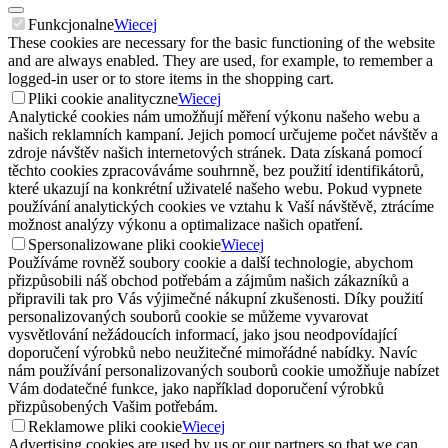
Funkcjonalne
Wiecej
These cookies are necessary for the basic functioning of the website
and are always enabled. They are used, for example, to remember a
logged-in user or to store items in the shopping cart.
Pliki cookie analityczne
Wiecej
Analytické cookies nám umožňují měření výkonu našeho webu a
našich reklamních kampaní. Jejich pomocí určujeme počet návštěv a
zdroje návštěv našich internetových stránek. Data získaná pomocí
těchto cookies zpracováváme souhrnně, bez použití identifikátorů,
které ukazují na konkrétní uživatelé našeho webu. Pokud vypnete
používání analytických cookies ve vztahu k Vaší návštěvě, ztrácíme
možnost analýzy výkonu a optimalizace našich opatření.
Spersonalizowane pliki cookie
Wiecej
Používáme rovněž soubory cookie a další technologie, abychom
přizpůsobili náš obchod potřebám a zájmům našich zákazníků a
připravili tak pro Vás výjimečné nákupní zkušenosti. Díky použití
personalizovaných souborů cookie se můžeme vyvarovat
vysvětlování nežádoucích informací, jako jsou neodpovídající
doporučení výrobků nebo neužitečné mimořádné nabídky. Navíc
nám používání personalizovaných souborů cookie umožňuje nabízet
Vám dodatečné funkce, jako například doporučení výrobků
přizpůsobených Vašim potřebám.
Reklamowe pliki cookie
Wiecej
Advertising cookies are used by us or our partners so that we can