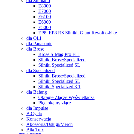
dla Shimano
E8000
E7000
E6100
E6000
E5000
EP8, EP8 RS Silniki, Giant Revolt e-bike
dla OLI
dla Panasonic
dla Brose
Brose S-Mag Pro FIT
Silniki Brose/Specialized
Silniki Specialized SL
dla Specialized
Silniki Brose/Specialized
Silniki Specialized SL
Silniki Specialized 3.1
dla Bafang
Okrągłe Złącze Wyświetlacza
Pięciokątny złącz
dla Impulse
B.Cyclo
Konserwacja
Akcesoria/Usługi/Merch
BikeTrax