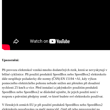
Upozornění:
Při provozu elektrokol vzniká mnoho dodatečných rizik, která se nevyskytují v
běžné cyklistice. Při použití produktů SpeedBox nebo SpeedBox2 elektrokolo
dále nesplňuje požadavky dle normy (ČSN) EN 15194 +A1, kdy výkon
pomocného elektrického pohonu nebude snížen ani přerušen při dosažení
rychlosti 25 km/h a více. Před instalací a jakýmkoliv použitím produktů
SpeedBox nebo SpeedBox2 se důsledně ujistěte, že jejich použití není v
rozporu s právními předpisy země, ve které budete své elektrokolo používat.
V členských zemích EU je při použití produktů SpeedBox nebo SpeedBox2
elektrokolo považováno za malý motocykl, čímž při jeho provozování na